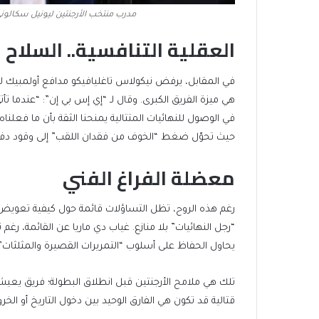
مدرب منتخب الأرجنتين ليونيل سكالوني
العقلية التنافسية.. السلاح ا
في المقابل، يرفض نيكولاس تاغليافيكو مدافع أولمبيك ليو
هي ميزة الفريق الكبرى. وقال لـ “إي إس بي إن”: “عندما تأ
حيث تحوّل ضغط “الخوف من فقدان اللقب” إلى وقود دفع فر
معضلة الفراغ الفني
رغم هذه الروح، تظل التساؤلات قائمة حول كيفية تعويض رحي
“رجل النهائيات” بلا منازع. غياب دي ماريا عن القائمة، ر
يحاول الحفاظ على أسلوب “التمريرات القصيرة والمثلثا
تلك هي ملامح الأرجنتين قبل انطلاق البطولة؛ فريق يعيش
قتالية قد تكون هي الفارق الوحيد بين دخول التاريخ أو الخر