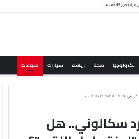
 موظف من الرواتب
تكنولوجيا
صحة
رياضة
سيارات
منوعات
 1982 يطارد سكالوني.. هل