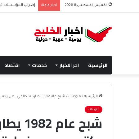
الخميس, أغسطس 6 2026
أخبار عاجلة
إضراب المؤسسات في غزة يحرم 45 ألف
الرئيسية
اخر الاخبار
خدمات
اقتصاد
الرئيسية
/
منوعات
/
شبح عام 1982 يطارد سكالوني.. هل يكتب ميسي نهاية “لعنة حامل اللقب”؟
منوعات
شبح عام