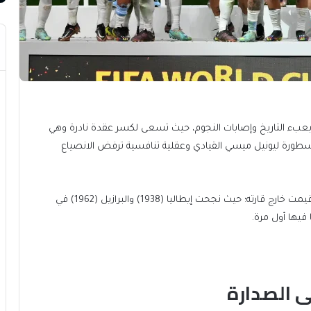
 بعبء التاريخ وإصابات النجوم، حيث تسعى لكسر عقدة نادرة وهي
أسطورة ليونيل ميسي القيادي وعقلية تنافسية ترفض الانصياع
تاريخيا، لم يسبق لأي منتخب الاحتفاظ باللقب في بطولة أقيمت خارج قارته؛ حيث نجحت إيطاليا (1938) والبرازيل (1962) في
 فيها أول مرة.
ى الصدارة