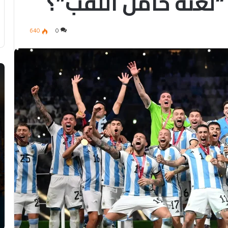
لعنة حامل اللقب”؟
640
0