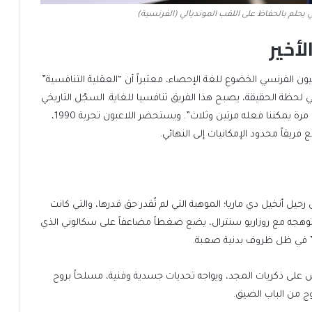
 يحلم بالحفاظ على اللقب المونديالي (الفرنسية)
لأخير
ن الفرنسي الخضوع للغة الإحصاء، معتبراً أن “العقلية التنافسية”
تي لحظة الحقيقة، يصبح هذا الفريق تنافسيا للغاية. السجّل التاريخي
في الوصول للنهائيات المتتالية يمنحنا الثقة بأن ما فعلناه مرة يمكننا فعله مرتين وثلاث”. ويستحضر اللاعبون تجربة 1990،
يقاً محدود الإمكانيات إلى النهائي.
ل أنخيل دي ماريا؛ الموهبة التي لم تُقدر حق قدرها، والتي كانت
غم توهجه مع روزاريو سنترال، يضع ضغطاً مضاعفاً على سكالوني الذي
ت” في ظل ظروف بدنية صعبة.
 على ذكريات المجد، ويواجه تحديات جسدية وفنية، مسلحاً بروح
وج من الباب الضيق.