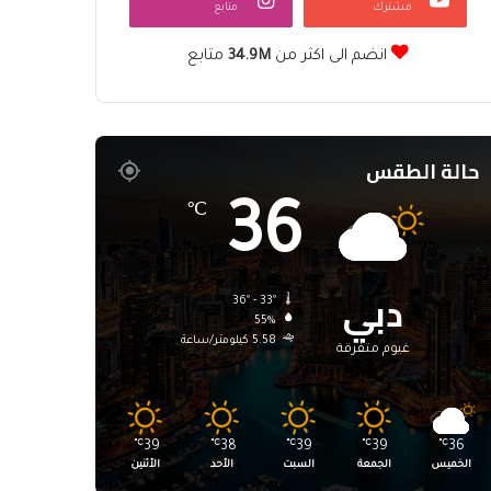
مشترك
متابع
انضم الى اكثر من
34.9M
متابع
حالة الطقس
36
℃
دبي
36º - 33º
55%
5.58 كيلومتر/ساعة
غيوم متفرقة
℃
39
℃
38
℃
39
℃
39
℃
36
الخميس
الجمعة
السبت
الأحد
الأثنين