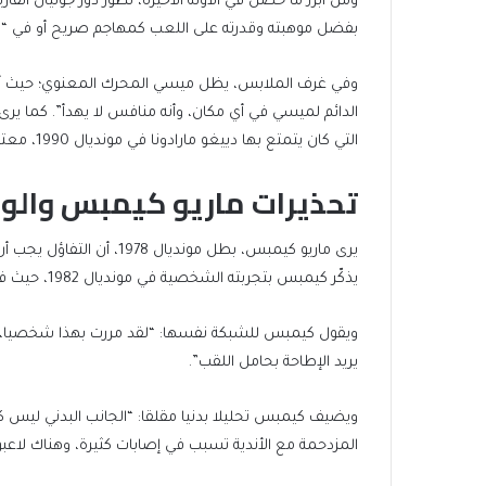
ومن أبرز ما حصل في الآونة الأخيرة، تطور دور جوليان ألفار
بفضل موهبته وقدرته على اللعب كمهاجم صريح أو في “مركز
وفي غرف الملابس، يظل ميسي المحرك المعنوي؛ حيث أكد
التي كان يتمتع بها دييغو مارادونا في مونديال 1990، معتبراً أنه القائد الذي سيقود الفريق في الطريق الصحيح.
تحذيرات ماريو كيمبس والوا
يرى ماريو كيمبس، بطل موندي
يذكّر كيمبس بتجربته الشخصية في مونديال 1982، حيث فشلت الأرجنتين في الوصول لمرحلة خروج المغلوب بعد لقب 1978.
ويقول كيمبس للشبكة نفسها: “لقد مررت بهذا شخصيا، ا
يريد الإطاحة بحامل اللقب”.
ويضيف كيمبس تحليلا بدنيا مقلقا: “الجانب البدني ليس ك
المزدحمة مع الأندية تسبب في إصابات كثيرة، وهناك لاعب