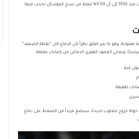
إحصائيا، تدعم هذه المخاوف لغة الأرقام؛ إذ تشير السجلات منذ 1930 إلى أن 9.09% فقط من نسخ المونديال نجحت فيها
ت
 مفتوحة، وهو ما يثير القلق نظراً لأن الدفاع كان “نقطة الضعف”
فرنسا). ويعاني العمود الفقري الدفاعي من إصابات مقلقة:
تون فيلا
م
صابات طفيفة
ليسرى
 جولة خروج مغلوب جديدة، سيضع مزيداً من الضغط على دفاع