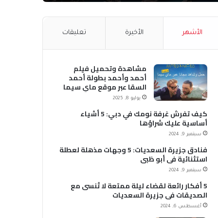
الأشهر
الأخيرة
تعليقات
مشاهدة وتحميل فيلم
أحمد وأحمد بطولة أحمد
السقا عبر موقع ماي سيما
MyCima (وي سيما WeCima)
يوليو 8, 2025
كيف تفرش غرفة نومك في دبي: 5 أشياء
أساسية عليك شراؤها
سبتمبر 9, 2024
فنادق جزيرة السعديات: 5 وجهات مذهلة لعطلة
استثنائية في أبو ظبي
سبتمبر 9, 2024
5 أفكار رائعة لقضاء ليلة ممتعة لا تُنسى مع
الصديقات في جزيرة السعديات
أغسطس 6, 2024