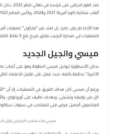
منذ الفوز ال
list
2
ألقاب متتالية (كوبا أمريكا 2021 و2024، وكأس العالم 2022)، وهو إنجاز يذكرنا بالحقبة الذهبية للمنتخب الإسباني قبل 16 عاماً.
items
هذا الأداء لم يكن عابرا، بل امتد عبر “ماراثون” تصفيات أمريك
التصفيات في صدارة الترتيب بفارق مريح بلغ 9 نقاط كاملة عن أقرب منافسيه، في تصفيات تتسم بالندية ولا تعرف الرحمة.
ميسي والجيل الجديد
الأخيرة” بحكمة بالغة، حيث عمل على تقليل الاعتماد الكلي 
المتابعون أفضل عرض فني للمنتخب في سنوات سكالوني 
ميسي قائد منتخب الأرجنتين يقبّل كأ