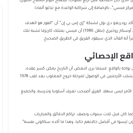
يز، الذي كان احتياطيا قبل أربع سنوات، ليصبح اليوم السلاح الأقوى،
 ميسي”، بالإضافة إلى شراكته الواعدة مع تياغو ألمادا.
 رودريغو دي بول لشبكة “إي إس بي إن” أن “الفوز هو الهدف
الدائم لميسي في أي مكان، وأنه منافس لا يهدأ”. كما يرى أوسكار روجيري (بطل 1986) أن ميسي يمتلك كاريزما تشبه تلك
قع الإحصائي
ال 1978، أن التفاؤل يجب أن يواجه بالواقع. فبينما يرى البعض أن التاريخ يمكن كسر عقده،
لأمر ليس سهلا. الفرق أصبحت تعرف أسلوبنا وتدرسه، والجميع
ما كان قبل ثلاث سنوات ونصف. تراكم الدقائق والمباريات
ون ليسوا في أفضل حالاتهم حاليا، وهذا ما أكده سكالوني نفسه”.