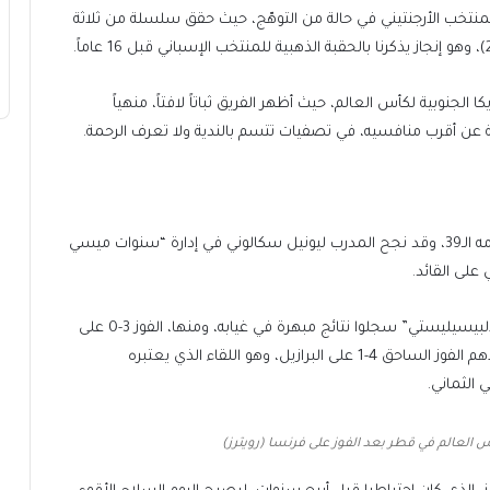
درامي على فرنسا في نهائي قطر 2022، دخل المنتخب الأرجنتيني في حالة من التوهّج، حيث حقق سلسلة من ثلاثة
ا الجنوبية لكأس العالم، حيث أظهر الفريق ثباتاً لافتاً، منهياً
يدخل الأسطورة ليونيل ميسي البطولة وهو على أعتاب عامه الـ39، وقد نجح المدرب ليونيل سكالوني في إدارة “سنوات ميسي
على القائد.
ورغم أن ميسي كان هداف الفريق في التصفيات، إلا أن “الألبيسيليستي” سجلوا نتائج مبهرة في غيابه، ومنها، الفوز 3-0 على
كل من بوليفيا وتشيلي، وبهدف نظيف على أوروغواي، والأهم الفوز الساحق 4-1 على البرازيل، وهو اللقاء الذي يعتبره
الثماني.
س العالم في قطر بعد الفوز على فرنسا (رويترز)