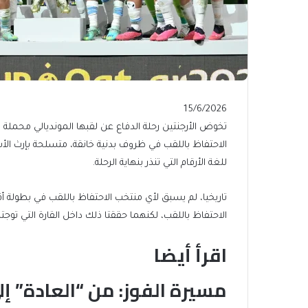
Published
15/6/2026
On
تخوض الأرجنتين رحلة الدفاع عن لقبها المونديالي محملة
15/6/2026
الاحتفاظ باللقب في ظروف بدنية خانقة، متسلحة بإرث ال
للغة الأرقام التي تنذر بنهاية الرحلة.
الاحتفاظ باللقب، لكنهما حققتا ذلك داخل القارة التي توجتا
اقرأ أيضا
مسيرة الفوز: من “العادة” إل
end
list
of
of