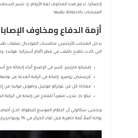
المنتخبات بالاحتفاظ بلقبها.
أزمة الدفاع ومخاوف الإصابا
يدخل المنتخب الأرجنتيني منافسات المونديال بملفات طبية
التي كادت تطيح باللقب في قطر (أمام أستراليا، هولندا، و
إميليانو مارتينيز: كسر في الإصبع أثناء إحمائه مع أس
كريستيان روميرو: إصابة في الركبة أبعدته عن توتنها
معاناة كل من غونزالو مونتيل وناهويل مولينا من إ
نيكو باز: يتدرب منفرداً للعلاج من إصابة في الركبة ا
ويخشى سكالوني أن النظام الموسع للبطولة، الذي أضاف
يواجه أصلاً أزمة جاهزية قبل لقاء الجزائر في 16 يونيو/حزيران.