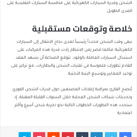
الشحن وقدرة السيارات الكهربائية على منافسة السيارات التقليدية على
المدى الطويل.
خلاصة وتوقعات مستقبلية
يبقى وقت الشحن محدداً رئيسياً لمدى نجاح الانتقال إلى السيارات
الكهربائية؛ فكلما قصر زمن الانتظار زادت قدرة هذه المركبات على
استبدال السيارات العاملة بالوقود. تتوقع الصناعة أن يشهد العقد
القادم تطورات ملموسة في تقنيات الشحن والبطاريات، مع تركيز على
توحيد المعايير وتوسيع البنية التحتية.
يُنصح القارئ بمراقبة إعلانات المصنعين حول قدرات الشحن الفوري
وتحديثات شبكات الشحن المحلية خلال السنوات القليلة المقبلة، إذ
ستحدد هذه التطورات الخطوات التالية نحو تجربة شحن أسرع وأكثر
اعتمادية.
فيسبوك
تويتر
لينكدإن
بينتيريست
بوكيت
سكايب