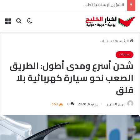
الشؤون الإسلامية تطلق حسابها الرسمي على تيك توك للمحتوى الديني
الوضع
بحث
الق
المظلم
عن
الرئيسية
/
سيارات
سيارات
شحن أسرع ومدى أطول: الطريق
الصعب نحو سيارة كهربائية بلا
قلق
فريق التحرير
يوليو 6, 2026
0
660