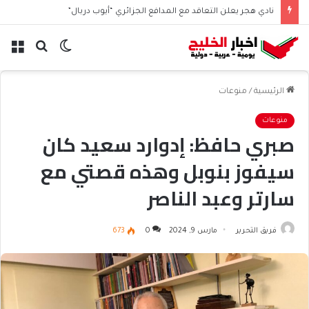
نادي هجر يعلن التعاقد مع المدافع الجزائري “أيوب دربال”
الوضع
بحث
الق
المظلم
عن
الرئيسية
/
منوعات
منوعات
صبري حافظ: إدوارد سعيد كان
سيفوز بنوبل وهذه قصتي مع
سارتر وعبد الناصر
فريق التحرير
مارس 9, 2024
0
673