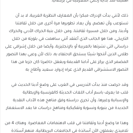
أهميته منذ بداية رحلتي المعرفية في بريطانيا.
ذلك لأنني بدأت الإدراك مبكرا بأن المعارف النظرية الغربية، لا بد أن
تستوعب وأن تهضم، وأن يعاد تطويرها مرة أخرى من خلال ثقافتنا
وأدبنا، ومن خلال مسيرة ثقافتنا، ومن خلال بنية الحراك الأدبي والحراك
التاريخي، هذا هو الجانب الذي أعتقد أنني ساهمت في بلورته من خلال
دراساتي التي نشرتها بالعربية أو بالإنجليزية، وأيضا من خلال إشرافي على
طلابي الذين أنتجوا شيئا يستحق الاحتفاء به، ذلك لأن وعيي بهذا التصور
المضمر الذي يركز على آدابنا القديمة ويغفل حاضرنا كان جزءا من هذا
التصور الاستشراقي القديم الذي عراه إدوارد سعيد وأطاح به.
وقد حرصت منذ بدأت التدريس في الغرب على وضع أدبنا الحديث في
قلب ما يعرف باسم آداب اللغات الحديثة كالفرنسية والإيطالية
والإسبانية وغيرها، وأن تجري دراسته وفق مناهج هذه الآداب النقدية
الجديدة من بنيوية ونسوية وتفكيكية ومناهج دراسات ما بعد الاستعمار.
وهذا ما وضع أدبنا وثقافتنا في قلب الاهتمامات المعاصرة. وهناك 4 من
تلاميذي يعملون الآن أساتذة في الجامعات البريطانية، منهم أستاذة