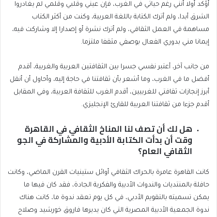
أؤكد أولا أنني رغم حياتي في الغرب، فإن عيني وقلبي وقلمي لم يغادروا
الشرق أبدا، ولم أترك الكتابة باللغة العربية، وكنت من أكثر الكتاب
مساهمة في العمل الثقافي، ولم أترك نشرة أو إصدارا إلا وشاركت فيه،
إيمانا مني بدوري الفعال بوصفي مثقفا ملتزما.
من جانب آخر، أعتبر نفسي جسرا بين الثقافتين العربية والغربية، أقدم
أفضل ما في الغرب، وما أشعر بأن ثقافتنا في حاجة إليه، وأحاول أن أنقل
أبرز إنجازات ثقافتي للغربيين، أقدم الغرب للثقافة العربية، وفي المقابل
أقدم جزءا من ثقافتنا العربية للقارئ الإنجليزي.
هل لك أن تصف لنا المناخ الثقافي في القاهرة
وقت أن بدأت الكتابة الأدبية والمشاركة في الجو
الثقافي العام؟
كانت القاهرة عامرة بالحراك الثقافي أوائل ستينيات القرن الماضي، وكانت
حافلة بالمنتديات والندوات الأدبية والفكرية الجادة، فقد كان فيها ما
يمكن تسميته بالتقويم الأدبي، في كل يوم تعقد ندوة ما، كانت هناك
ندوة الجمعية الأدبية المصرية التي كان يديرها فاروق خورشيد وصلاح