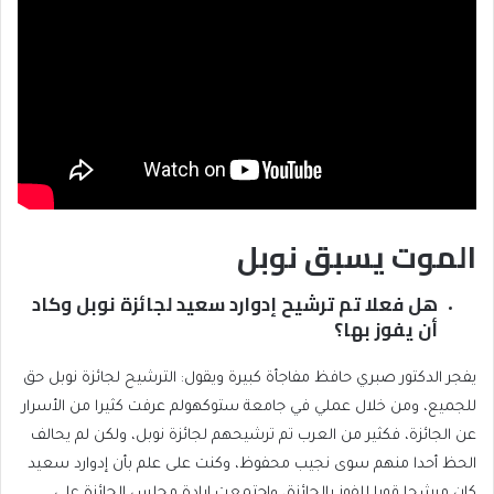
الموت يسبق نوبل
هل فعلا تم ترشيح إدوارد سعيد لجائزة نوبل وكاد
أن يفوز بها؟
يفجر الدكتور صبري حافظ مفاجأة كبيرة ويقول: الترشيح لجائزة نوبل حق
للجميع، ومن خلال عملي في جامعة ستوكهولم عرفت كثيرا من الأسرار
عن الجائزة، فكثير من العرب تم ترشيحهم لجائزة نوبل، ولكن لم يحالف
الحظ أحدا منهم سوى نجيب محفوظ، وكنت على علم بأن إدوارد سعيد
كان مرشحا قويا للفوز بالجائزة، واجتمعت إرادة مجلس الجائزة على