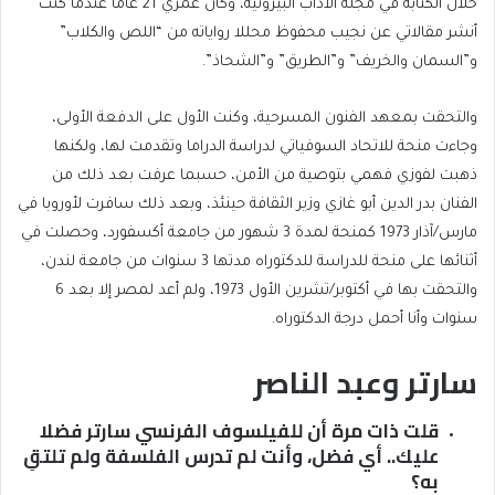
خلال الكتابة في مجلة الآداب البيروتية، وكان عمري 21 عاما عندما كنت
أنشر مقالاتي عن نجيب محفوظ محللا رواياته من “اللص والكلاب”
و”السمان والخريف” و”الطريق” و”الشحاذ”.
والتحقت بمعهد الفنون المسرحية، وكنت الأول على الدفعة الأولى،
وجاءت منحة للاتحاد السوفياتي لدراسة الدراما وتقدمت لها، ولكنها
ذهبت لفوزي فهمي بتوصية من الأمن، حسبما عرفت بعد ذلك من
الفنان بدر الدين أبو غازي وزير الثقافة حينئذ، وبعد ذلك سافرت لأوروبا في
مارس/آذار 1973 كمنحة لمدة 3 شهور من جامعة أكسفورد، وحصلت في
أثنائها على منحة للدراسة للدكتوراه مدتها 3 سنوات من جامعة لندن،
والتحقت بها في أكتوبر/تشرين الأول 1973، ولم أعد لمصر إلا بعد 6
سنوات وأنا أحمل درجة الدكتوراه.
سارتر وعبد الناصر
قلت ذات مرة أن للفيلسوف الفرنسي سارتر فضلا
عليك.. أي فضل، وأنت لم تدرس الفلسفة ولم تلتقِ
به؟