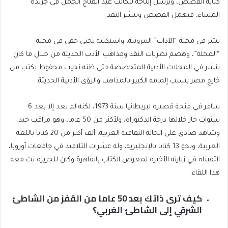
كتابة القصص، ويرسل إنتاجه للكاتب عبد الفتاح الجمل في جريدة
المساء، فيهمل القصص وينشر النقد.
نشر في مجلة “الآداب” البيروتية، واستكتبه يحيى حقي في مجلة
“المجلة”، وهضم نظريات النقد ومذاهب الأدب الحديثة من خلال ما كان
ينشر في المجلات الأدبية المتخصصة حتى ظنه نجيب محفوظ يكتب من
خارج مصر بسبب إلمامه الكبير بالمذاهب والرؤى الأدبية الحديثة.
سافر في منحة قصيرة لبريطانيا سنة 1973، لكنه لم يعد إلا بعد 6
سنوات حاز خلالها درجة الدكتوراه، ولأكثر من 50 عاما، وهو مراقب جيد
وشاهد صادق على الحالة الثقافية العربية، ألف أكثر من 20 كتابا باللغة
العربية، ونحو 13 كتابا بالإنجليزية، وله عشرات التلاميذ في جامعات أوروبا،
التقيناه في زيارته الأخيرة لمعرض الكتاب بالقاهرة وكان للجزيرة نت معه
هذا اللقاء:
كيف ترى ذاتك بعد 50 عاما من القفز من الشاطئ
الشرقي إلى الشاطئ الغربي؟