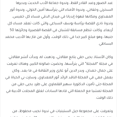
عبد الصبور وعبد القادر القط، وندوة جماعة الأدب الحديث ويديرها
السحرتي وخفاجي، وندوة الأمناء التي يترأسها أمين الخولي، وندوة أنور
المعداوي ومكانها قهوة إنديانا في ميدان الدقي مساء كل خميس،
وندوة نادي القصة برئاسة يوسف السباعي والتي كانت تعقد مساء كل
أربعاء، وكانت تنظم مسابقة للشبان في القصة القصيرة وجائزتها 50
جنيها، وهو مبلغ كبير جدا في ذلك الوقت، وأول من فاز بها الأديب محمد
البساطي.
وكان الأستاذ يحيى حقي يتابع مقالاتي، وذهبت له، وبدأت أنشر مقالاتي
في مجلة “المجلة” التي يترأسها، وحضرت صالونه الكبير، وهناك تعرفت
على جمال حمدان، وبدر الدين أبو غازي وزير الثقافة في ما بعد، وكان
يعمل معي في المجلة الناقد الرائد أنور المعداوي، وسارت بي الحياة في
المجلة حتى تآمرت الدكتورة سهير القلماوي على طرد يحيى حقي من
المجلة تمشيا مع الحملة التي قادها السادات لغلق المجلات الأدبية في
ذلك الوقت.
وتعرفت على مجموعة جيل الستينيات في ندوة نجيب محفوظ، من