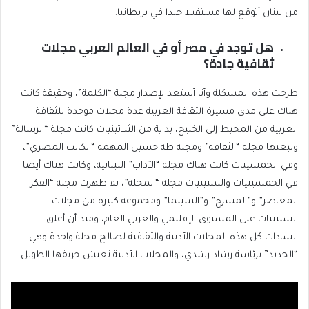
من لبنان أتوقع لها مستقبلا جيدا في بريطانيا.
هل توجد في مصر أو في العالم العربي مجلات
ثقافية جادة؟
طرحت هذه المشكلة وأنا أستعد لإصدار مجلة “الكلمة”، وحقيقة كانت
هناك على مدى مسيرة الثقافة العربية عدة مجلات موحدة للثقافة
العربية من المحيط إلى الخليج، بداية من الثلاثينيات كانت مجلة “الرسالة”
وتبعتها مجلة “الثقافة” ومجلة طه حسين المهمة “الكاتب المصري”،
وفي الخمسينات كانت هناك مجلة “الآداب” اللبنانية، وكانت هناك أيضا
في الخمسينيات والستينيات مجلة “المجلة”، ثم ظهرت مجلة “الفكر
المعاصر” و”المسرح” و”السينما” ومجموعة كبيرة من مجلات
الستينيات على المستوى الإقليمي والعربي العام، ومنذ أن أغلق
السادات كل هذه المجلات الأدبية والثقافية لصالح مجلة واحدة وهي
“الجديد” برئاسة رشاد رشدي، والمجلات الأدبية تعيش خريفها الطويل.