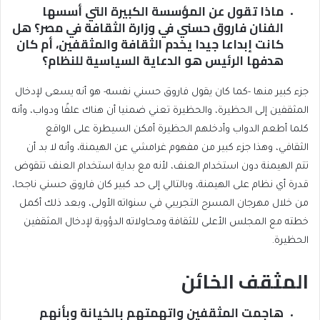
ماذا تقول عن المؤسسة الكبيرة التي أسسها
الفنان فاروق حسني في وزارة الثقافة في مصر؟ هل
كانت إبداعا جيدا يخدم الثقافة والمثقفين، أم كان
هدفها الرئيس هو الدعاية السياسية للنظام؟
جزء كبير منها -كما كان يقول فاروق حسني نفسه- هو أنه يسعى لإدخال
المثقفين إلى الحظيرة، والحظيرة تعني ضمنيا أن هناك علفًا ودواب، وأنه
كلما أطعم الدواب وأدخلهم الحظيرة أمكن السيطرة على الواقع
الثقافي، وهذا جزء كبير من مفهوم غرامشي عن الهيمنة، وأنه لا بد أن
تتم الهيمنة دون استخدام العنف، لأنه مع بداية استخدام العنف تتقوض
قدرة أي نظام على الهيمنة، وبالتالي إلى حد كبير كان فاروق حسني ناجحا،
من خلال مهرجان المسرح التجريبي في سنواته الأولى، وبعد ذلك أكمل
خطته مع المجلس الأعلى للثقافة ومحاولاته الدؤوبة لإدخال المثقفين
الحظيرة.
المثقف الخائن
هاجمت المثقفين واتهمتهم بالخيانة وبأنهم