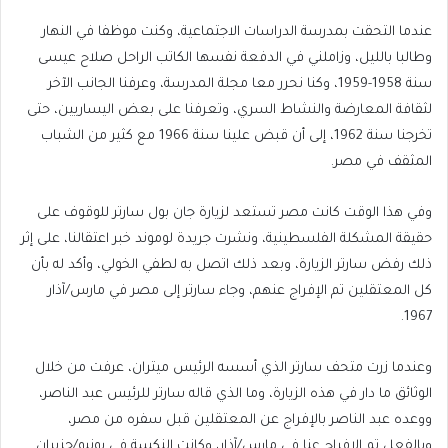
عندما التحقت بمدرسة الدراسات الاجتماعية، وكنت موظفا في النهار
وطالبا بالليل، وزاملني في الدفعة نفسها الكاتب الراحل صلاح عيسى
سنة 1958-1959، وكنا نحرر معا مجلة المدرسة، وعرفنا الجانب الآخر
لثقافة المعارضة والنشاط السري، وتعرفنا على بعض اليساريين، حتى
تخرجنا سنة 1962، إلى أن قبض علينا سنة 1966 مع كثير من الشباب
المثقف في مصر.
وفي هذا الوقت كانت مصر تستعد لزيارة جان بول سارتر للوقوف على
حقيقة المشكلة الفلسطينية، ونشرت جريدة لوموند خبر اعتقالنا، على إثر
ذلك رفض سارتر الزيارة، وبعد ذلك اتصل به لطفي الخولي، وأكد له بأن
كل المعتقلين تم الإفراج عنهم، وجاء سارتر إلى مصر في مارس/آذار
1967.
وعندما زرت متحف سارتر الذي أسسه الرئيس ميتران، عرفت من خلال
الوثائق ما دار في هذه الزيارة، وما الذي قاله سارتر للرئيس عبد الناصر،
ووعده عبد الناصر بالإفراج عن المعتقلين قبل سفره من مصر،
وبالفعل تم الإفراج عنا في مارس/آذار، وكانت النكسة في يونيو/حزيران