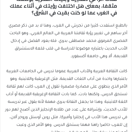
مثقفا، بمعنى هل اختلفت رؤيتك في أثناء عملك
في الغرب عما لو كنت بقيت في الشرق؟
بالطبع استفدت كثيرا من تجربتي في الغرب، وهنا لا بد من ذكر مصري
آخر ساهم في تغيير رؤية ثقافتنا العربية في العالم الغربي، وهو الباحث
المصري المرموق محمد مصطفى بدوي. فله يعود الفضل في إدخال
الأدب الحديث باعتباره موضوعا للدراسة في قلب قلعة الاستشراق
القديمة، ألا وهي جامعة أكسفورد.
كانت الثقافة العربية والآداب العربية عموما تدرس في الجامعات الغربية
باعتبارها واحدة من آداب اللغات القديمة، مثل الإغريقية واللاتينية. وهو
الأمر الذي ينطوي على مصادرة مضمرة تقول إن العرب كانت لهم ثقافة
تستحق الدرس، ولكنها بادت، كما بادت الثقافة الإغريقية القديمة أو آداب
اللغة اللاتينية. وهذا ما يجعل التفاتة بدوي مهمة لأنه يقول عبر تدريسه
للأدب الحديث، وإشرافه على عدد من طلابه الإنجليز الذين أصبح لهم دور
في تدريس هذا الأدب في إنجلترا وأميركا، مثل روبن أوستل وروجر آلان،
إن للعرب حاضرا راهنا مهما يستحق الدرس. وهو الأمر الذي وعيت