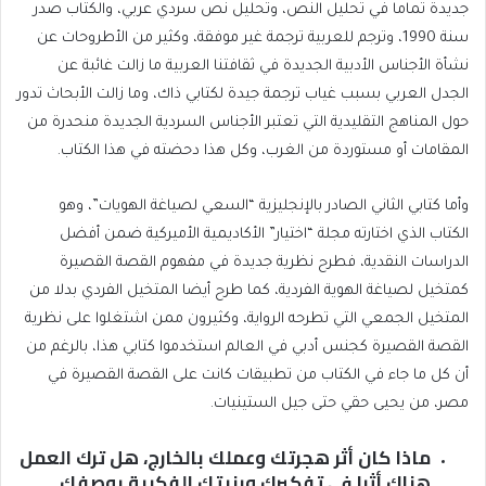
جديدة تماما في تحليل النص، وتحليل نص سردي عربي، والكتاب صدر
سنة 1990، وترجم للعربية ترجمة غير موفقة، وكثير من الأطروحات عن
نشأة الأجناس الأدبية الجديدة في ثقافتنا العربية ما زالت غائبة عن
الجدل العربي بسبب غياب ترجمة جيدة لكتابي ذاك، وما زالت الأبحاث تدور
حول المناهج التقليدية التي تعتبر الأجناس السردية الجديدة منحدرة من
المقامات أو مستوردة من الغرب، وكل هذا دحضته في هذا الكتاب.
وأما كتابي الثاني الصادر بالإنجليزية “السعي لصياغة الهويات”، وهو
الكتاب الذي اختارته مجلة “اختيار” الأكاديمية الأميركية ضمن أفضل
الدراسات النقدية، فطرح نظرية جديدة في مفهوم القصة القصيرة
كمتخيل لصياغة الهوية الفردية، كما طرح أيضا المتخيل الفردي بدلا من
المتخيل الجمعي التي تطرحه الرواية، وكثيرون ممن اشتغلوا على نظرية
القصة القصيرة كجنس أدبي في العالم استخدموا كتابي هذا، بالرغم من
أن كل ما جاء في الكتاب من تطبيقات كانت على القصة القصيرة في
مصر، من يحيى حقي حتى جيل الستينيات.
ماذا كان أثر هجرتك وعملك بالخارج، هل ترك العمل
هناك أثرا في تفكيرك وبنيتك الفكرية بوصفك