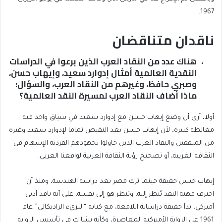
1967.
ناقدان متناقضان
هناك عدد من النقاد العرب الذين برعوا في الدراسات
النقدية العالمية أمثال إدوارد سعيد، وإيهاب حسن،
وصبري حافظ، وغيرهم من النقاد العرب، والسؤال:
ماذا أضاف النقاد العرب لمسيرة النقد العالمية؟
أولا، أرى أن وضع إيهاب حسن مع إدوارد سعيد في سياق واحد فيه
مغالطة كبيرة، لأن إيهاب حسن يعد النقيض تماما لإدوارد سعيد وغيره
من المثقفين والنقاد العرب الذين حاولوا بجهودهم الفردية الإسهام في
الثقافة الغربية، أو تصحيح رؤية الثقافة الغربية لواقعنا العربي.
إيهاب حسن حقيقة حينما ترك مصر بعد دراسة الهندسة، ومنذ أن
احترف مهنة النقد يُنظر إليه، ويَنظر هو إلى نفسه، على أنه ناقد أدبي
أميركي، بدأ حقيقة دراساته اللامعة، مع كتابه “البريء الراديكالي” عام
1961 عن الرواية الأميركية المعاصرة، وكأنه يشارك في تأسيس الرواية