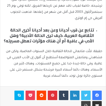
ترشيحه، خاصة لغياب ناقد مهم عن تاريخها العريق، لكنه توفي يوم 25
سبتمبر/أيلول 2003 قبل أقل من شهر من إعلانها، فذهبت للجنوب
أفريقي جي إم كوتزي.
تتابع عن قرب أحيانا وعن بعد أحيانا أخرى الحالة
الثقافية العربية، كيف ترى الحالة الأدبية؟ وهل
الأدب في عافية أم أن هناك مؤثرات تعطل مسيرته؟
حقيقة، قلّت متابعاتي للحالة الثقافية خلال السنوات الماضية، ولكن من
مشاهدتي ومتابعتي المتواضعة أستطيع أن أقول إن الأدب العربي في
عافية، وفي حالة جيدة جدا على جميع المستويات، وهناك كثير من
الأسماء، وهناك دائما أسماء كبيرة مرشحة بشكل مستمر حتى على
مستوى جائزة نوبل توجد دائما أسماء عربية.
فيسبوك
تويتر
لينكدإن
بينتيريست
بوكيت
سكايب
مشاركة عبر البريد
طباعة