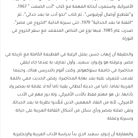
الأميركية، واستمرت أبحاثه المهمة مع كتاب “أدب الصمت ” 1967،
و”تقطيع أوصال أورفيوس”، ثم كتاب “نحو أدب ما بعد حداثي”، ثم
“اللفتة ما بعد الحداثية” 1979، حتى سيرته الذاتية “الخروج من مصر”،
صدرت عام 1985، فيها نوع من التناص المتعمد مع سفر الخروج في
التوراة.
والحقيقة أن إيهاب حسن يمثل الرغبة في القطيعة الكاملة مع تاريخه في
مصر، وعرفته هو وإدوارد سعيد، وأول تعارف به عندما جاء ليلقي
محاضرة في جامعة ستوكهولم، وكنت أقوم بالتدريس هناك، وحينما
تقدمت للتعرف عليه بعد نهاية المحاضرة، رفض الحديث معي باللغة
العربية تماما، ثانيا من حديثه أعطاني يقينا تاما أنه لا علاقة له بمصر ولا
بآدابها، بل هو مهتم فقط بالأدب الأميركي، وله دور مهم في الأدب
الأميركي، لأنه من النقاد المهمين الذين قَعَّدوا نظرية ما بعد الحداثة،
ونفي صلته بمصر وبأي شكل من أشكال الثقافة العربية على حياته
وسيرته وعمله.
والمفارقة أن إدوارد سعيد الذي بدأ بدراسة الآداب الغربية والإنجليزية