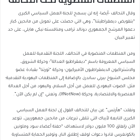
وقال التحالف -أيضا- إنه لن يسمح للجنة العمل السياسي الكبرى
“بتقويض ديمقراطيتنا”، وهي التي حصلت على تمويل من مانحين كبار
دعموا المرشح الجمهوري دونالد ترامب ومنافسته نيكي هايلي، على حد
تعبير البيان.
ومن المنظمات المنضوية في التحالف، اللجنة التقدمية للعمل
السياسي المعروفة باسم “ديمقراطيو العدالة”؛ وحركة الشروق،
والاشتراكيون الديمقراطيون الأميركيون؛ وحركة “ثورتنا” بقيادة عضو
مجلس الشيوخ بيرني ساندرز، بالإضافة إلى المنظمات اليهودية التقدمية؛
مثل: الصوت اليهودي للعمل من أجل السلام، واليهود من أجل العدالة
العنصرية والاقتصادية، وحركة (IfNotNow)، وتعني “إن لم يكن الآن”.
ونقلت “هآرتس” عن بيان للتحالف القول إن لجنة العمل السياسي
الكبرى التابعة لأيباك التي تتلقى تبرعات من مانحين جمهوريين، تتوعد
الآن بإنفاق 100 مليون دولار لاستهداف “حفنة أعضاء سود وملونين
بالكونغرس قادوا دعوات لوقف إطلاق النار، وتوفير الحماية المتساوية