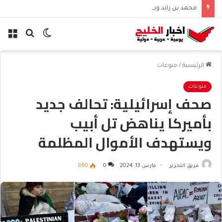
محمد بن زايد وبوتين يتباحثان هاتفياً حول التعاون والتطورات الإقليمية والدولية
الوضع
بحث
الق
المظلم
عن
الرئيسية
/
منوعات
منوعات
صحف إسرائيلية: تحالف جديد
بأميركا يناهض تل أبيب
ويستهدف الأموال المظلمة
فريق التحرير
مارس 13, 2024
0
660