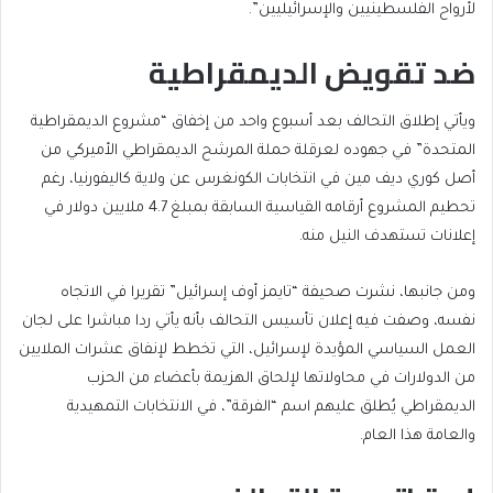
لأرواح الفلسطينيين والإسرائيليين”.
ضد تقويض الديمقراطية
ويأتي إطلاق التحالف بعد أسبوع واحد من إخفاق “مشروع الديمقراطية
المتحدة” في جهوده لعرقلة حملة المرشح الديمقراطي الأميركي من
أصل كوري ديف مين في انتخابات الكونغرس عن ولاية كاليفورنيا، رغم
تحطيم المشروع أرقامه القياسية السابقة بمبلغ 4.7 ملايين دولار في
إعلانات تستهدف النيل منه.
ومن جانبها، نشرت صحيفة “تايمز أوف إسرائيل” تقريرا في الاتجاه
نفسه، وصفت فيه إعلان تأسيس التحالف بأنه يأتي ردا مباشرا على لجان
العمل السياسي المؤيدة لإسرائيل، التي تخطط لإنفاق عشرات الملايين
من الدولارات في محاولاتها لإلحاق الهزيمة بأعضاء من الحزب
الديمقراطي يُطلق عليهم اسم “الفرقة”، في الانتخابات التمهيدية
والعامة هذا العام.