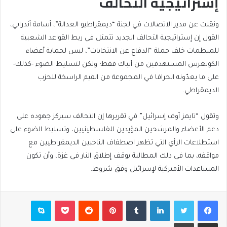
إستراتيجية التحالف
ونقلت عن مدير الاتصالات في لجنة “ديمقراطيو العدالة”، أسامة أندرابي،
القول إن إستراتيجية التحالف الجديد تتمثل في ربط القواعد الشعبية
للمنظمات خلف حملة “الدفاع عن الانتخابات”، ليس لحماية أعضاء
الكونغرس المستهدفين من أيباك فقط؛ ولكن لتسليط الضوء -كذلك-
على ما يعدّونه انحرافا في المجموعة من القيم الراسخة للحزب
الديمقراطي.
وتقول “تايمز أوف إسرائيل” في تقريرها إن التحالف سيركز جهوده على
دعم الأعضاء والمرشحين المؤيدين للفلسطينيين، وتسليط الضوء على
استطلاعات الرأي التي تظهر اصطفاف الناخبين الديمقراطيين مع
مواقفه، بما في ذلك المطالبة بوقف إطلاق النار في غزة، وأن تكون
المساعدات الأميركية لإسرائيل وفق شروط.
فيسبوك
تويتر
لينكدإن
بينتيريست
بوكيت
سكايب
مشاركة عبر البريد
طباعة