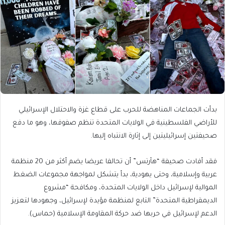
بدأت الجماعات المناهضة للحرب على قطاع غزة والاحتلال الإسرائيلي
للأراضي الفلسطينية في الولايات المتحدة تنظم صفوفها، وهو ما دفع
صحيفتين إسرائيليتين إلى إثارة الانتباه إليها.
فقد أفادت صحيفة “هآرتس” أن تحالفا عريضا يضم أكثر من 20 منظمة
عربية وإسلامية، وحتى يهودية، بدأ يتشكل لمواجهة مجموعات الضغط
الموالية لإسرائيل داخل الولايات المتحدة، ومكافحة “مشروع
الديمقراطية المتحدة” التابع لمنظمة مؤيدة لإسرائيل، وجهودها لتعزيز
الدعم لإسرائيل في حربها ضد حركة المقاومة الإسلامية (حماس).