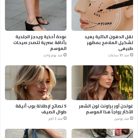
نقل الدهون الذاتية يعيد
عودة أحذية ويدجز الجلدية
تشكيل الملامح بمظهر
بأناقة عصرية تتصدر صيحات
طبيعي
الموسم
منذ 10 ساعات
منذ يوم واحد
غولدن آور براونت لون الشعر
5 نصائح لإطلالة بوب أنيقة
الأكثر رواجاً هذا الموسم
طوال الصيف
منذ يومين
منذ 3 أيام