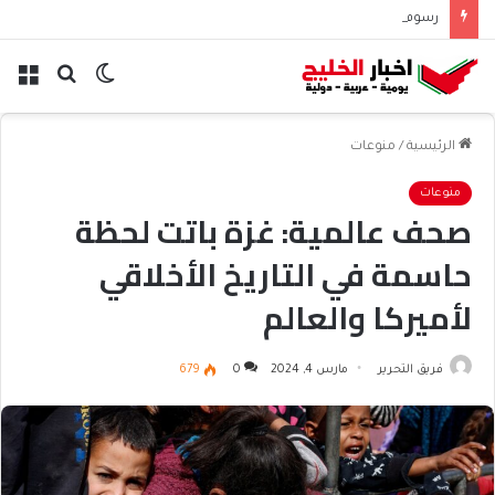
رسوم الحوثيين على باب المندب تعيد حسابات مخاطر الملاحة
الوضع
بحث
الق
المظلم
عن
الرئيسية
/
منوعات
منوعات
صحف عالمية: غزة باتت لحظة
حاسمة في التاريخ الأخلاقي
لأميركا والعالم
فريق التحرير
مارس 4, 2024
0
679