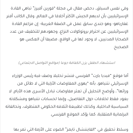
وفي نفس السياق، دحض مقال في مجلة “فورين أفيرز” تباهي القادة
الإسرائيليين بأن لديهم الجيش الأكثر أخلاقا في العالم، وقال الكاتب أفنر
غفارياهو- وهو جندي سابق عمل في الضفة الغربية– إن مزاعم القادة
الإسرائيليين عن احترام بروتوكولات النزاع، وجهودهم للتخفيف من عدد
الضحايا المدنيين، لا وجود لها في الواقع، مضيفا أن العكس هو
الصحيح.
استشهاد الطفل يزن الكفافة جوعا (مواقع التواصل الاجتماعي)
أما موقع “ميديا بارت” الفرنسي فنشر تحليلا وصف فيه رئيس الوزراء
الإسرائيلي نتنياهو، بأنه “يهوى المفاوضات الأزلية التي لا طائل من
ورائها”، وأوضح التحليل أن تعثر مفاوضات تبادل الأسرى هذه الأيام، لا
يعود فقط لخلافات حول التفاصيل، وإنما لحسابات نتنياهو ومشكلاته
السياسية الداخلية، وكذلك لطبيعة ائتلافه الحكومي المتطرف، وتحالفاته
البرلمانية المتقلبة، كما يؤكد الموقع الفرنسي.
وسلط تحقيق في “الفايننشال تايمز” الضوء على الأزمة التي تمر بها