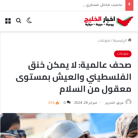
بحسب محلل عسكري التحالف البحري السعودي يعزز أمن الملاحة الإقليمية والدولية
الوضع
بحث
الق
المظلم
عن
الرئيسية
/
منوعات
منوعات
صحف عالمية: لا يمكن خنق
الفلسطيني والعيش بمستوى
معقول من السلام
فريق التحرير
فبراير 28, 2024
0
654