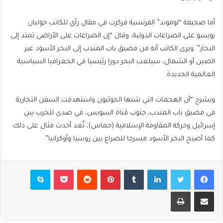
أما صحيفة “لوموند” الفرنسية فركزت في مقال رأي للكاتب جوليان
بويسو على الصراعات الدولية، وقال “إن الصراعات على الأراضي تمتد إلى
البحار”. ويرى الكاتب أنه من مضيق باب المندب إلى البحر الأسود عبر
الصين أو الشمال، سيلعب البحر دورا رئيسيا في الجغرافيا السياسية
العالمية الجديدة.
ويشرح “أن الهجمات التي شنها الحوثيون واستهدفت السفن التجارية
في مضيق باب المندب، جنوب قناة السويس، في صدى للحرب بين
إسرائيل وحركة المقاومة الإسلامية (حماس)، تُعد أحدث مثال على ذلك.
كما أصبح البحر الأسود مسرحا للصراع بين روسيا وأوكرانيا”.
فيسبوك
تويتر
لينكدإن
بينتيريست
بوكيت
سكايب
مشاركة عبر البريد
طباعة