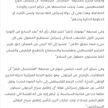
وأضاف فخري لصحيفة ” الغارديان” البريطانية “أن إسرائيل تجوِّع
الفلسطينيين عمدا، ويجب محاسبتها على جرائم الحرب والإبادة
الجماعية، وهذا يعني أن دولة إسرائيل كلها مذنبة، وليس الأفراد أو
الحكومة الحالية وحدهم”.
وفي صحيفة “نيويورك تايمز” اعتبر مقال رأي أنه “بعد السابع من أكتوبر/
تشرين الأول انكشفت كذبة أن إسرائيل تستطيع الحصول على كل
شيء فيما يتعلق بالأمن”، مشيرا إلى أنه “ليس من الممكن خنق تقرير
المصير الفلسطيني وتهميشه والاستمتاع بالتطبيع الإقليمي والعيش
أيضا بمستوى معقول من السلام”.
وفي سياق آخر، كتبت جيمس شوتر في صحيفة “الفايننشال تايمز” أن
المطالبات بالإفراج عن البرغوثي -وهو عضو اللجنة المركزية لحركة التحرير
الوطني (فتح)- أعادت الزعيم الفلسطيني إلى دائرة الضوء مجددا. ونقل
الكاتب عن مسؤول إسرائيلي قوله “إن إطلاق سراح البرغوثي سيكون
مكلفا جدا من الناحية السياسية، إذ يُنظر إليه على أنه القشة التي قصمت
ظهر البعير عندما لا توجد خيارات أخرى لتأمين إطلاق سراح الرهائن
الإسرائيليين”.