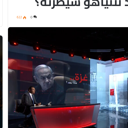
نتنياهو سيطرته؟
622
0