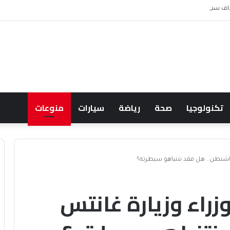
 سفينة إماراتية تابعة لأدنوك بمضيق هرمز
تكنولوجيا
صحة
رياضة
سيارات
منوعات
واشنطن.. هل فقد نتنياهو سيطرته؟
زراء وزيارة غانتس