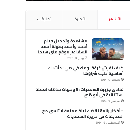
الأشهر
الأخيرة
تعليقات
مشاهدة وتحميل فيلم
أحمد وأحمد بطولة أحمد
السقا عبر موقع ماي سيما
MyCima (وي سيما WeCima)
يوليو 8, 2025
كيف تفرش غرفة نومك في دبي: 5 أشياء
أساسية عليك شراؤها
سبتمبر 9, 2024
فنادق جزيرة السعديات: 5 وجهات مذهلة لعطلة
استثنائية في أبو ظبي
سبتمبر 9, 2024
5 أفكار رائعة لقضاء ليلة ممتعة لا تُنسى مع
الصديقات في جزيرة السعديات
أغسطس 6, 2024