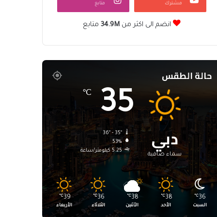
مشترك
متابع
انضم الى اكثر من
34.9M
متابع
حالة الطقس
35
℃
دبي
36º - 35º
53%
5.25 كيلومتر/ساعة
سماء صافية
℃
39
℃
36
℃
38
℃
38
℃
36
السبت
الأحد
الأثنين
الثلاثاء
الأربعاء