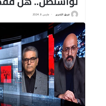
لواشنطن.. هل فقد 
فريق التحرير
مارس 6, 2024