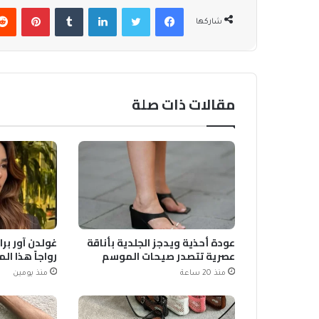
فيسبوك
تويتر
لينكدإن
بينتير
شاركها
مقالات ذات صلة
عودة أحذية ويدجز الجلدية بأناقة
غولدن آور برا
عصرية تتصدر صيحات الموسم
رواجاً هذا ا
منذ 20 ساعة
منذ يومين