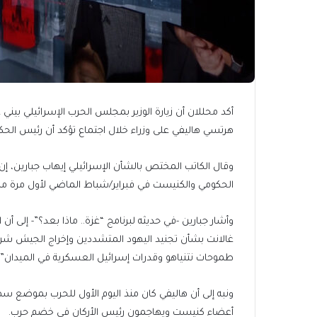
أكد محللان أن زيارة الوزير بمجلس الحرب الإسرائيلي بيني
هرتسي هاليفي على وزراء خلال اجتماع تؤكد أن رئيس الحك
وقال الكاتب المختص بالشأن الإسرائيلي إيهاب جبارين، 
الحكومي والكنيست في فبراير/شباط الماضي لأول مرة منذ توليه
وأشار جبارين -في حديثه لبرنامج “غزة.. ماذا بعد؟”- إلى 
غالانت بشأن تجنيد اليهود المتشددين وإخراج الجيش ش
طموحات نتنياهو وقدرات إسرائيل العسكرية في الميدان”.
ونبه إلى أن هاليفي كان منذ اليوم الأول للحرب بموضع سها
أعضاء كنيست ويهاجمون رئيس الأركان في خضم حرب.