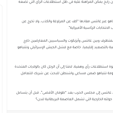
ابح يمكن المراهنة عليه في ظل استطلاعات الرأي التي تضعه
و عبر غانتس مفادها “كف عن المراوغة والكذب، ولا تخرج عن
انتخابات الرئاسية الأميركية”.
لمتطرف وبين غانتس وآيزنكوت والسياسيين المعارضين خارج
غبة بالتصعيد إقليميا، خاصة مع فشل الجيش الإسرائيلي ونتنياهو
استطلاعات رأى وهمية، لافتا إلى أن الرجل كان بالولايات المتحدة
إلى حكومة نتنياهو ضمن مساعي واشنطن للبحث عن شريك للتعامل
دخل غانتس إلى مجلس الحرب بعد “طوفان الأقصى”، قبل أن يتساءل
لته الخارجية التي تشمل العاصمة البريطانية لندن؟