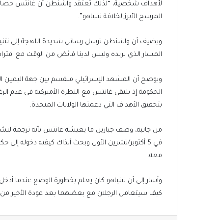
لأهداف شخصية، “لذلك تعتقد واشنطن أن غانتس حصان ر
المرشح الأبرز لخلافة نتنياهو”.
ويضيف أن واشنطن ترسل رسائل شديدة اللهجة إلى نتنياه
المسار الذي نريده وليس لدينا فائض من الوقت مع اقتراب ال
ويوضح أن المشهد الإسرائيلي منقسم بين جهة اليمين ا
الحكومة إذ يلتقي غانتس مع النظرة الأميركية في عدم الر
بتحقيق الأهداف التي دعمتها الولايات المتحدة.
من جانبه، وصف جبارين ما يعيشه غانتس بأنه ترجمة لنشوة 
في 5 أكتوبر/تشرين الأول وبحث آنذاك كيفية دخوله 
معه.
وأشار إلى أن نتنياهو كان يعلم بخطورة الوضع عندما أ
كيف سيتعامل الرجلان مع بعضهما بعد عودة الأخير من جو