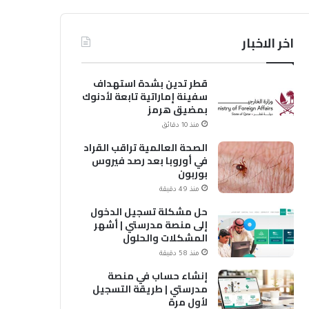
اخر الاخبار
قطر تدين بشدة استهداف
سفينة إماراتية تابعة لأدنوك
بمضيق هرمز
منذ 10 دقائق
الصحة العالمية تراقب القراد
في أوروبا بعد رصد فيروس
بوربون
منذ 49 دقيقة
حل مشكلة تسجيل الدخول
إلى منصة مدرستي | أشهر
المشكلات والحلول
منذ 58 دقيقة
إنشاء حساب في منصة
مدرستي | طريقة التسجيل
لأول مرة