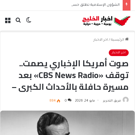
الشؤون الإسلامية تطلق حسابها الرسمي على تيك توك للمحتوى الديني
الوضع
بحث
الق
المظلم
عن
الرئيسية
/
اخر الاخبار
اخر الاخبار
صوت أمريكا الإخباري يصمت..
توقف «CBS News Radio» بعد
مسيرة حافلة بالأحداث الكبرى –
أخبار السعودية
فريق التحرير
مايو 24, 2026
0
884