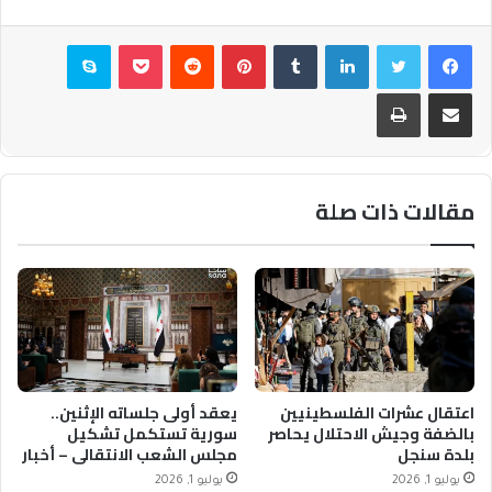
فيسبوك
تويتر
لينكدإن
بينتيريست
بوكيت
سكايب
مشاركة عبر البريد
طباعة
مقالات ذات صلة
اعتقال عشرات الفلسطينيين
يعقد أولى جلساته الإثنين..
بالضفة وجيش الاحتلال يحاصر
سورية تستكمل تشكيل
بلدة سنجل
مجلس الشعب الانتقالي – أخبار
السعودية
يوليو 1, 2026
يوليو 1, 2026