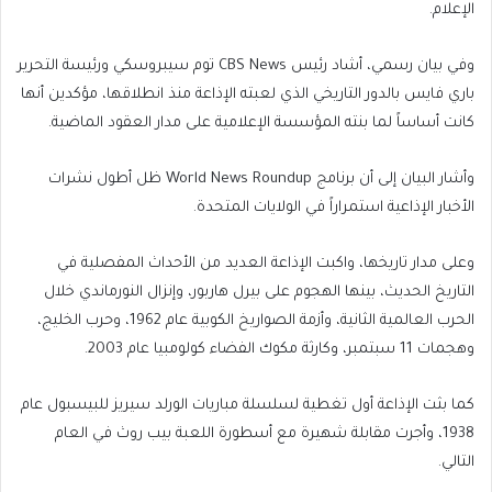
الإعلام.
وفي بيان رسمي، أشاد رئيس CBS News توم سيبروسكي ورئيسة التحرير
باري فايس بالدور التاريخي الذي لعبته الإذاعة منذ انطلاقها، مؤكدين أنها
كانت أساساً لما بنته المؤسسة الإعلامية على مدار العقود الماضية.
وأشار البيان إلى أن برنامج World News Roundup ظل أطول نشرات
الأخبار الإذاعية استمراراً في الولايات المتحدة.
وعلى مدار تاريخها، واكبت الإذاعة العديد من الأحداث المفصلية في
التاريخ الحديث، بينها الهجوم على بيرل هاربور، وإنزال النورماندي خلال
الحرب العالمية الثانية، وأزمة الصواريخ الكوبية عام 1962، وحرب الخليج،
وهجمات 11 سبتمبر، وكارثة مكوك الفضاء كولومبيا عام 2003.
كما بثت الإذاعة أول تغطية لسلسلة مباريات الورلد سيريز للبيسبول عام
1938، وأجرت مقابلة شهيرة مع أسطورة اللعبة بيب روث في العام
التالي.