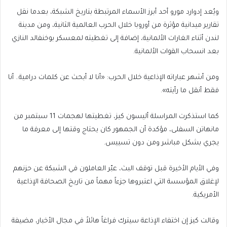
ويُعد إدوارد مورو أحد أبرز الأسماء المرتبطة بتاريخ الشبكة، بعدما نقل
تقارير ميدانية مؤثرة من أوروبا خلال الحرب العالمية الثانية، ومن مدينة
لندن أثناء الغارات الألمانية، إضافة إلى تغطيته لمعسكر بوخنفالد النازي
بعد انسحاب القوات الألمانية.
ومن أشهر عباراته الإذاعية خلال الحرب: «أنا لا أبحث عن كلمات درامية.. أنا
فقط أنقل ما رأيته».
كما استذكرت المراسلة أليسون كيز، تغطيتها لهجمات 11 سبتمبر من
مانهاتن السفلى، مؤكدة أن الجمهور كان يحتاج وقتها إلى معرفة ما
يجري بشكل مباشر ومن دون تسييس.
وفي الأيام الأخيرة قبل توقف البث، عبّر العاملون في الشبكة عن حزنهم
لإغلاق المؤسسة التي اعتبروها جزءاً مهماً من تاريخ الصحافة الإذاعية
الأمريكية.
وقالت كيز إن اختفاء الإذاعة سيترك فراغاً هائلاً في مجال الأخبار، مضيفة