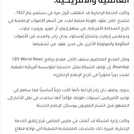
وكانت الخدمة الإخبارية قد انطلقت لأول مرة في سبتمبر عام 1927،
لتصبح خلال عقود طويلة منصة لعدد من أشهر الأصوات الإعلامية في
تاريخ الصحافة الأمريكية، من بينهم إدوارد آر. مورو، وروبرت تراوت،
ودوغلاس إدواردز، وتشارلز أوسجود، ودان راذر، والعديد من الأصوات
المألوفة والموثوقة الأخرى على مدى عقود من تشغيلها.
وقال المذيع المخضرم ستيف كاثان، مقدم برنامج CBS World News
Roundup، إن توقف الشبكة يمثل «خسارة لمؤسسة أمريكية حقيقية
لعبت دوراً محورياً في تاريخ الإعلام الإخباري».
بدوره، وصف دان راذر الإذاعة بأنها كانت جزءاً أساسياً مما ساهم في
توحيد الأمريكيين لسنوات طويلة، مؤكداً أنها ساعدت في نقل الأخبار إلى
الجمهور قبل انتشار التلفزيون ووسائل الإعلام الحديثة.
وكانت إدارة الشبكة قد أعلنت في مارس الماضي قرار إغلاق الخدمة
الإخبارية، مبررة ذلك بالتحديات الاقتصادية الصعبة التي تواجه قطاع