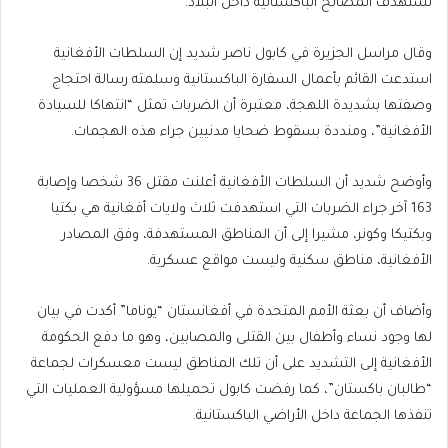
تستهدف المصالح الباكستانية داخل البلاد.
وقال مراسل الجزيرة في كابول ناصر شديد إن السلطات الأفغانية
استدعت القائم بأعمال السفارة الباكستانية وسلمته رسالة احتجاج
وصفتها بشديدة اللهجة، معتبرة أن الضربات تمثل “انتهاكا للسيادة
الأفغانية”، ومنددة بسقوط ضحايا مدنيين جراء هذه الهجمات.
وأوضح شديد أن السلطات الأفغانية أعلنت مقتل 36 شخصا وإصابة
163 آخر جراء الضربات التي استهدفت ثلاث ولايات أفغانية هي بكتيا
وبكتيكا وكونر، مشيرا إلى أن المناطق المستهدفة، وفق المصادر
الأفغانية، مناطق سكنية وليست مواقع عسكرية.
وأضاف أن بعثة الأمم المتحدة في أفغانستان “يوناما” أكدت في بيان
لها وجود نساء وأطفال بين القتلى والمصابين، وهو ما دفع الحكومة
الأفغانية إلى التشديد على أن تلك المناطق ليست معسكرات لجماعة
“طالبان باكستان”، كما رفضت كابول تحميلها مسؤولية العمليات التي
تنفذها الجماعة داخل الأراضي الباكستانية.