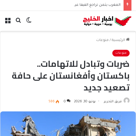
المغرب يثمن تراجع الفيفا عن بيع حقوق بطولاته ويجدد الثقة بإنفانتينو
الوضع
بحث
الق
المظلم
عن
الرئيسية
/
منوعات
منوعات
ضربات وتبادل للاتهامات..
باكستان وأفغانستان على حافة
تصعيد جديد
فريق التحرير
يونيو 30, 2026
0
586