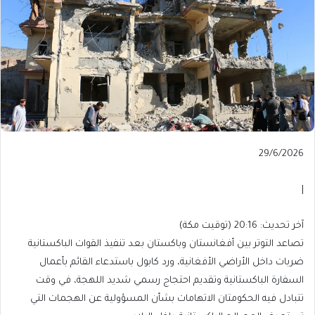
Published
29/6/2026
On
29/6/2026
|
آخر
آخر تحديث: 20:16 (توقيت مكة)
تحديث:
تصاعد التوتر بين أفغانستان وباكستان بعد تنفيذ القوات الباكستانية
20:16
ضربات داخل الأراضي الأفغانية، ورد كابول باستدعاء القائم بأعمال
(توقيت
السفارة الباكستانية وتقديم احتجاج رسمي شديد اللهجة، في وقت
مكة)
تتبادل فيه الحكومتان الاتهامات بشأن المسؤولية عن الهجمات التي