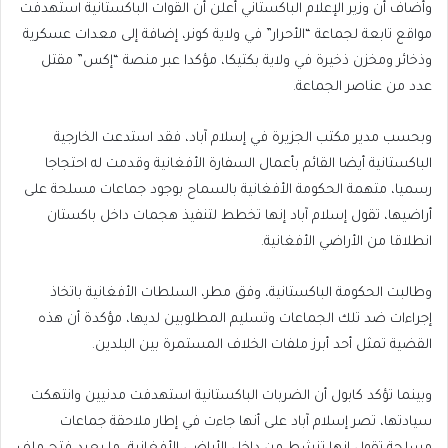
وأضاف أن وزير الإعلام الباكستاني أعلن أن القوات الباكستانية استهدفت
مواقع تابعة لجماعة “الأحرار” في ولاية كونر، إضافة إلى معدات عسكرية
وذخائر ومخزن ذخيرة في ولاية بكتيكا، مؤكدا عبر منصة “إكس” مقتل
عدد من عناصر الجماعة.
وبحسب مدير مكتب الجزيرة في إسلام آباد، فقد استدعت الخارجية
الباكستانية أيضا القائم بأعمال السفارة الأفغانية وقدمت له احتجاجا
رسميا، متهمة الحكومة الأفغانية بالسماح بوجود جماعات مسلحة على
أراضيها، تقول إسلام آباد إنها تخطط لتنفيذ هجمات داخل باكستان
انطلاقا من الأراضي الأفغانية.
وطالبت الحكومة الباكستانية، وفق مطر، السلطات الأفغانية باتخاذ
إجراءات ضد تلك الجماعات وتسليم المطلوبين لديها، مؤكدة أن هذه
القضية تمثل أحد أبرز ملفات الخلاف المستمرة بين البلدين.
وبينما تؤكد كابول أن الضربات الباكستانية استهدفت مدنيين وانتهكت
سيادتها، تصر إسلام آباد على أنها جاءت في إطار ملاحقة جماعات