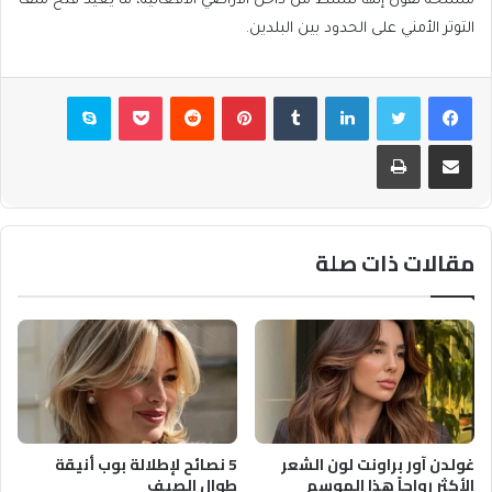
مسلحة تقول إنها تنشط من داخل الأراضي الأفغانية، ما يعيد فتح ملف
التوتر الأمني على الحدود بين البلدين.
فيسبوك
تويتر
لينكدإن
بينتيريست
بوكيت
سكايب
مشاركة عبر البريد
طباعة
مقالات ذات صلة
غولدن آور براونت لون الشعر
5 نصائح لإطلالة بوب أنيقة
الأكثر رواجاً هذا الموسم
طوال الصيف