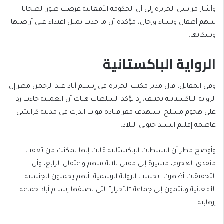
وأشار مراسل الجزيرة إلى أن الحكومة الأفغانية عرضت صورا لضحايا
بينهم أطفال ونساء ورجال، مؤكدة أن ما حدث يمثل اعتداء على أراضيها
وسكانها.
الرواية الباكستانية
وفي المقابل، قال مدير مكتب الجزيرة في إسلام آباد عبد الرحمن مطر إن
الرواية الباكستانية تختلف، إذ تؤكد السلطات هناك أن العملية جاءت ردا
على هجوم مسلح استهدف مقر قيادة قوات الدرك في مدينة كراتشي
عاصمة إقليم السند جنوبي البلاد.
وأوضح مطر أن السلطات الباكستانية قالت إنها تمكنت من تعقب
منفذي الهجوم، مشيرة إلى مقتل ثلاثة منهم واعتقال الرابع، وأن
التحقيقات أظهرت، بحسب الرواية الرسمية، أنهم يحملون الجنسية
الأفغانية وينتمون إلى جماعة “الأحرار” التي تصنفها إسلام آباد جماعة
إرهابية.