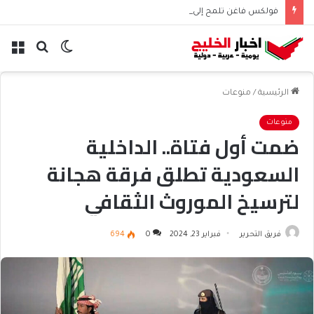
فولكس فاغن تلمح إلى تسريح 50 ألف موظف عالميًا
الوضع
بحث
الق
المظلم
عن
الرئيسية
/
منوعات
منوعات
ضمت أول فتاة.. الداخلية
السعودية تطلق فرقة هجانة
لترسيخ الموروث الثقافي
فريق التحرير
فبراير 23, 2024
0
694