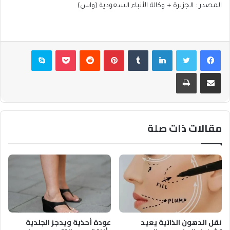
المصدر
:
الجزيرة
+
وكالة الأنباء السعودية (واس)
فيسبوك
تويتر
لينكدإن
بينتيريست
بوكيت
سكايب
مشاركة عبر البريد
طباعة
مقالات ذات صلة
نقل الدهون الذاتية يعيد
عودة أحذية ويدجز الجلدية