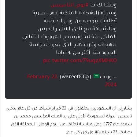
وتشارك ب
#يوم_التاسيس
وسرية (الهجانة الملكية ) هي سرية
أطلقت بتوجيه من وزير الداخلية
وبالشراكة مع نادي الابل والحرس
الملكي لتخليد وترسيخ الموروث الثقافي
للهجانة وتاريخهم الذي يعود لحراسة
الحدود منذ أكثر من ٩٠ عاما
pic.twitter.com/79uqzXMHKO
— وريف
(@wareefET)
February 22,
2024
يشار إلى أن السعوديين يحتفلون في 22 فبراير/شباط من كل عام بذكرى
تأسيس الدولة السعودية الأولى على يد الملك المؤسس محمد بن
سعود عام 1727، وهي مناسبة تختلف عن اليوم الوطني للمملكة الذي
يصادف 23 سبتمبر/أيلول من كل عام.