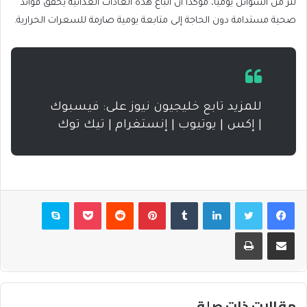
لتر من السوائل يوميا، مؤكدا أن اتباع هذه العادات الغذائية يحقق فوائد
صحية مستدامة دون الحاجة إلى متابعة يومية صارمة للسعرات الحرارية.
للمزيد تابع خليجيون نيوز على: فيسبوك
| إكس | يوتيوب | إنستغرام | تيك توك
فيسبوك
تويتر
لينكدإن
بينتيريست
بوكيت
سكايب
مشاركة عبر البريد
طباعة
مقالات ذات صلة