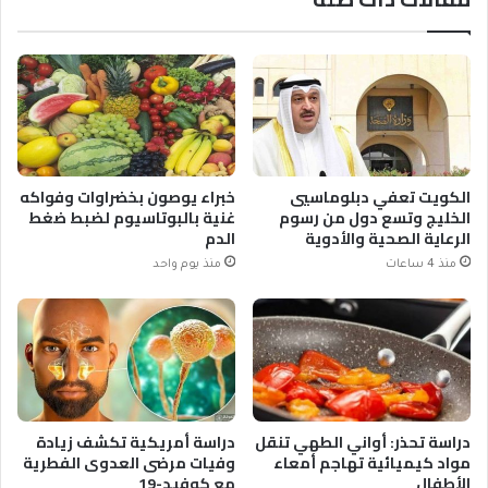
الكويت تعفي دبلوماسيي
خبراء يوصون بخضراوات وفواكه
الخليج وتسع دول من رسوم
غنية بالبوتاسيوم لضبط ضغط
الرعاية الصحية والأدوية
الدم
منذ 4 ساعات
منذ يوم واحد
دراسة تحذر: أواني الطهي تنقل
دراسة أمريكية تكشف زيادة
مواد كيميائية تهاجم أمعاء
وفيات مرضى العدوى الفطرية
الأطفال
مع كوفيد-19