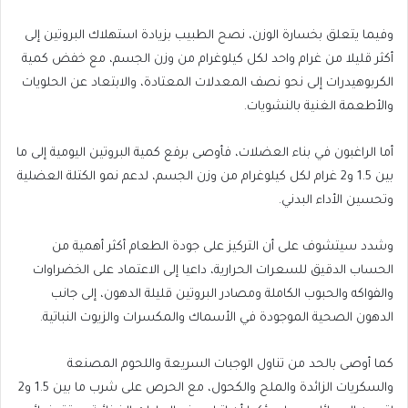
وفيما يتعلق بخسارة الوزن، نصح الطبيب بزيادة استهلاك البروتين إلى
أكثر قليلا من غرام واحد لكل كيلوغرام من وزن الجسم، مع خفض كمية
الكربوهيدرات إلى نحو نصف المعدلات المعتادة، والابتعاد عن الحلويات
والأطعمة الغنية بالنشويات.
أما الراغبون في بناء العضلات، فأوصى برفع كمية البروتين اليومية إلى ما
بين 1.5 و2 غرام لكل كيلوغرام من وزن الجسم، لدعم نمو الكتلة العضلية
وتحسين الأداء البدني.
وشدد سيتشوف على أن التركيز على جودة الطعام أكثر أهمية من
الحساب الدقيق للسعرات الحرارية، داعيا إلى الاعتماد على الخضراوات
والفواكه والحبوب الكاملة ومصادر البروتين قليلة الدهون، إلى جانب
الدهون الصحية الموجودة في الأسماك والمكسرات والزيوت النباتية.
كما أوصى بالحد من تناول الوجبات السريعة واللحوم المصنعة
والسكريات الزائدة والملح والكحول، مع الحرص على شرب ما بين 1.5 و2