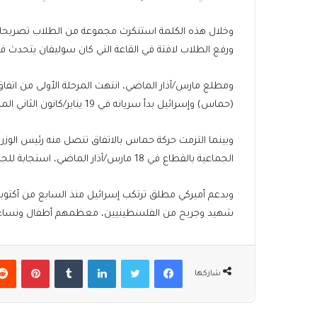
وخلال هذه الكلمة استنكرت مجموعة من الطلاب تصريحات س
ورفع الطلاب لافتة في القاعة التي كان سوليفان يتحدث فيها، كتب عليها “قتل 51 ألف
ومطلع مارس/آذار الماضي، انتهت المرحلة الأولى من اتفاق
(حماس) وإسرائيل بدأ سريانه في 19 يناير/كانون الثاني الماضي، بوساطة قطرية مصرية ودعم أميركي.
وبينما التزمت حركة حماس بالاتفاق تنصل منه رئيس الوزراء ا
الجماعية بالقطاع في 18 مارس/آذار الماضي، استجابة للجناح الأشد تطرفا في حكومته اليمينية، وفق إعلام عبري.
شهيد وجريح من الفلسطينيين، معظمهم أطفال ونساء، وما يزيد عل
فيسبوك
تويتر
لينكدإن
بينتير
شاركها