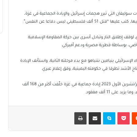
وليفان التي تبرر هجمات إسرائيل والإبادة الجماعية في غزة،
 فلسطيني ليس دفاعا عن النفس”.
 لوقف إطلاق النار وتبادل أسرى بين حركة المقاومة الإسلامية
لإسرائيلي بنيامين نتنياهو مع بدء مرحلته الثانية، واستأنف الإبادة
وبدعم أميركي مطلق ترتكب إسرائيل منذ السابع من أكتوبر/تشرين الأول 2023 إبادة جماعية في غزة خلّفت أكثر من 168 ألف
ى 11 ألف مفقود.
يست
بوكيت
سكايب
مشاركة عبر البريد
طباعة