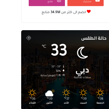
مشترك
متابع
انضم الى اكثر من
34.9M
متابع
حالة الطقس
33
℃
دبي
33º - 33º
50%
1.76 كيلومتر/ساعة
سماء صافية
℃
36
℃
39
℃
37
℃
39
℃
38
الجمعة
السبت
الأحد
الأثنين
الثلاثاء