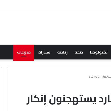
حالف البحري السعودي يعزز أمن الملاحة الإقليمية والدولية
تكنولوجيا
صحة
رياضة
سيارات
منوعات
ليفان إبادة غزة
رد يستهجنون إنكار