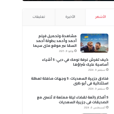
الأشهر
الأخيرة
تعليقات
مشاهدة وتحميل فيلم
أحمد وأحمد بطولة أحمد
السقا عبر موقع ماي سيما
MyCima (وي سيما WeCima)
يوليو 8, 2025
كيف تفرش غرفة نومك في دبي: 5 أشياء
أساسية عليك شراؤها
سبتمبر 9, 2024
فنادق جزيرة السعديات: 5 وجهات مذهلة لعطلة
استثنائية في أبو ظبي
سبتمبر 9, 2024
5 أفكار رائعة لقضاء ليلة ممتعة لا تُنسى مع
الصديقات في جزيرة السعديات
أغسطس 6, 2024