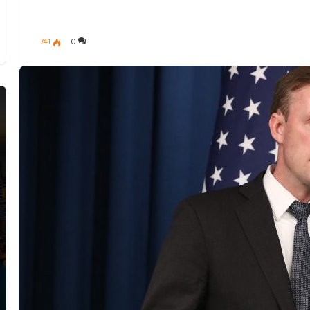
741
0