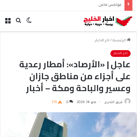
فولكس فاغن تلمح إلى تسريح 50 ألف موظف عالميًا
الوضع
بحث
الق
المظلم
عن
الرئيسية
/
اخر الاخبار
اخر الاخبار
عاجل | «الأرصاد»: أمطار رعدية
على أجزاء من مناطق جازان
وعسير والباحة ومكة – أخبار
السعودية
فريق التحرير
مايو 14, 2026
0
576