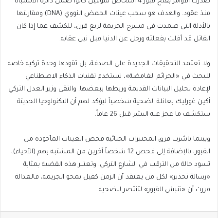
صدرت الأوامر بفتح قبور 4 أشخاص متوفين كانوا ضمن دائرة الاشتباه
منذ عقود. والهدف هو سحب عينات الحمض النووي (DNA) ومقارنتها
بالأدلة التي صمدت في مسرح الجريمة لربع قرن، للكشف عما إذا كان
القاتل قد أفلت بفعلته ورحل عن الدنيا قبل نيل عقابه.
ولا تعتمد التحقيقات الجديدة على الصدفة، بل تقودها وحدة تركية خاصة
للبحث في «الجرائم الغامضة»، تستخدم تقنيات الذكاء الاصطناعي
لإعادة تحليل البيانات القديمة وربطها ببعضها. والتقى وزير العدل التركي
أكين غورليك بعائلة الضحية شخصياً ليؤكد لهم أن التكنولوجيا الحديثة
ستكشف ما عجز عنه البشر قبل 26 عاماً.
وبينما باشرت فرق المختبرات الجنائية فحص العينات المأخوذة من
القبور، بالإضافة إلى فحص 12 شخصاً آخرين من المشتبه بهم (الأحياء)،
تسود حالة من الترقب في الشارع التركي. وتعتبر هذه القضية بمثابة
«رسالة تحذير» لكل من يعتقد أن الزمن كفيل بمحو الجريمة، فالعدالة
قررت أن «تنبش القبور» لتنتصر للضحية.