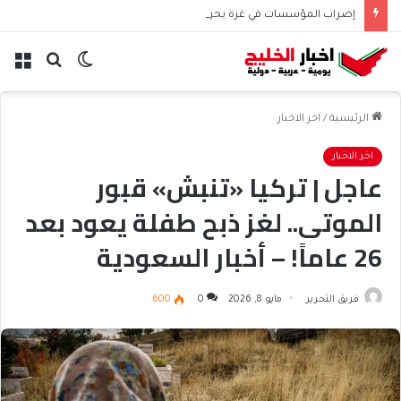
إضراب المؤسسات في غزة يحرم 45 ألف موظف من الرواتب
الوضع
بحث
الق
المظلم
عن
الرئيسية
/
اخر الاخبار
اخر الاخبار
عاجل | تركيا «تنبش» قبور
الموتى.. لغز ذبح طفلة يعود بعد
26 عاماً! – أخبار السعودية
فريق التحرير
مايو 8, 2026
0
600