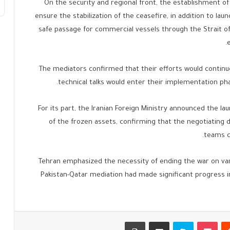
On the security and regional front, the establishment 
ensure the stabilization of the ceasefire, in addition to la
safe passage for commercial vessels through the Strait of H
The mediators confirmed that their efforts would continue
technical talks would enter their implementation pha
For its part, the Iranian Foreign Ministry announced the la
of the frozen assets, confirming that the negotiating 
teams co
Tehran emphasized the necessity of ending the war on vari
Pakistan-Qatar mediation had made significant progress in
يست
بوكيت
سكايب
مشاركة عبر البريد
طباعة