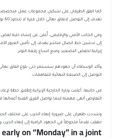
كما اتفق الطرفان على تشكيل مجموعات عمل متخصصة تُعن
تهدف إلى التوصل لاتفاق نهائي خلال فترة لا تتجاوز 60 يوماً.
وفي الجانب الأمني والإقليمي، أُعلن عن إنشاء خلية لف
إلى تدشين خط اتصال مباشر يهدف إلى تأمين العبور الآمن
إيرانية لخفض التصعيد ومنع اتساع رقعة التوتر.
وأكد الوسطاء أن جهودهم ستستمر حتى بلوغ اتفاق نهائي،
التوصل إلى الصيغة النهائية للتفاهمات.
من جانبها، أعلنت وزارة الخارجية الإيرانية إطلاق خطة لإع
التفاوض أنهى مهمته فيما تواصل الفرق الفنية أعمالها لا
وشددت طهران على ضرورة إنهاء الحرب على مختلف الجبهات
حققت تقدماً ملحوظاً في الجهود الرامية إلى إنهاء الحرب
early on “Monday” in a joint