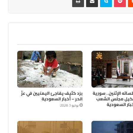
ساته الإثنين.. سورية
برَد كثيف يفاجئ اليمنيين في عزّ
يل مجلس الشعب
الحر – أخبار السعودية
خبار السعودية
يوليو 1, 2026