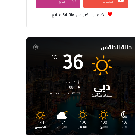
مشترك
متابع
انضم الى اكثر من
34.9M
متابع
حالة الطقس
36
℃
دبي
37º - 35º
58%
7.01 كيلومتر/ساعة
سماء صافية
℃
41
℃
37
℃
36
℃
38
℃
37
الأحد
الأثنين
الثلاثاء
الأربعاء
الخميس