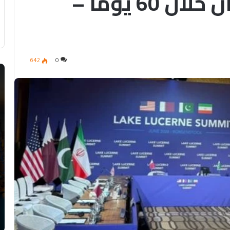
بين واشنطن وطهران خلال 60 يوماً –
642
0