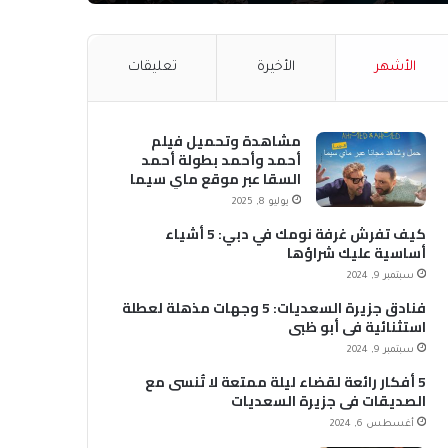
الأشهر
الأخيرة
تعليقات
مشاهدة وتحميل فيلم
أحمد وأحمد بطولة أحمد
السقا عبر موقع ماي سيما
MyCima (وي سيما WeCima)
يوليو 8, 2025
كيف تفرش غرفة نومك في دبي: 5 أشياء
أساسية عليك شراؤها
سبتمبر 9, 2024
فنادق جزيرة السعديات: 5 وجهات مذهلة لعطلة
استثنائية في أبو ظبي
سبتمبر 9, 2024
5 أفكار رائعة لقضاء ليلة ممتعة لا تُنسى مع
الصديقات في جزيرة السعديات
أغسطس 6, 2024