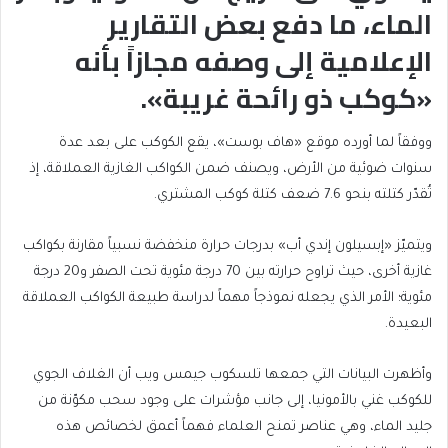
الماء، ما دفع بعض التقارير
الإعلامية إلى وصفه مجازاً بأنه
«كوكب ذو رائحة غريبة».
ووفقاً لما أورده موقع «هاف بوست»، يقع الكوكب على بعد عدة
سنوات ضوئية من الأرض، ويصنف ضمن الكواكب الغازية العملاقة، إذ
تُقدّر كتلته بنحو 7.6 ضعف كتلة كوكب المشتري.
ويتميّز «إبسيلون إندي أب» بدرجات حرارة منخفضة نسبياً مقارنة بكواكب
غازية أخرى، حيث تراوح حرارته بين 70 درجة مئوية تحت الصفر و20 درجة
مئوية؛ الأمر الذي يجعله نموذجاً مهماً لدراسة طبيعة الكواكب العملاقة
البعيدة.
وأظهرت البيانات التي جمعها تلسكوب جيمس ويب أن الغلاف الجوي
للكوكب غني بالأمونيا، إلى جانب مؤشرات على وجود سحب مكوّنة من
جليد الماء، وهي عناصر تمنح العلماء فهماً أعمق لخصائص هذه