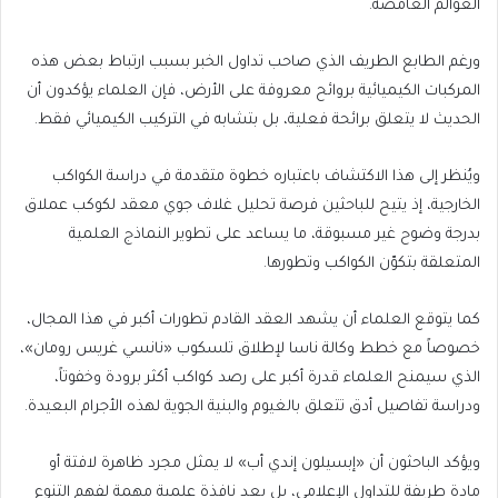
العوالم الغامضة.
ورغم الطابع الطريف الذي صاحب تداول الخبر بسبب ارتباط بعض هذه
المركبات الكيميائية بروائح معروفة على الأرض، فإن العلماء يؤكدون أن
الحديث لا يتعلق برائحة فعلية، بل بتشابه في التركيب الكيميائي فقط.
ويُنظر إلى هذا الاكتشاف باعتباره خطوة متقدمة في دراسة الكواكب
الخارجية، إذ يتيح للباحثين فرصة تحليل غلاف جوي معقد لكوكب عملاق
بدرجة وضوح غير مسبوقة، ما يساعد على تطوير النماذج العلمية
المتعلقة بتكوّن الكواكب وتطورها.
كما يتوقع العلماء أن يشهد العقد القادم تطورات أكبر في هذا المجال،
خصوصاً مع خطط وكالة ناسا لإطلاق تلسكوب «نانسي غريس رومان»،
الذي سيمنح العلماء قدرة أكبر على رصد كواكب أكثر برودة وخفوتاً،
ودراسة تفاصيل أدق تتعلق بالغيوم والبنية الجوية لهذه الأجرام البعيدة.
ويؤكد الباحثون أن «إبسيلون إندي أب» لا يمثل مجرد ظاهرة لافتة أو
مادة طريفة للتداول الإعلامي، بل يعد نافذة علمية مهمة لفهم التنوع