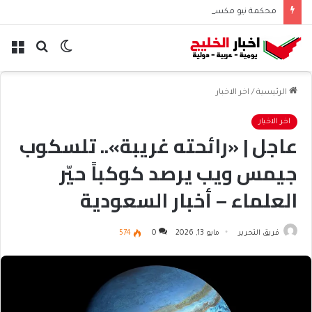
محكمة نيو مكسيكو تغرم ميتا نصف مليار دولار بسبب الأطفال
الوضع
بحث
الق
المظلم
عن
الرئيسية
/
اخر الاخبار
اخر الاخبار
عاجل | «رائحته غريبة».. تلسكوب
جيمس ويب يرصد كوكباً حيّر
العلماء – أخبار السعودية
فريق التحرير
مايو 13, 2026
0
574