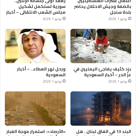
اعتقال عشرات الفلسطينيين
يعقد أولى جلساته الإثنين..
بالضفة وجيش الاحتلال يحاصر
سورية تستكمل تشكيل
بلدة سنجل
مجلس الشعب الانتقالي – أخبار
السعودية
يوليو 1, 2026
يوليو 1, 2026
برَد كثيف يفاجئ اليمنيين في
ورحل نهر العطاء.. – أخبار
عزّ الحر – أخبار السعودية
السعودية
يوليو 1, 2026
يوليو 1, 2026
البند 13 في اتفاق لبنان.. هل
«الأرصاد»: استمرار موجة الغبار