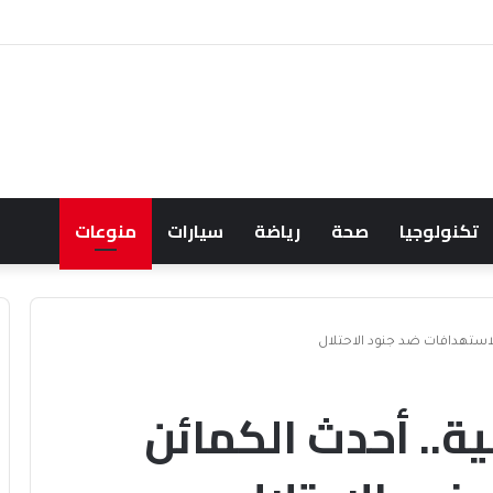
ك يودي بحياة نظيرة الحارثي وبورجا
تكنولوجيا
صحة
رياضة
سيارات
منوعات
الاستهدافات ضد جنود الاحتلال
ية.. أحدث الكمائن