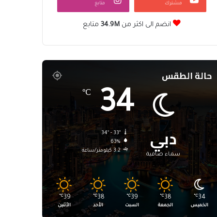
مشترك
متابع
انضم الى اكثر من
34.9M
متابع
حالة الطقس
34
℃
دبي
34º - 33º
63%
3.2 كيلومتر/ساعة
سماء صافية
℃
39
℃
38
℃
39
℃
38
℃
34
الخميس
الجمعة
السبت
الأحد
الأثنين