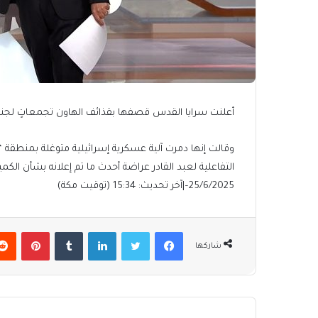
أعلنت سرايا القدس قصفها بقذائف الهاون تجمعاتٍ لجنو
وقالت إنها دمرت آلية عسكرية إسرائيلية متوغلة بمنطقة “
التفاعلية لعبد القادر عراضة أحدث ما تم إعلانه بشأن ال
25/6/2025
–
|
آخر تحديث:
15:34 (توقيت مكة)
فيسبوك
تويتر
لينكدإن
بينتير
شاركها