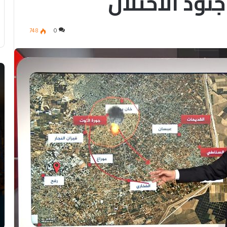
نود الاحتلال
748
0