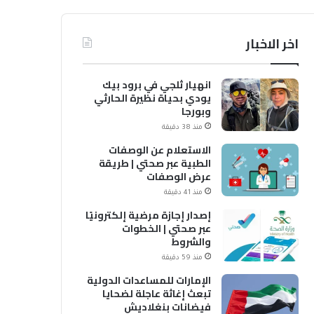
اخر الاخبار
انهيار ثلجي في برود بيك
يودي بحياة نظيرة الحارثي
وبورجا
منذ 38 دقيقة
الاستعلام عن الوصفات
الطبية عبر صحتي | طريقة
عرض الوصفات
منذ 41 دقيقة
إصدار إجازة مرضية إلكترونيًا
عبر صحتي | الخطوات
والشروط
منذ 59 دقيقة
الإمارات للمساعدات الدولية
تبعث إغاثة عاجلة لضحايا
فيضانات بنغلاديش