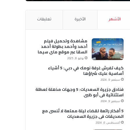
الأشهر
الأخيرة
تعليقات
مشاهدة وتحميل فيلم
أحمد وأحمد بطولة أحمد
السقا عبر موقع ماي سيما
MyCima (وي سيما WeCima)
يوليو 8, 2025
كيف تفرش غرفة نومك في دبي: 5 أشياء
أساسية عليك شراؤها
سبتمبر 9, 2024
فنادق جزيرة السعديات: 5 وجهات مذهلة لعطلة
استثنائية في أبو ظبي
سبتمبر 9, 2024
5 أفكار رائعة لقضاء ليلة ممتعة لا تُنسى مع
الصديقات في جزيرة السعديات
أغسطس 6, 2024