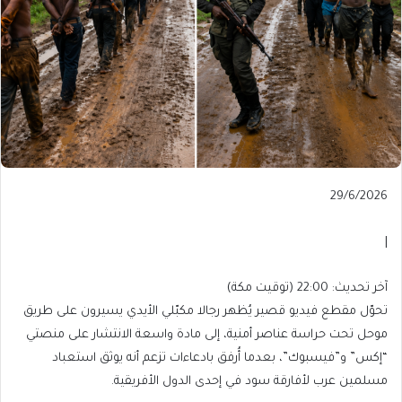
Published
29/6/2026
On
29/6/2026
|
آخر
آخر تحديث: 22:00 (توقيت مكة)
تحديث:
تحوّل مقطع فيديو قصير يُظهر رجالا مكبّلي الأيدي يسيرون على طريق
22:00
موحل تحت حراسة عناصر أمنية، إلى مادة واسعة الانتشار على منصتي
(توقيت
“إكس” و”فيسبوك”، بعدما أُرفق بادعاءات تزعم أنه يوثق استعباد
مكة)
مسلمين عرب لأفارقة سود في إحدى الدول الأفريقية.