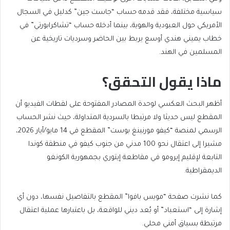
سياسية مختلفة، فقد قدمه حساب “جاست جين” كدليل في السجال
الأمريكي حول العبودية والهوية، بينما أدخله حساب “تشاكرابورتي” في
خطاب يميني هندي أوسع يربط بين الحاضر وسرديات تاريخية عن
المسلمين في الهند.
ماذا يقول التحقق؟
أظهر البحث العكسي لوحدة المصادر المفتوحة على لقطات الفيديو أن
المقطع ليس حديثا ولا مرتبطا بالسردية المتداولة، حيث نشر الحساب
الرسمي لمنصة “كيفو مورنينغ بوست” المقطع في 14 مايو/أيار 2026،
مشيرا إلى اعتقال نحو 100 مدني من جنوب كيفو في منطقة كوندا
التابعة لإقليم إيرومو في مقاطعة إيتوري بجمهورية الكونغو
الديمقراطية.
كما نشرت صفحة “مويس بافوا” المقطع بالتفاصيل نفسها، دون أي
إشارة إلى “استعباد” أو بُعد ديني للواقعة، بل باعتبارها عملية اعتقال
مرتبطة بسياق أمني محلي.