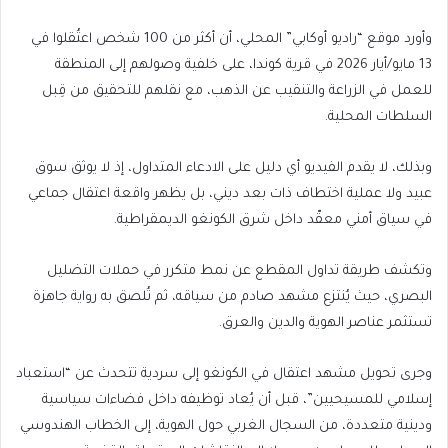
وأورد موقع “راديو أوكابي” المحلي، أن أكثر من 100 شخص اعتُقلوا في
13 مايو/أيار 2026 في قرية كوندا، على خلفية وصولهم إلى المنطقة
للعمل في الزراعة والتنقيب عن الذهب، مع نقلهم للتحقيق من قِبل
السلطات المحلية.
وبذلك، لا يقدم الفيديو أي دليل على الادعاء المتداول، إذ لا يوثق سوق
عبيد ولا عملية اختطاف ذات بعد ديني، بل يظهر واقعة اعتقال جماعي
في سياق أمني معقّد داخل شرق الكونغو الديمقراطية.
وتكشف طريقة تداول المقطع عن نمط متكرر في حملات التضليل
البصري، حيث يُنتزع مشهد صادم من سياقه، ثم تُلصق به رواية جاهزة
تستثمر عناصر الهوية والدين والعرق.
وجرى تحويل مشهد اعتقال في الكونغو إلى سردية تتحدث عن “استعباد
إسلامي للمسيحيين”، قبل أن يُعاد توظيفه داخل فضاءات سياسية
ودينية متعددة، من السجال الغربي حول الهوية، إلى الخطاب الهندوسي