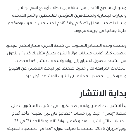
وسرعان ما خرج الفيديو من سياقه إلى خطاب أوسع اتهم الإعلام
والتيارات اليسارية والمتظاهرين المؤيدين لفلسطين والأمم المتحدة
والبابا بالصمت، مقابل تضخيم رواية تقدم المسلمين والعرب بوصفهم
طرفا جماعيا في جريمة مزعومة.
وتتبعت وحدة المصادر المفتوحة في شبكة الجزيرة مسار انتشار الفيديو،
ورصدت كيف أعادت حسابات مؤثرة نشره بصيغ متقاربة، قبل أن يتحول
من مشهد مجهول السياق إلى رواية واسعة الانتشار. كما فحصت
الادعاءات المرافقة له، واختبرت صحتها عبر البحث العكسي عن الفيديو
والعودة إلى المصادر المحلية التي نشرت المشاهد لأول مرة.
بداية الانتشار
بدأ انتشار الادعاء عبر رواية موحدة تكررت في عشرات المنشورات على
منصة “إكس”، حيث يبرز حساب “معجبو كارولاين ليفيت” كأحد أقدم
الحسابات التي نشرت الفيديو ضمن رواية “العبودية الحديثة” في 23
يونيو/حزيران 2026، مستخدما صياغة تقول: “هذا هو الاستعباد الحديث: