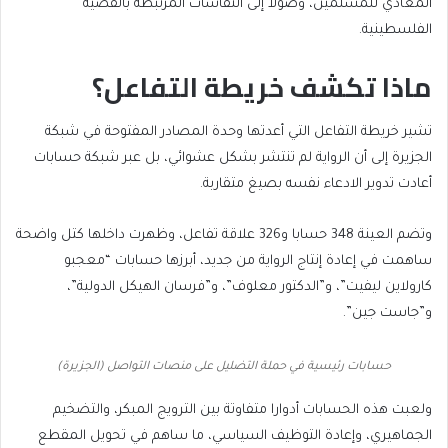
المعادي للمسلمين، وصولا إلى النقاشات المرتبطة بالقضية
الفلسطينية.
ماذا تكشف خريطة التفاعل؟
تشير خريطة التفاعل التي أعدتها وحدة المصادر المفتوحة في شبكة
الجزيرة إلى أن الرواية لم تنتشر بشكل عشوائي، بل عبر شبكة حسابات
أعادت تدوير الادعاء نفسه بصيغ متقاربة.
وتضم العينة 348 حسابا و326 علاقة تفاعل، وظهرت داخلها كتل واضحة
ساهمت في إعادة إنتاج الرواية من جديد، أبرزها حسابات “معجبو
كارولاين ليفيت”، و”الدكتور معلوف”، و”فرسان الهيكل الدولية”،
و”جاست جين”.
حسابات رئيسية في حملة التضليل على منصات التواصل (الجزيرة)
ولعبت هذه الحسابات أدوارا متفاوتة بين الترويج المبكر، والتضخيم
الجماهيري، وإعادة التوظيف السياسي، ما ساهم في تحويل المقطع