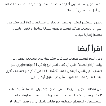
المسلمون يستعبدون أفارقة سودا مسيحيين”، مرفقا بطلب لـ”الصلاة
من أجل مسيحيي أفريقيا”.
وحقق المنشور انتشارا واسعا، إذ تجاوزت مشاهداته 922 ألف مشاهدة،
رغم أن الحساب يعرّف نفسه بوصفه حسابا ساخرا أو ناقدا، وليس
مصدرا إخباريا ميدانيا.
اقرأ أيضا
end
list
وفي اليوم نفسه، ظهرت صياغات مشابهة لدى حسابات أصغر، من
of
of
بينها “رادار الغباء”، قبل أن يُعاد نشر الرواية في 24 يونيو/حزيران عبر
list
2
حساب “فيرينتس كيليمن المستكشف العالمي”، ثم عبر حسابات أخرى
items
تبنت العبارة نفسها تقريبا، مثل “بيشنوي أوغارساين”.
لكن نقطة التحول الأبرز جاءت في 25 يونيو/حزيران، عندما نشر حساب
“الدكتور معلوف” – المعروف بنشره روايات يمينية متطرفة تجاه
المسلمين – المقطع بصياغة أكثر قابلية للتداول، جاء فيها: “لماذا لا