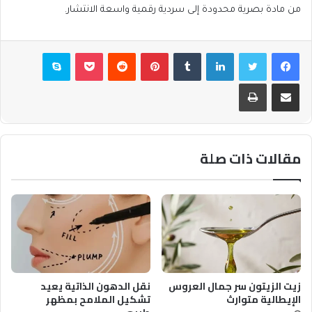
من مادة بصرية محدودة إلى سردية رقمية واسعة الانتشار.
فيسبوك
تويتر
لينكدإن
بينتيريست
بوكيت
سكايب
مشاركة عبر البريد
طباعة
مقالات ذات صلة
زيت الزيتون سر جمال العروس
نقل الدهون الذاتية يعيد
الإيطالية متوارث
تشكيل الملامح بمظهر