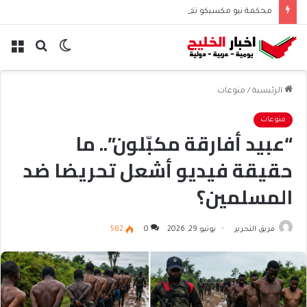
محكمة نيو مكسيكو تغرم ميتا نصف مليار دولار بسبب الأطفال
الوضع
بحث
الق
المظلم
عن
الرئيسية
/
منوعات
منوعات
“عبيد أفارقة مكبّلون”.. ما
حقيقة فيديو أشعل تحريضا ضد
المسلمين؟
فريق التحرير
يونيو 29, 2026
0
582