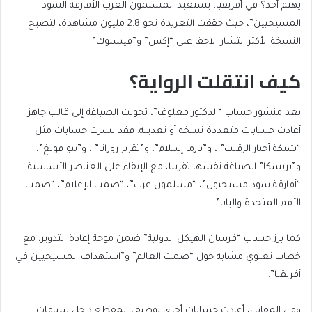
يهتم أحد؟ في أفريقيا، يستعبد المسلمون العرب الأفارقة السود
المسيحيين”، حيث حققت التغريدة نحو 2.8 مليون مشاهدة، لتصبح
النسخة الأكثر انتشارا لاحقا على “إكس” و”فيسبوك”.
كيف انتقلت الرواية؟
بعد منشور حساب “الدكتور معلوف”، تحولت الصياغة إلى قالب جاهز
أعادت حسابات متعددة نسخه أو تعديله. فقد نشرت حسابات مثل
“شبكة أخبار الرقيب” ، و”بازما إسلام”، و”تقرير روزانا” ، و”بيو فونغ”،
و”بريسكا” الصياغة نفسها تقريبا، مع الإبقاء على العناصر الأساسية:
“أفارقة سود مسيحيون”، “مسلمون عرب”، “صمت الإعلام”، “صمت
الأمم المتحدة والبابا”.
كما برز حساب “فرسان الهيكل الدولية” ضمن موجة إعادة التدوير، مع
خطاب تعبوي مشابه حول “صمت العالم” و”استهداف المسيحيين في
أفريقيا”.
وفي المقابل، أعادت حسابات أخرى توظيف المقطع داخل سياقات