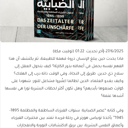
27/6/2025
–
|
آخر تحديث:
01:22 (توقيت مكة)
ماذا يحدث حين يبلغ الإنسان ذروة فهمه للطبيعة، ثم يكتشف أن هذا
الفهم نفسه يحمل في أعماقه بذور الكارثة؟ كيف يتحول العقل إلى
سلاح ذي حدين: طريق إلى النجاة، وفي الوقت ذاته درب إلى الهلاك؟
وكيف يغدو العلماء -الذين لطالما اعتُبروا مشاعل للنور- شهودا على
كوارث صنعوها بأيديهم؟ وهل تكون أكثر لحظات البشرية نورا هي نفسها
أشدها عتمة؟
وفي كتابه “عصر الضبابية: سنوات الفيزياء الساطعة والمظلمة 1895-
1945” يأخذنا توبياس هورتر في رحلة فريدة تمتد بين مختبرات الفيزياء
وأعماق النفس البشرية، بين بريق الاكتشافات النووية والانفجارات