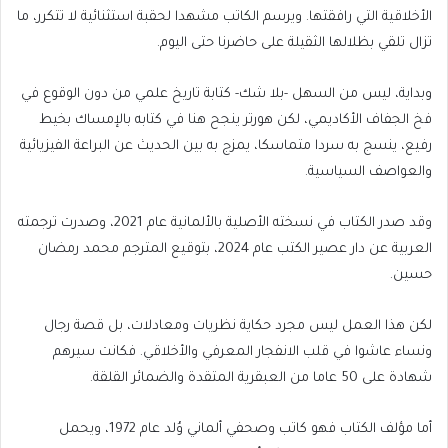
الأخلاقية التي رافقتها. ويرسم الكاتب مشهدا لحقبة استثنائية لا تتكرر، ما
تزال تلقي بظلالها الثقيلة على حاضرنا حتى اليوم.
وبداية، ليس من السهل -بلا شك- كتابة تاريخ علمي من دون الوقوع في
فخ الجفاف الأكاديمي، لكن هورتر ينجح هنا في كتابه بالإمساك بخيط
رفيع، ينسج به سردا متماسكا، يمزج به بين الحديث عن البراعة الفيزيائية
والعواصف السياسية.
وقد صدر الكتاب في نسخته الأصلية بالألمانية عام 2021، وصدرت ترجمته
العربية عن دار عصير الكتب عام 2024، بتوقيع المترجم محمد رمضان
حسين.
لكن هذا العمل ليس مجرد حكاية نظريات ومعادلات، بل قصة رجال
ونساء عاشوا في قلب الانفجار المعرفي والأخلاقي. فكانت سيرهم
شهادة على 50 عاما من العبقرية المتقدة والضمائر القلقة.
أما مؤلف الكتاب فهو كاتب وصحفي ألماني وُلد عام 1972، ويحمل