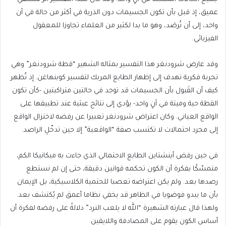
عميق، إذ قبل بأن تكون الجسيمات دون الذرية في أكثر من حالة في آن
واحد، إلى أن تُرصَد، وهو ما بدا لكثير من العلماء تجاوزا للمعقول
الفيزيائي.
وقد عارض شرودنغر هذا التفسير بمثاله الشهير “قطة شرودنغر” وهي
تجربة فكرية تهدف إلى إظهار الطابع المربك لتفسير كوبنهاغن. إذ تُظهر
كيف أن القَبول بأن الجسيمات قد توجد في حالتين متراكبتين -كأن تكون
القطة حية وميتة في آنٍ واحد- يؤدي إلى نتائج عبثية عند تطبيقها على
الواقع العياني. وكان اعتراض شرودنغر تعبيرا عن رفضه لاختزال الواقع
إلى مجرد احتمالات لا تكتسب صفة “الواقعية” إلا حين تدخّلِ الراصد.
في حين رفض أينشتاين الطابع الاحتمالي الذي جاءت به ميكانيكا الكم،
متمسّكًا بفكرة أن الكون تحكمه قوانين دقيقة، حتى إن لم نستطع
رصدها بعد. ولم يكن اعتراضه تعصبا للحتمية الكلاسيكية، بل الإيمان
بأن ما يبدو فوضويا في الظاهر قد يخفي نظاما أعمق لم يُكتشف بعد.
ولهذا قال عبارته الشهيرة “الله لا يلعب النرد” دلالةً على رفضه لفكرة أن
أساس الكون يقوم على المصادفة واللايقين.