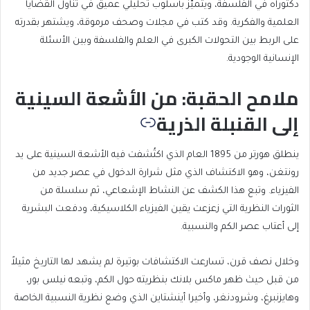
دكتوراه في الفلسفة، ويتميّز بأسلوب تحليلي عميق في تناول القضايا
العلمية والفكرية. وقد كتب في مجلات وصحف مرموقة، ويشتهر بقدرته
على الربط بين التحولات الكبرى في العلم والفلسفة وبين الأسئلة
الإنسانية الوجودية.
ملامح الحقبة: من الأشعة السينية
إلى القنبلة الذرية
ينطلق هورتر من 1895 العام الذي اكتُشفت فيه الأشعة السينية على يد
رونتغن، وهو الاكتشاف الذي مثل شرارة الدخول في عصر جديد من
الفيزياء. وتبع هذا الكشف عن النشاط الإشعاعي، ثم سلسلة من
الثورات النظرية التي زعزعت يقين الفيزياء الكلاسيكية، ودفعت البشرية
إلى أعتاب عصر الكم والنسبية.
وخلال نصف قرن، تسارعت الاكتشافات بوتيرة لم يشهد لها التاريخ مثيلاً
من قبل حيث ظهر ماكس بلانك بنظريته حول الكم، وتبعه نيلس بور،
وهايزنبرغ، وشرودنغر، وأخيرا أينشتاين الذي وضع نظرية النسبية الخاصة