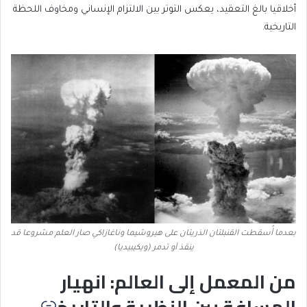
أخلاقيا بالغ التعقيد، يعكس التوتر بين الالتزام الإنساني ومخاوف اللحظة
التاريخية.
بعدما أُسقطت القنبلتان الذريتان على هيروشيما وناغازاكي صار العلم مشروعا قد
ينقذ أو تدمر (ويكيبيديا)
من المعمل إلى العالم: انهيار
المسافة بين النظرية والتاريخ