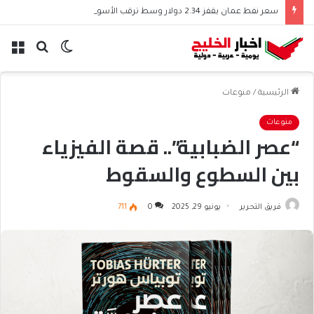
سعر نفط عمان يقفز 2.34 دولار وسط ترقب الأسواق
الوضع
بحث
الق
المظلم
عن
الرئيسية
/
منوعات
منوعات
“عصر الضبابية”.. قصة الفيزياء
بين السطوع والسقوط
فريق التحرير
يونيو 29, 2025
0
711