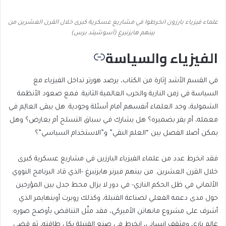
علماء فيزياء بارزون انخرطوا في مشاريع عسكرية كبرى خلال القرن العشرين من
بينهم هايزنبرغ (أسوشيتد برس)
الفيزياء والسياسة
في القسم الأشد إثارة من الكتاب، يرصد هورتر تداخل الفيزياء مع
السياسة في زمن النازية والحرب العالمية الثانية. فمع صعود الأنظمة
الشمولية، وجد العلماء أنفسهم أمام أسئلة وجودية: هل يبقى العالِم في
معمله، أم يفر بضميره؟ هل يشارك في سباق التسلح أم يعارض؟ وهل
يمكن أصلا الفصل بين “العلم النقي” و”الاستخدام السياسي”؟
فقد انخرط عدد من علماء الفيزياء البارزين في مشاريع عسكرية كبرى
خلال القرن العشرين. من بينهم فيرنر هايزنبرغ -الذي قاد البرنامج النووي
الألماني في ظل الحكم النازي- في دور لا يزال محط جدل بين المؤرخين
حول مدى دعمه الفعلي لصناعة القنبلة، وكذلك روبرت أوبنهايمر الذي
أشرف على مشروع مانهاتن الأميركي، فقد مثّل التناقض بأوضح صوره:
عالِم بارع، ومثقف إنساني، انخرط في صنع القنبلة بكل طاقته، ثم قضى