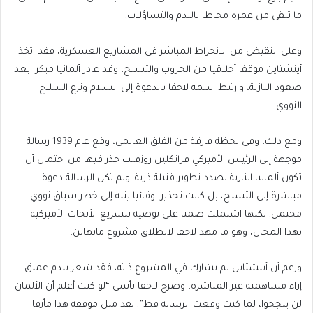
ما تبقى من عمره محاطا بالندم والتساؤلات.
وعلى النقيض من الانخراط المباشر في المشاريع العسكرية، فقد اتخذ
أينشتاين موقفا أخلاقيا من الحروب والتسلح، وقد غادر ألمانيا مبكرا بعد
صعود النازية، وارتبط اسمه لاحقا بالدعوة إلى السلام ونزع السلاح
النووي.
ومع ذلك، وفي لحظة فارقة من القلق العالمي، وقع عام 1939 رسالة
موجهة إلى الرئيس الأميركي فرانكلين روزفلت حذر فيها من احتمال أن
تكون ألمانيا النازية بصدد تطوير قنبلة ذرية. ولم تكن الرسالة دعوة
مباشرة إلى التسلح، بل كانت تحذيرا وقائيا ينبه إلى خطر سباق نووي
محتمل. لكنها اشتملت ضمنا على توصية بتسريع الأبحاث الأميركية
بهذا المجال، وهو ما مهد لاحقا لانطلاق مشروع مانهاتن.
ورغم أن أينشتاين لم يشارك في المشروع ذاته، فقد شعر بندم عميق
إزاء مساهمته غير المباشرة، وصرح لاحقا بأسى “لو كنت أعلم أن الألمان
لن ينجحوا، لما كنت وقعت الرسالة قط”. لقد مثل موقفه هذا مأزقا