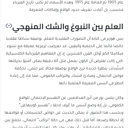
عام 1905 ثم العامة عام 1915. وهذه الأسماء لم تكتب تاريخ الفيزياء
فحسب، بل أعادت تعريف حدود الواقع وإمكانات المعرفة.
العلم بين النبوغ والشك المنهجي
يبين هورتر في كتابه أن التصورات التقليدية للعلم، بوصفه نشاطا عقلانيا
خالصا قائما على الحتمية واليقين، قد تعرضت لزعزعة عميقة مع نشوء
ميكانيكا الكم أوائل القرن العشرين. إذ إن المفاهيم الفيزيائية الكلاسيكية
-التي كانت تفترض أن الكون يعمل مثل آلة دقيقة يمكن التنبؤ بحركتها-
استُبدلت بنظرة جديدة ترى الواقع بوصفه مجالا غير حتمي، تحكمه
قوانين الاحتمال، ومبادئ الشك، والتراكب الكمومي، مما قاد إلى إعادة
النظر في أسس المعرفة العلمية ذاتها.
وكان نيلس بور من أبرز المدافعين عن التفسير الاحتمالي للواقع
الكمومي، بل إنه وضع أسس ما عُرف لاحقا بـ”تفسير كوبنهاغن”.
وبحسب هذا التصور، لا يمكن الحديث عن خواص الجسيمات أو مواقعها
إلا لحظة رصدها، أما قبل ذلك فهي في حالة “تراكب” احتمالي، تجمع بين
جميع الحالات الممكنة في آنٍ واحد. وقد كان لهذا التفسير أثر فلسفي