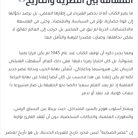
ما يميز الكتاب أنه لا يحصر الفيزياء في إطارها العلمي، بل يرصد تحوّلها
إلى قوة حضارية، تؤثر في السياسة، والاقتصاد، وحتى في الفلسفة.
فالاكتشافات الذرية لم تبق في المختبر، بل خرجت إلى العالم حقائق لا
يمكن تجاهلها، وصارت مصدرا للرهبة والتأمل معا.
ومما يجدر ذكره أن توقف الكتاب عند عام 1945 لم يكن قرارا زمنيا
عشوائيا، بل كان اختيارا رمزيا دقيقا. ففي ذلك العام، أُسقطت القنبلتان
الذريتان على هيروشيما وناغازاكي، لتُعلَن نهاية الحرب وبداية عصر جديد.
لكنه لم يكن إعلانا عن هذا فحسب بل كان أيضا إعلانا عن نهاية البراءة
العلمية إذ لم يعد العلم سعيا خالصا نحو الحقيقة بل صار مشروعا ذا
تبعات كونية، قد تنقذ أو تدمر.
ويمتاز أسلوب هورتر بالسرد المتداخل، حيث يربط بين السياق الزمني،
والتطورات العلمية، والحكايات الشخصية، دون أن يُفقد القارئ توازنه.
إن “عصر الضبابية” ليس مجرد تاريخ للفيزياء الحديثة، بل هو تأريخ لعصر