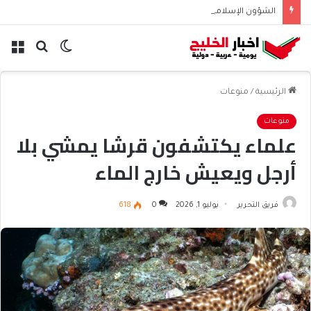
الشؤون الإسلامية تطلق حسابها الرسمي على تيك توك للمحتوى الديني
الوضع
بحث
الق
المظلم
عن
الرئيسية
/
منوعات
منوعات
علماء يكتشفون قرشا يمشي بلا
أرجل ويعيش خارج الماء
فريق التحرير
يوليو 1, 2026
0
618