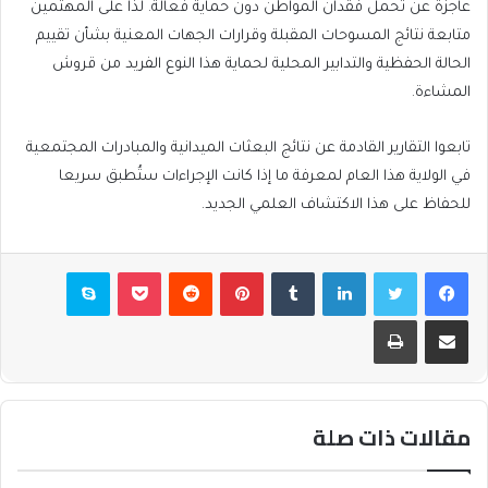
عاجزة عن تحمل فقدان المواطن دون حماية فعالة. لذا على المهتمين
متابعة نتائج المسوحات المقبلة وقرارات الجهات المعنية بشأن تقييم
الحالة الحفظية والتدابير المحلية لحماية هذا النوع الفريد من قروش
المشاءة.
تابعوا التقارير القادمة عن نتائج البعثات الميدانية والمبادرات المجتمعية
في الولاية هذا العام لمعرفة ما إذا كانت الإجراءات ستُطبق سريعا
للحفاظ على هذا الاكتشاف العلمي الجديد.
فيسبوك
تويتر
لينكدإن
بينتيريست
بوكيت
سكايب
مشاركة عبر البريد
طباعة
مقالات ذات صلة