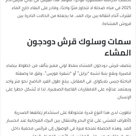
بحسب الدراسة المنشورة مؤخرا، شوهد هذا القرش في ليالي مارس/آذار
2025 في مياه ضحلة لا تتجاوز مترًا واحدًا، وقادر على البقاء خارج الماء
لفترات أثناء انتقاله بين برك المد، ما يجعله من الحالات النادرة بين
قروش المشاءة.
سمات وسلوك قرش دودجون
المشاء
يتصف قرش دودجون المشاء بنمط لوني مميز يتألف من خطوط بيضاء
قصيرة وبقع بنية تشبه “برايل” أو “شفرة مورس”، وفق ما وصفته
الباحثة جيس بلايكواي. في المقابل، يبلغ طول الفرد الناضج نحو متر واحد
ويعتمد غذاؤه على اللافقاريات القاعية الصغيرة، لذا لا يُشكل خطرا على
الإنسان.
تطورت لدى هذا النوع قدرة ملحوظة على استخدام زعانفها الصدرية
كأطراف للمشي على قاع البحر والانتقال بين البرك المرجانية عند انحسار
المد. وهذه الخصلة تمنحه ميزة في الوصول إلى فرائس محمية داخل