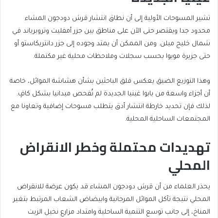
تشير المسوحات الأولية إلى أن نطاق انتشار قرش دودجون المشاء
محدود جدا ويقتصر حتى الآن على مناطق بين جزر أمفليت وتروبرياند في
شمال خليج ميلن. ومن الممكن أن يمتد وجوده إلى جزر دانتريكاستو أو
حتى جزيرة مويوا بحسب سجلات وملاحظات محلية غير مكتملة.
وهذا التوزيع الضيق يعكس قلق الباحثين بشأن هشاشة الموائل، خاصة
أن أجزاء واسعة من بابوا غينيا الجديدة لم تُفحص ميدانيا بشكل كافٍ.
لذلك فإن تحديد خارطة انتشار أدق يتطلب مسوحات إضافية وتعاونا مع
المجتمعات الساحلية المحلية.
تهديدات محتملة وخطر الانقراض
المحلي
يحذر العلماء من أن قرش دودجون المشاء قد يكون عرضة للانقراض
المحلي نتيجة تآكل الموائل المرجانية وابيضاض الشعاب المرتبط بتغير
المناخ، إلى جانب توسع التنمية الساحلية وامتداد مزارع نخيل الزيت