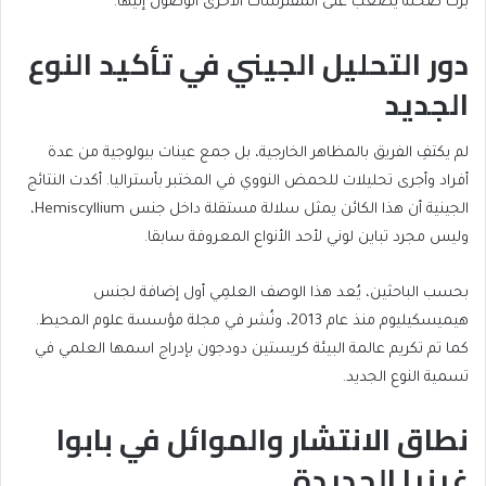
برك ضحلة يصعب على المفترسات الأخرى الوصول إليها.
دور التحليل الجيني في تأكيد النوع
الجديد
لم يكتفِ الفريق بالمظاهر الخارجية، بل جمع عينات بيولوجية من عدة
أفراد وأجرى تحليلات للحمض النووي في المختبر بأستراليا. أكدت النتائج
الجينية أن هذا الكائن يمثل سلالة مستقلة داخل جنس Hemiscyllium،
وليس مجرد تباين لوني لأحد الأنواع المعروفة سابقا.
بحسب الباحثين، يُعد هذا الوصف العلمِي أول إضافة لجنس
هيميسكيليوم منذ عام 2013، ونُشر في مجلة مؤسسة علوم المحيط.
كما تم تكريم عالمة البيئة كريستين دودجون بإدراج اسمها العلمي في
تسمية النوع الجديد.
نطاق الانتشار والموائل في بابوا
غينيا الجديدة