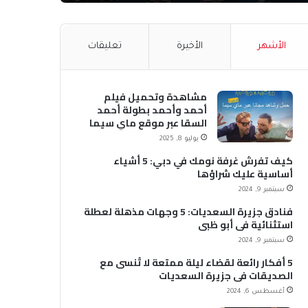
الأشهر
الأخيرة
تعليقات
مشاهدة وتحميل فيلم
أحمد وأحمد بطولة أحمد
السقا عبر موقع ماي سيما
MyCima (وي سيما WeCima)
يوليو 8, 2025
كيف تفرش غرفة نومك في دبي: 5 أشياء
أساسية عليك شراؤها
سبتمبر 9, 2024
فنادق جزيرة السعديات: 5 وجهات مذهلة لعطلة
استثنائية في أبو ظبي
سبتمبر 9, 2024
5 أفكار رائعة لقضاء ليلة ممتعة لا تُنسى مع
الصديقات في جزيرة السعديات
أغسطس 6, 2024