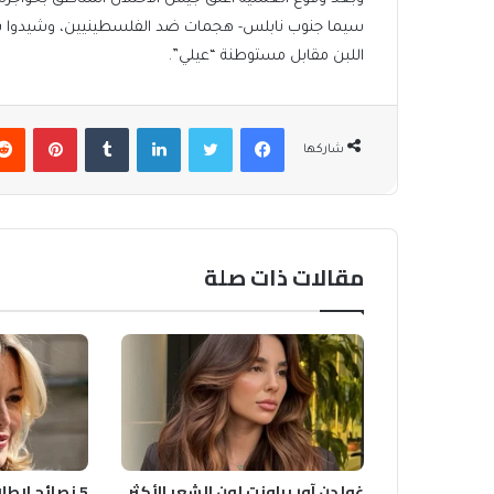
سيما جنوب نابلس- هجمات ضد الفلسطينيين، وشيدوا بؤرة
اللبن مقابل مستوطنة “عيلي”.
فيسبوك
تويتر
لينكدإن
بينتير
شاركها
مقالات ذات صلة
غولدن آور براونت لون الشعر الأكثر
5 نصائح لإطل