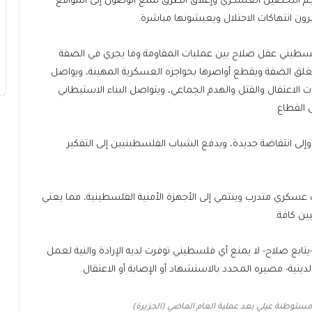
حجم التحصين العسكري وإغلاق الطرق لمنع الوصول إلى المواقع
ن انتهاكات الاحتلال ويعيشونها مباشرة.
لسطيني عقل صلاح بين عمليات المقاومة وما يجري في الضفة
 ويغلق الضفة ويقطع أواصرها بحواجزه العسكرية المهينة، ويواصل
 الاعتقال والقتل والهدم الجماعي، ويتواصل البناء الاستيطاني
القطاع.
وإلى انتفاضة جديدة، ويدفع الشباب الفلسطينيين إلى التفكير
كري متدرب وينتمي إلى الأجهزة الأمنية الفلسطينية، مما يعني
ين كافة.
تابع صلاح- لا يمنع أي فلسطيني توفرت لديه الإرادة والنية لعمل
لدينية- مصيره المحدد بالاستشهاد أو الإصابة أو الاعتقال.
مستوطنة عيلي بعد عملية العام الماضي (الجزيرة)