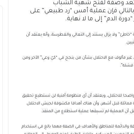
ن تعد وصفة لفتح شهية الشباب
التالي فإن عملية أمس “رد طبيعي” على
ورة الدم” إلى ما لا نهاية.
ة “خاطئ” ولا يزال يستند إلى التعالي والغطرسة، وأنه يعتقد أن
يين.
غير مألوف مع الاحتلال بشأن من ينجح في “كيّ وعي” الآخر ومن
 فشله”.
اضحا للاحتلال، ويعتقد أن أي منظومة أمنية لن تستطيع تحقيق
ملية مماثلة قبل أشهر، وأن هناك أهدافا مكشوفة لجيش الاحتلال
 أن العملية لم تسبقها عملية استطلاع من المنفذ.
ة والدائمة للمناطق والأهداف في الضفة مهما بالغ في استخدام