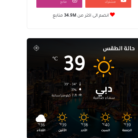
مشترك
متابع
انضم الى اكثر من
34.9M
متابع
حالة الطقس
39
℃
دبي
39º - 34º
31%
7.71 كيلومتر/ساعة
سماء صافية
℃
36
℃
39
℃
38
℃
40
℃
39
الجمعة
السبت
الأحد
الأثنين
الثلاثاء