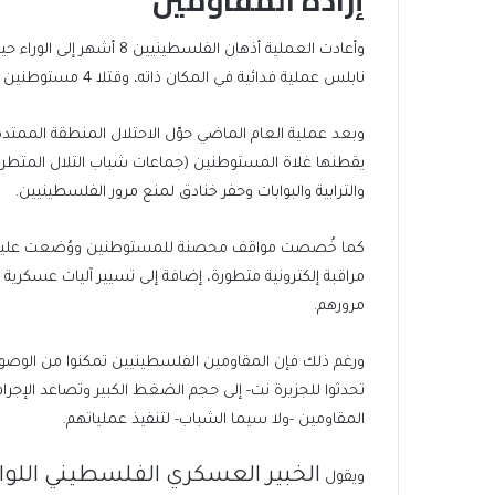
إرادة المقاومين
وأعادت العملية أذهان الفل
نابلس عملية فدائية في المكان ذاته، وقتلا 4 مستوطنين وجرحا 4 آخرين بعدما هاجما مقهى عند مدخل المستوطنة.
وبعد عملية العام الماضي حوّل الاحتلال المنطقة الممتد
يقطنها غلاة المستوطنين (جماعات شباب التلال المتطرفة)
والترابية والبوابات وحفر خنادق لمنع مرور الفلسطينيين.
كما خُصصت مواقف محصنة للمستوطنين ووُضعت عليها حر
مراقبة إلكترونية متطورة، إضافة إلى تسيير آليات عسكرية
مرورهم.
ورغم ذلك فإن المقاومين الفلسطينيين تمكنوا من الوصول
تحدثوا للجزيرة نت- إلى حجم الضغط الكبير وتصاعد الإجرام
المقاومين -ولا سيما الشباب- لتنفيذ عملياتهم.
الخبير العسكري الفلسطيني
اللو
ويقول