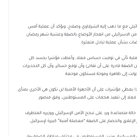
ي مع ما ذهب إليه الشرقاوي وصلاح، ويؤكد أن عملية أمس
لأمن الاسرائيلي من انفجار الأوضاع بالضفة وعشية شهر رمضان
ت بشأن عملية تبادل متعثرة.
عملية تأتي في توقيت حساس فعلا، وأعطت مؤشرا يجسد كل
الضفة قادرة على أن تفاجئ وأن توقع خسائر، وأن كل التحذيرات
تحولت إلى ظاهرة وموجة فستكون موجعة.
 يعطي مؤشرات على أن الأجهزة الأمنية لن تكون هي الأخرى بمنأى
ون فعلا إلى تنفيذ هجمات على المستوطنين، وفق منصور.
 حالة متصاعدة ورد على تبجح الأمن الإسرائيلي ووزيره المتطرف
 الإغلاق والحصار على الضفة “معضلة أمنية” كبيرة لإسرائيل.
زه العسكرية، وشن المستوطنون في مختلف مناطق الضفة -ولا