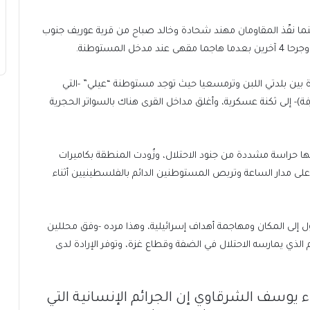
سطينيين 8 أشهر إلى الوراء حينما نفّذ المقاومان مهند شحادة وخالد صباح من قرية عوريف جنوب
ة بين بلدتي اللبن وترمسعيا حيث توجد مستوطنة “عيلي” -التي
- إلى ثكنة عسكرية، وأغلق مداخل القرى هناك بالسواتر الحجرية
اسة مشددة من جنود الاحتلال، وزُودت المنطقة بكاميرات
 على مدار الساعة وتربص المستوطنين الدائم بالفلسطينيين أثناء
 إلى المكان ومهاجمة أهداف إسرائيلية، وهذا مرده -وفق محللين
 الذي يمارسه الاحتلال في الضفة وقطاع غزة، وتوفر الإرادة لدى
اء يوسف الشرقاوي إن الجرائم الإنسانية التي