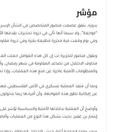
مؤشر
بدوره، يتفق عصمت منصور المتخصص في الشأن الإسرائيل
“موجعة”، ولا سيما أنها تأتي في ذروة تحذيرات يقدمها ا
وفي يوم وقعت فيه مجزرة فظيعة بغزة وفي ذروة مفاوضا
ويقول منصور للجزيرة نت إن كل هذه العوامل جعلت ال
مخاوف الاحتلال من تصاعد المقاومة في شهر رمضان، وأن 
والمنظومات الأمنية عاجزة عن منع هذه العمليات، وإذا 
وبما أن منفذ العملية عسكري في الأمن الفلسطيني فهذا
عن إمكانية تطور هذه المواجهة، وأن أفرادها ربما يتحول
وأوضح أن العملية بدلالاتها الأمنية والسياسية تؤشر على
إيتمار بن غفير، بحيث يشكل هذا النوع من العمليات وأمام
وبعد وقوع العملية أغلق جيش الاحتلال المناطق بحواج