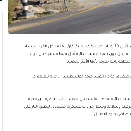
بعد أسبوعين فقط من نصب جيش الاحتلال الإسرائيلي 10 بوابات حديدية عسكرية أغلق بها مداخل القرى والبلدات
لم يحل دون تنفيذ عملية فدائية قُتل فيها مستوطنان قرب
طقة باتت تعرف بأنها الأكثر تحصينا.
صعَّدها مؤخرا لتقييد حركة الفلسطينيين وحرية تنقلهم في
ية فدائية نفذها الفلسطيني محمد ذياب مناصرة من مخيم
ركبته وسلاحه وسط إجراءات عسكرية مشددة، ليطلق النار على
برصاص جنود الاحتلال.