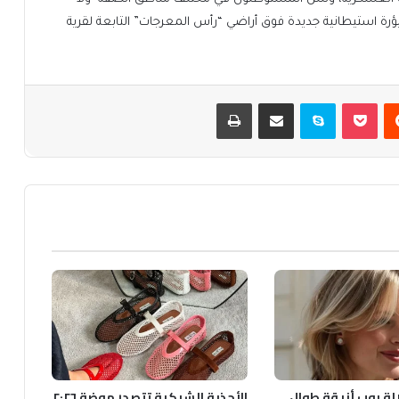
 استيطانية جديدة فوق أراضي “رأس المعرجات” التابعة لقرية
يست
بوكيت
سكايب
مشاركة عبر البريد
طباعة
الة بوب أنيقة طوال
الأحذية الشبكية تتصدر موضة ٢٠٢٦