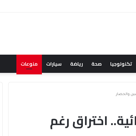
عود النفط يعقّد مسار الفدرالي
تكنولوجيا
صحة
رياضة
سيارات
منوعات
صين والحصار
ية.. اختراق رغم