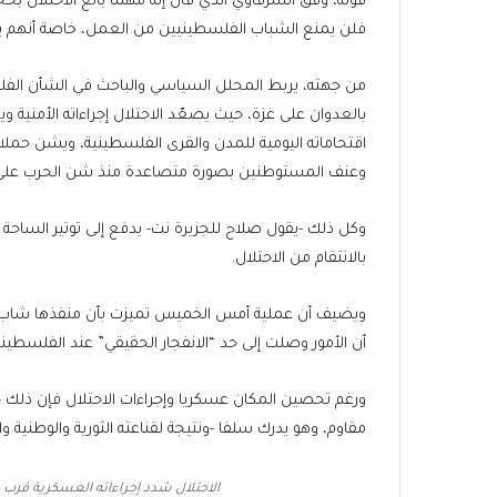
قوته، وفق الشرقاوي الذي قال إنه مهما بالغ الاحتلال ب
فلن يمنع الشباب الفلسطينيين من العمل، خاصة أنهم يرو
من جهته، يربط المحلل السياسي والباحث في الشأن الف
بالعدوان على غزة، حيث يصعّد الاحتلال إجراءاته الأمنية
اقتحاماته اليومية للمدن والقرى الفلسطينية، ويشن حملات
وعنف المستوطنين بصورة متصاعدة منذ شن الحرب على 
وكل ذلك -يقول صلاح للجزيرة نت- يدفع إلى توتير الساحة 
بالانتقام من الاحتلال.
ويضيف أن عملية أمس الخميس تميزت بأن منفذها شاب عس
أن الأمور وصلت إلى حد “الانفجار الحقيقي” عند الفلسطيني
ورغم تحصين المكان عسكريا وإجراءات الاحتلال فإن ذلك -ي
مقاوم، وهو يدرك سلفا -ونتيجة لقناعته الثورية والوطنية وا
الاحتلال شدد إجراءاته العسكرية قرب 