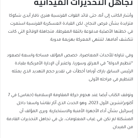
تجاهل التحذيرات الميدانية
وأشار الكاتب إلى أنه، حتى قائد القوات الفرنسية هنري نافار أبدى شكوكا
متزايدة بشأن فرص النجاح، لكن القيادة العسكرية الفرنسية استمرت
في خطتها الأصلية مدفوعة بالثقة المفرطة، متجاهلة الوقائع التي كانت
تتكشف أمامها، لتنتهي المعركة بهزيمة مدوية.
وفي تناوله للأحداث المعاصرة، خصص المؤلف مساحة واسعة لصعود
“تنظيم الدولة” في العراق وسوريا، واعتبر أن الإدارة الأمريكية بقيادة
الرئيس السابق باراك أوباما أخطأت في تقدير حجم التهديد الذي يمثله
التنظيم في مراحله الأولى.
وتوقف الكتاب أيضا عند هجوم حركة المقاومة الإسلامية (حماس) في 7
أكتوبر/تشرين الأول 2023، وهو الحدث الذي أثار نقاشا واسعا داخل
إسرائيل بشأن أداء الأجهزة الأمنية والاستخبارية. ويرى المؤلف أن
المشكلة لم تكن في غياب المعلومات، بل في تجاهل التحذيرات القادمة
من الميدان.