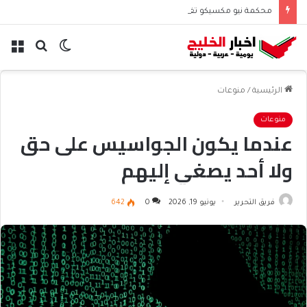
محكمة نيو مكسيكو تغرم ميتا نصف مليار دولار بسبب الأطفال
الوضع
بحث
الق
المظلم
عن
الرئيسية
/
منوعات
منوعات
عندما يكون الجواسيس على حق
ولا أحد يصغي إليهم
فريق التحرير
يونيو 19, 2026
0
642