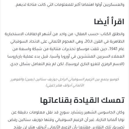
والعسكريين أولوا اهتماما أكبر للمعلومات التي كانت متاحة لديهم.
اقرأ أيضا
end
list
وانطلق الكتاب -حسب المقال- من واحد من أشهر الإخفاقات الاستخبارية
of
of
الظاهرية في القرن الـ20، وهي الهجوم الألماني على الاتحاد السوفياتي
list
2
عام 1941، حين تلقت موسكو تحذيرات متتالية من شبكة واسعة من
items
العملاء السريين المنتشرين في أوروبا وآسيا، قبل بدء عملية بارباروسا
(الاسم الرمزي للغزو النازي لروسيا)، لكن لم يتم التعامل بشكل جدي.
كومبو يجمع بين الزعيم السوفياتي الراحل جوزيف ستالين (يمين) والفوهرر
الألماني أدولف هتلر (غيتي)
تمسك القيادة بقناعاتها
وكان الجاسوس الشهير ريتشارد سورج قد نقل معلومات دقيقة عن
نوايا ألمانيا النازية، غير أن الزعيم السوفياتي وقتها جوزيف ستالين رفض
تصديق تلك التقارير، مقتنعا بأن الزعيم الألماني أدولف هتلر لن يفتح