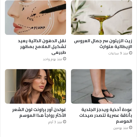
زيت الزيتون سر جمال العروس
نقل الدهون الذاتية يعيد
الإيطالية متوارث
تشكيل الملامح بمظهر
طبيعي
منذ 9 ساعات
منذ يوم واحد
عودة أحذية ويدجز الجلدية
غولدن آور براونت لون الشعر
بأناقة عصرية تتصدر صيحات
الأكثر رواجاً هذا الموسم
الموسم
منذ 3 أيام
منذ يومين