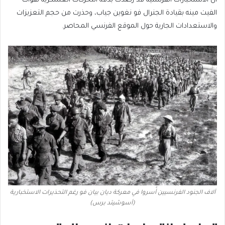
أن الاستخبارات الفرنسية قد رصدت بدقة التحركات العسكرية لقوات
الفيت مينه بقيادة الجنرال فو نغوين جياب، وحذرت من حجم التعزيزات
والاستعدادات الجارية حول الموقع الفرنسي المحاصر.
آلاف الجنود الفرنسيين أُسروا في معركة ديان بيان فو رغم التحذيرات الاستخبارية
(أسوشيتد برس)