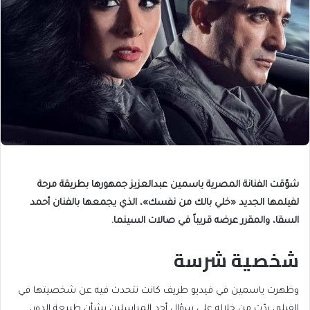
شوّقت الفنانة المصرية ياسمين عبدالعزيز جمهورها بطريقة مرحة
لفيلمها الجديد «خلي بالك من نفسك»، الذي يجمعها بالفنان أحمد
السقا، والمقرر عرضه قريباً في صالات السينما.
شخصية شرسة
وظهرت ياسمين في فيديو طريف كانت تتحدث فيه عن شخصيتها في
الفيلم، ردّت من خلاله على سؤال أحد المراسلين بشأن طبيعة الدور،