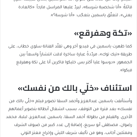
قائلةً: «أنا شخصية شرسة»، ليردّ عليها المراسل مازحاً: «كالعادة
يعني»، لتعلّق ياسمين بتعجّب: «أنا شرسة؟».
«تكة وهفرقع»
كما ظهرت ياسمين في فيديو آخر وهي تقلّد الفنانة سلوى خطاب، على
طريقة «تيك توك»، مردّدةً عبارة ساخرة لاقت انتشاراً واسعاً بين
الجمهور: «دوسوا عليا أكتر بس خليكوا فاكرين أنا على تكة وهفرقع
فيكوا».
استئناف «خلّي بالك من نفسك»
وأستأنفت ياسمين عبدالعزيز وأحمد السقا تصوير فيلم «خلّي بالك من
نفسك» بعد فترة من التوقف، بسبب انشغال أبطاله بتصوير أعمالهم
الأخرى. والفيلم من بطولة: أحمد السقا، ياسمين عبدالعزيز، لبلبة، محمد
رضوان، مصطفى أبو سريع، إضافة إلى عدد كبير من ضيوف الشرف
وممثلين أجانب، وهو من تأليف شريف الليثي وإخراج معتز التوني.