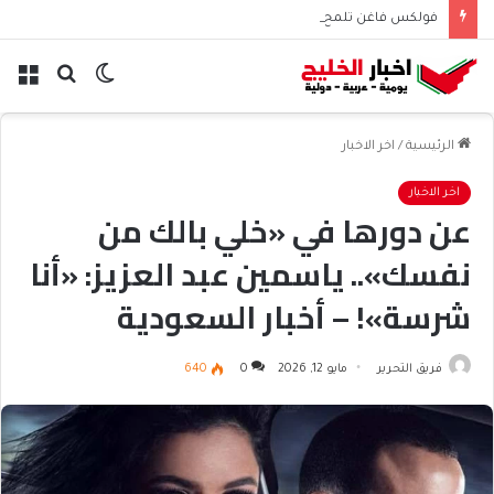
فولكس فاغن تلمح إلى تسريح 50 ألف موظف عالميًا
الوضع
بحث
الق
المظلم
عن
الرئيسية
/
اخر الاخبار
اخر الاخبار
عن دورها في «خلي بالك من
نفسك».. ياسمين عبد العزيز: «أنا
شرسة»! – أخبار السعودية
فريق التحرير
مايو 12, 2026
0
640