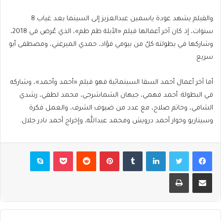
والفيلم يشهد عودة ياسمين عبدالعزيز إلى السينما بعد غياب 8
سنوات، إذ كان آخر أعمالها فيلم «الأبلة طم طم»، الذي عُرض في 2018،
وشاركها في بطولته كلٌ من بيومي فؤاد، حمدي الميرغني، ومصطفى أبو
سريع.
أما آخر أعمال أحمد السقا السينمائية فهو فيلم «أحمد وأحمد»، وشاركه
في البطولة: أحمد فهمي، جيهان الشماشرجي، محمد لطفي، رشدي
الشامي، وحاتم صلاح، مع عدد من ضيوف الشرف، والعمل فكرة
وسيناريو وحوار أحمد درويش ومحمد عبدالله، وإخراج أحمد نادر جلال.
فيسبوك
تويتر
لينكدإن
بينتيريست
بوكيت
سكايب
مشاركة عبر البريد
طباعة