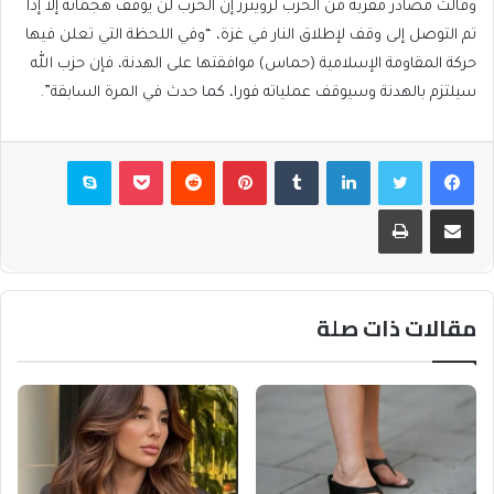
وقالت مصادر مقربة من الحزب لرويترز إن الحزب لن يوقف هجماته إلا إذا
تم التوصل إلى وقف لإطلاق النار في غزة، “وفي اللحظة التي تعلن فيها
حركة المقاومة الإسلامية (حماس) موافقتها على الهدنة، فإن حزب الله
سيلتزم بالهدنة وسيوقف عملياته فورا، كما حدث في المرة السابقة”.
فيسبوك
تويتر
لينكدإن
بينتيريست
بوكيت
سكايب
مشاركة عبر البريد
طباعة
مقالات ذات صلة