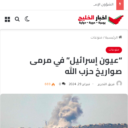
الشؤون الإسلامية تطلق حسابها الرسمي على تيك توك للمحتوى الديني
الوضع
بحث
الق
المظلم
عن
الرئيسية
/
منوعات
منوعات
“عيون إسرائيل” في مرمى
صواريخ حزب الله
فريق التحرير
فبراير 29, 2024
0
669