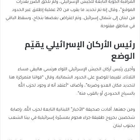
المراقبة الجوية التابعة للجيش الإسرائيلي، ولم تلحق الضرر بقدرات
الموقع”، وقال إنه تم تحديد ما يقرب من 20 عملية إطلاق عبر الحدود
من لبنان إلى شمال إسرائيل، وتم اعتراض بعضها بنجاح، وسقط الباقي
في مناطق مفتوحة.
رئيس الأركان الإسرائيلي يقيّم
الوضع
وأجرى رئيس أركان الجيش الإسرائيلي اللواء هرتسي هاليفي مساء
الثلاثاء، تقييما للوضع على الحدود الشمالية، وقال “قواتنا متمركزة هنا
لتحديد مكان العدو وضربه”، وأضاف “أعتقد أنه لا وجود لحزب الله
بالسياج الحدودي أو بالقرب منه”.
ومن جهتها، أفادت صحيفة “الأخبار” اللبنانية التابعة لحزب الله، بإصابة
شخصين بجروح طفيفة جراء هجوم بمسيّرة إسرائيلية في بيتا الشعب
بجنوب لبنان.