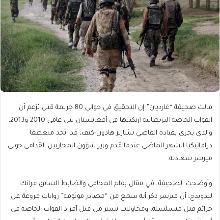
قالت صحيفة “غارديان” إن التحقيق في حوالي 80 جريمة قتل يُزعم أن
القوات الخاصة البريطانية ارتكبتها في أفغانستان بين عامي 2010 و2013،
والذي يجري بقيادة القاضي تشارلز هادون-كيف، قد اتخذ منعطفا
دراماتيكيا الشهر الماضي عندما قدم وزير شؤون المحاربين القدامى جوني
ميرسر شهادته.
وأوضحت الصحيفة، في مقال بقلم المحامي والضابط السابق فرانك
ليدويدج، أن ميرسر ذكر أنه سمع من “مصادر موثوقة” روايات مروعة عن
جرائم قتل متسلسلة، ومحاولات تستر من قبل أفراد القوات الخاصة في