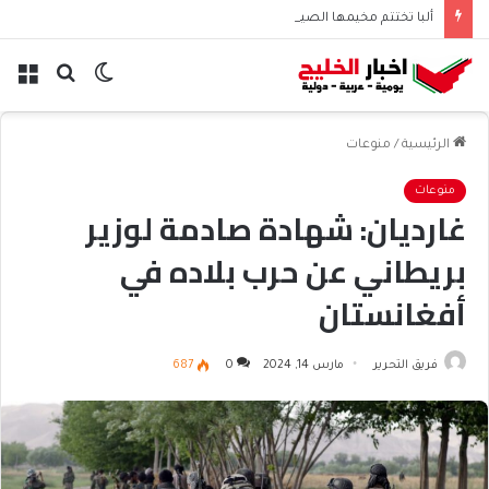
ألبا تختتم مخيمها الصيفي لطلاب البحرين
الوضع
بحث
الق
المظلم
عن
الرئيسية
/
منوعات
منوعات
غارديان: شهادة صادمة لوزير
بريطاني عن حرب بلاده في
أفغانستان
فريق التحرير
مارس 14, 2024
0
687