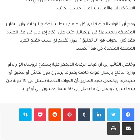
لدرجة معينة من التدقيق من قبل الأعضاء المنتخبين في لجنة
الاستخبارات والأمن بالبرلمان، حسب الكاتب.
ومع أن القوات الخاصة لدى كل حلفاء بريطانيا تخضع للرقابة، وأن التقارير
المتعلقة بالمساءلة في بريطانيا، حثت على اتخاذ إجراءات في هذا الصدد،
فقد كان الجواب هو “لا تعليق”، دون تقديم أي سبب مقنع لتفرد
المملكة المتحدة في هذا الصدد.
وخلص الكاتب إلى أن غياب الرقابة الديمقراطية يسمح لرؤساء الوزراء أو
وزارة الدفاع بإرسال قوات خاصة بقدر ما يريدون دون نقاش أو تدقيق أو
سيطرة، وبالفعل تفيد التقارير بأن القوات الخاصة تعمل في 19 دولة من
بينها سوريا، ويقال إن ما يصل إلى 50 منها يعملون في أوكرانيا.
فيسبوك
تويتر
لينكدإن
بينتيريست
بوكيت
سكايب
مشاركة عبر البريد
طباعة