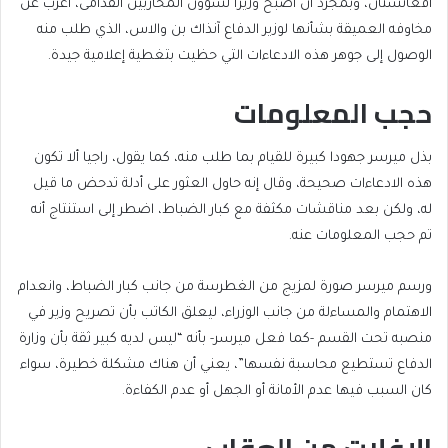
أفغانستان، وبمجرد أن أصبح وزيرا لشؤون المحاربين القدامى، أعرب عن
مخاوفه العميقة بشأنها لوزير الدفاع آنذاك بن والاس، الذي طلب منه
الوصول إلى جوهر هذه الادعاءات التي حظيت بتغطية إعلامية جيدة.
حجب المعلومات
بذل ميرسر جهودا كبيرة للقيام بما طلب منه، كما يقول، راجيا ألا تكون
هذه الادعاءات صحيحة، وقال إنه حاول العثور على أدلة تدحض ما قيل
له، ولكن بعد مناقشات مكثفة مع كبار الضباط، اضطر إلى استنتاج أنه
تم حجب المعلومات عنه.
ورسم ميرسر صورة لمزيج من الغطرسة من جانب كبار الضباط، وانعدام
الاهتمام والمساءلة من جانب الوزراء، ليعلق الكاتب بأن تصريح وزير في
منصبه تحت القسم -كما فعل ميرسر- بأنه “ليس لديه كبير ثقة بأن وزارة
الدفاع تستطيع محاسبة نفسها”، يعني أن هناك مشكلة خطيرة، سواء
كان السبب فيها عدم الأمانة أو الجهل أو عدم الكفاءة.
الإفلات من العقاب