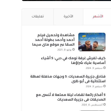
الأشهر
الأخيرة
تعليقات
مشاهدة وتحميل فيلم
أحمد وأحمد بطولة أحمد
السقا عبر موقع ماي سيما
MyCima (وي سيما WeCima)
يوليو 8, 2025
كيف تفرش غرفة نومك في دبي: 5 أشياء
أساسية عليك شراؤها
سبتمبر 9, 2024
فنادق جزيرة السعديات: 5 وجهات مذهلة لعطلة
استثنائية في أبو ظبي
سبتمبر 9, 2024
5 أفكار رائعة لقضاء ليلة ممتعة لا تُنسى مع
الصديقات في جزيرة السعديات
أغسطس 6, 2024