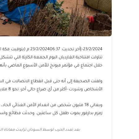
23/2/2024
–
|
آخر تحديث: 23/2/2024
06:37 م (بتوقيت مكة المكرمة)
تناولت افتتاحية الغارديان اليوم الجمعة الكارثة التي تت
خلال اجتماع في مؤتمر ميونخ للأمن الأسبوع الماضي بأنها 
ولفتت الصحيفة إلى أنه حتى قبل انقطاع الاتصالات في ال
الأشخاص وشردت -أكثر من أي صراع حالي آخر- نحو 8 ملايين شخص، سوى عدد قليل من الناس.
زمزم بدارفور يموت طفل كل ساعتين. وحدثت فظائع واسعة
بعد تمدد الحرب لوسط السودان تزايدت معاناة السك