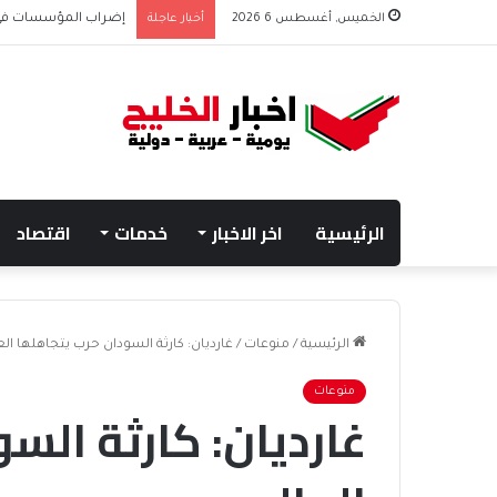
الخميس, أغسطس 6 2026
أخبار عاجلة
إضراب المؤسسات في غزة يحرم 45 ألف
الرئيسية
اخر الاخبار
خدمات
اقتصاد
الرئيسية
/
منوعات
/
غارديان: كارثة السودان حرب يتجاهلها الع
منوعات
غارديان: كارثة الس