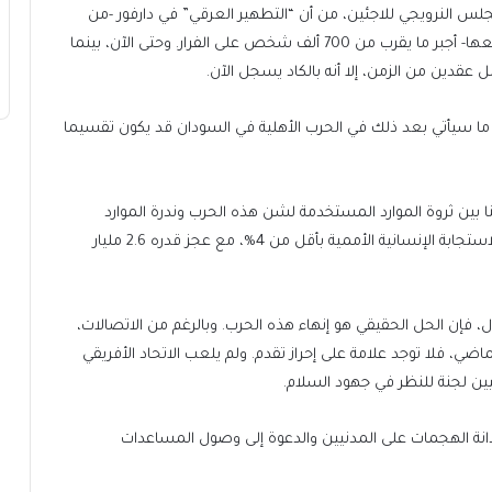
مجلس النرويجي للاجئين، من أن “التطهير العرقي” في دارفور -من
قبل قوات الدعم السريع والمليشيات العربية المتحالفة معها- أجبر ما يقرب من 700 ألف شخص على الفرار. وحتى الآن، بينما
عقدين من الزمن، إلا أنه بالكاد يسجل الآن.
ن ما سيأتي بعد ذلك في الحرب الأهلية في السودان قد يكون تقسيما
نا بين ثروة الموارد المستخدمة لشن هذه الحرب وندرة الموارد
القادرة على معالجة عواقبها. وحتى الآن، تم تمويل خطة الاستجابة الإنسانية الأممية بأقل من 4%، مع عجز قدره 2.6 مليار
ل، فإن الحل الحقيقي هو إنهاء هذه الحرب. وبالرغم من الاتصالات،
ماضي، فلا توجد علامة على إحراز تقدم. ولم يلعب الاتحاد الأفريقي
ين لجنة للنظر في جهود السلام.
انة الهجمات على المدنيين والدعوة إلى وصول المساعدات