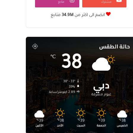
مشترك
متابع
انضم الى اكثر من
34.9M
متابع
حالة الطقس
38
℃
دبي
38º - 33º
39%
2.89 كيلومتر/ساعة
غيوم متفرقة
℃
39
℃
38
℃
39
℃
39
℃
38
الخميس
الجمعة
السبت
الأحد
الأثنين