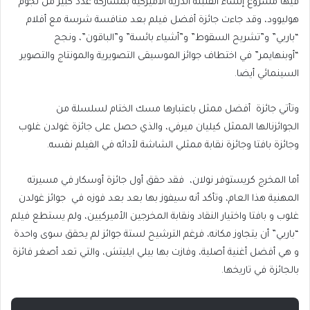
فيها مشروع إنشاء القنبلة الذرية الأميركية بمشاركة عدد كبير من نجوم
هوليوود، وقد جاءت جائزة أفضل فيلم بعد منافسة شرسة مع أفلام
“باربي” و”تشريح السقوط” و”أشياء بائسة” و”الباقون”، ونجح
“أوبنهايمر” في اختطاف جوائز الموسيقى التصويرية والمونتاج والتصوير
السينمائي أيضا.
وتأتي جائزة أفضل ممثل باعتبارها مسك الختام لسلسلة من
الجوائزنالها الممثل كيليان ميرفي، والذي حصل على جائزة غولدن غلوب
وجائزة بافتا وجائزة نقابة ممثلي الشاشة لأدائه في الفيلم نفسه.
أما المخرج كريستوفر نولان، فقد حقق أول جائزة أوسكار في مسيرته
المهنية هذا العام، وتأكد أنه سيفوز بها بعد بعد فوزه في جوائز غولدن
غلوب و بافتا واختيار النقاد ونقابة المخرجين الأميركيين، ولم يستطع فيلم
“باربي” أن يتجاوز مكانه، فرغم الترشيح لستة جوائز لم يحقق سوى واحدة
و هي أفضل أغنية أصلية، وفازت بها بيلي ايليتش، والتي تعد أصغر فائزة
بالجائزة في تاريخها.