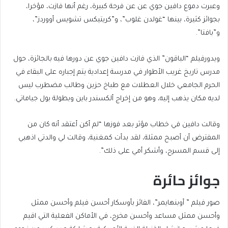
وعبرت دموع دافين جوي عن عن فرحة كبيرة، رغم أنها فازت، مؤخرا،
بجوائز كثيرة، بينها “غولدن غلوب”، و”كريتيكس تشويس أووردز”،
و”بافتا”.
ويدورفيلم “الباقون” الذي فازت دافين جوي عن دورها فيه بالجائزة، حول
مدرس تاريخ غريب الأطوار في مدرسة إعدادية يتم إجباره على البقاء في
الحرم الجامعي خلال العطلات مع طباخ حزين وطالب مضطرب ليس
لديه مكان يذهب إليه، وهو من إخراج ألكسندر باين وبطولة بول جياماتي.
وقالت دافين في خطاب مؤثر بعد فوزها “لم أكن أعتقد أنه كان من
المفترض أن أصبح ممثلة، لقد بدأت كمغنية، وقالت لي والدتي اذهبي
إلى قسم المسرح، وأشكر أمي على ذلك”.
جوائز حائرة
صور فيلم ” أوبنهايمر”، الفائز بأوسكار أحسن فيلم وأحسن ممثل
وأحسن ممثل مساعد وأحسن مخرج، في الأماكن الفعلية التي اقيم