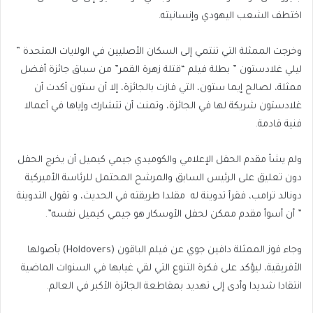
اختطف الشعب اليهودي وإنسانيته.
وخرجت الممثلة التي تنتمي إلى السكان الأصليين في الولايات المتحدة ”
ليلي غلادستون ” بطلة فيلم “قتلة زهرة القمر” من سباق جائزة أفضل
ممثلة، لصالح إيما ستون، التي فازت بالجائزة، إلا أن ستون أكدت أن
غلادستون شريكة لها في الجائزة، وتمنت أن تتشارك وإياها في أعمالا
فنية قادمة.
ولم يشأ مقدم الحفل الإعلامي والكوميدي جيمي كيميل أن يخرج الحفل
دون تعليق على الرئيس السابق والمرشح المحتمل للرئاسة الأميركية
دونالد ترامب، فقرأ تدوينة له مقلدا طريقته في الحديث، و تقول التدوينة
” أن أسوأ مقدم ممكن لحفل الأوسكار هو جيمي كيميل نفسه”.
وجاء فوز الممثلة دافين جوي عن فيلم الباقون (Holdovers) بأصولها
الأفريقية، ليؤكد على فكرة التنوع التي لقي غيابها في السنوات الماضية
انتقادا شديدا وأدى إلى تهديد بمقاطعة الجائزة الأكبر في العالم.