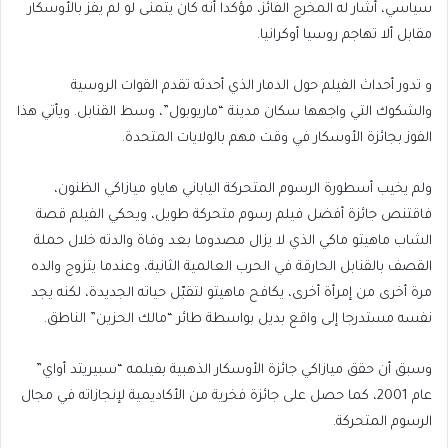
سياسي، أشار له المخرج الفائز، مؤكدا أنه كان يتمنى لو لم يفز بالأوسكار
مقابل ألا تهاجم روسيا أوكرانيا.
و تدور أحداث الفيلم حول الدمار الذي أحدثه تقدم القوات الروسية
والشكوك التي واجهها سكان مدينة “ماريوبول”، وسط القنابل. ويأتي هذا
الفوز بجائزة الأوسكار في وقت مهم بالولايات المتحدة.
ولم يخيب أسطورة الرسوم المتحركة الياباني هاياو ميازاكي الظنون،
فاقتنص جائزة أفضل فيلم رسوم متحركة طويل، ويحكي الفيلم قصة
الشاب ماهيتو ماكي الذي لا يزال مصدوما بعد وفاة والدته خلال حملة
القصف بالقنابل الحارقة في الحرب العالمية الثانية، وعندما يتزوج والده
مرة أخرى من إمرأة أخرى، يكافح ماهيتو لتقبّل حياته الجديدة، لكنه يجد
نفسه مستدرجا إلى واقع بديل بواسطة طائر “مالك الحزين” الناطق.
وسبق أن حقق ميازاكي جائزة الأوسكار الذهبية بفيلمه “سبيريتد أواي”
عام 2001، كما حصل على جائزة فخرية من الأكاديمية لإنجازاته في مجال
الرسوم المتحركة.