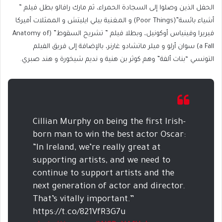
الحفل الذين وصلوا إلى السجادة الحمراء، ثم مارك رافالو بطل فيلم ”
أشياء بائسة”(Poor Things) و المغنية بيلي ايليتش و الممثلات أميركا
فيريرا وفينياس أوكونيل، وبطلا فيلم ” تشريح السقوط” (Anatomy of
a Fall) سوان أرلو و ميلر ماتشادو غارنر، بالإضافة إلى فريق الفيلم
التونسي “بنات ألفة” وهم كوثر بن هنية و نديم شيخورة و هند صبري.
Cillian Murphy on being the first Irish-
born man to win the best actor Oscar:
“In Ireland, we’re really great at
supporting artists, and we need to
continue to support artists and the
next generation of actor and director.
That’s vitally important.”
https://t.co/821VfR3G7u