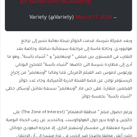
pic.twitter.com/WCRzXAfYgl
March 11, 2024
— Variety (@Variety)
وبعد معركة شرسة، قدمت الجوائز نتيجة نهائية تشير إلى تراجع
هوليوودي، وحاجة ماسة إلى مراجعة سينمائية شاملة، وخاصة بعد
التقارب في المستوى بين فيلمي ” اوبنهايمر” و ” أشياء بائسة”، وهو ما
أدى إلى مطاردة شرسة التي خاضها “أشياء بائسة” للمخرج اليوناني
يورغوس لاموس ضد الفيلم الأمريكي قلبا وقالبا “أوبنهايمر” من إخراج
كريستوفر نولان عن قصة القنبلة الذرية الأميركية، وجاء عدد جوائز
الفيلمين متقاربا، ففي حين فاز “أوبنهايمر” بسبعة تماثيل أوسكار، حظي
“أشياء بائسة” بخمسة جوائز.
ورغم حصول فيلم ” منطقة الاهتمام” (The Zone of Interest) على
جائزتين و كونه يدور حول الهولوكوست، وبالتحديد عن رعب الحياة اليومية
لأسرة معتقلة في معسكر أوشفيتز النازي، إلا مخرجه اليهودي جوناثان
جليزر أعلن موقفا واضحا ضد الحرب في غزة مشيرا إلى أن الاحتلال