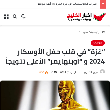
إضراب المؤسسات في غزة يحرم 45 ألف موظف من الرواتب
الوضع
بحث
الق
المظلم
عن
الرئيسية
/
منوعات
منوعات
“غزة” في قلب حفل الأوسكار
2024 و “أوبنهايمر” الأعلى تتويجاً
فريق التحرير
مارس 11, 2024
0
630