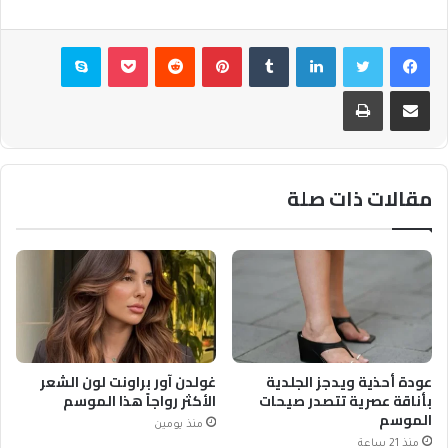
فيسبوك
تويتر
لينكدإن
بينتيريست
بوكيت
سكايب
مشاركة عبر البريد
طباعة
مقالات ذات صلة
عودة أحذية ويدجز الجلدية
غولدن آور براونت لون الشعر
بأناقة عصرية تتصدر صيحات
الأكثر رواجاً هذا الموسم
الموسم
منذ يومين
منذ 21 ساعة