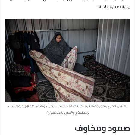
رعاية صحية عاجلة”.
تعيش أماني الخور وضعا إنسانيا صعبا بسبب الحرب ونقص المأوى المناسب
والطعام والمال (الأناضول)
صمود ومخاوف