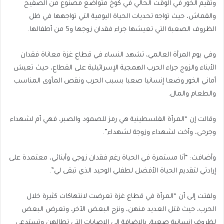
وتقيم الخور في الوقت الحالي في كوخ متواضع مصنوع من الصفيح
والقماش، حيث تواجه تحديات الحياة اليومية التي تواجهها في ظل
الظروف الصعبة التي تعيشها جراء فقدان زوجها و5 من أطفالها.
وفي يوم المرأة العالمي، تشهد النساء في قطاع غزة معاناة فقدان
الأبناء والزوج جراء الحرب الهمجية الإسرائيلية على القطاع، حيث تعيش
أماني الخور وضعا إنسانيا صعبا بسبب الحرب ونقص المأوى المناسب
والطعام والمال.
وقالت إن “المرأة الفلسطينية هي رمز للصمود والصبر، فهي أم لشهداء
وجرحى، وأخت لشهداء وزوجة لشهداء”.
وأضافت: “أنا مستمرة في الحياة رغم فقدان زوجي وأبنائي، معتمدة على
إرادتي لتقديم الحياة الأفضل لطفلي الوحيد الذي تبقى لي”.
ولفتت إلى أن “المرأة في قطاع غزة تعرضت لانتهاكات كثيرة خلال
الحرب، حيث قتل العديد منهن، ونزح البعض الآخر، وتعرض البعض
لظروف إنسانية صعبة، بالإضافة إلى الإصابات التي تطالهن وتستدعي