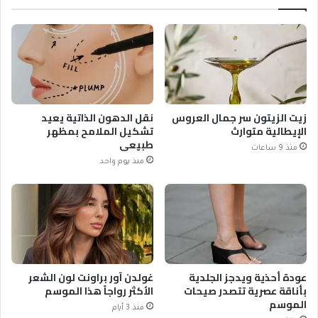
زيت الزيتون سر جمال العروس
نقل الدهون الذاتية يعيد
الإيطالية متوارث
تشكيل الملامح بمظهر
طبيعي
منذ 9 ساعات
منذ يوم واحد
عودة أحذية ويدجز الجلدية
غولدن آور براونت لون الشعر
بأناقة عصرية تتصدر صيحات
الأكثر رواجاً هذا الموسم
الموسم
منذ 3 أيام