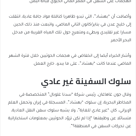
الهجمات على السفن في الممر المائي الحيوي قبالة اليمن.
وأضافت أن “بهشاد”، التي تبدو ظاهريا كناقلة مواد جافة عادية، انتقلت
إلى خليج عدن في يناير/كانون الثاني الماضي، واتبعت منذ ذلك الحين
مسارا غير تقليدي وبطيء ومتعرج حول تلك المياه القريبة من مدخل
البحر الأحمر.
وأشار الخبراء أيضا إلى انخفاض في هجمات الحوثيين خلال فترة الشهر
الماضي عندما كانت “بهشاد”، على ما يبدو، خارج العمل.
سلوك السفينة غير عادي
وقال جون غاهاغان، رئيس شركة “سدنا غلوبال” المتخصصة في
المخاطر البحرية، إن سلوك “بهشاد”، المسجلة في إيران وتحمل العلم
الإيراني، كان “غير عادي للغاية”، ولا يشبه سلوك سفن النقل العادية،
متسائلا عن وظيفتها “إذا لم تكن تزوّد الحوثيين بمعلومات استخباراتية
عن تحركات السفن في المنطقة؟”.