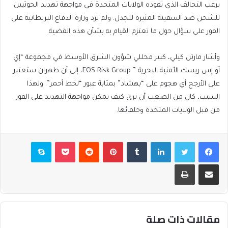
يرغب التحالف الذي تقوده الولايات المتحدة في مواجهة تهديد الحوثيين
للشحن ضد السفينة المثيرة للجدل. ولم ترد وزارة الدفاع البريطانية على
الفور على سؤال حول ما تعتزم القيام به بشأن هذه القضية.
وأشار مارتن كيلي، كبير محللي شؤون الشرق الأوسط في مجموعة “إي
أو إس ريسك الأمنية البحرية ” EOS Risk Group، إلى أن طهران ستعتبر
على الأرجح أي هجوم على “بهشاد” بمثابة عبور “لخط أحمر”. ولهذا
السبب، كان من الصعب أن نرى كيف يمكن مواجهة التهديد على الفور
من قبل الولايات المتحدة وحلفائها.
فيسبوك
تويتر
لينكدإن
بينتيريست
بوكيت
سكايب
مشاركة عبر البريد
طباعة
مقالات ذات صلة