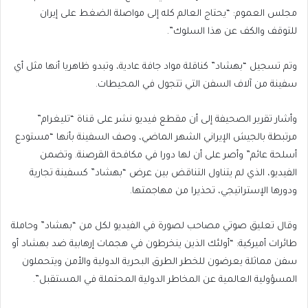
مجلس العموم: “يحتاج العالم كله إلى مواصلة الضغط على إيران
للتوقف والكف عن هذا السلوك”.
وتم تسجيل “بهشاد” كناقلة مواد جافة عادية، وتبدو ظاهريا أنها مثل أي
سفينة من آلاف السفن التي تتجول في المحيطات.
وأشار تقرير الصحيفة إلى أن مقطع فيديو نشر على قناة “تليغرام”
مرتبطة بالجيش الإيراني الشهر الماضي، وصف السفينة بأنها “مستودع
أسلحة عائم” وأصر على أن لها دورا في مكافحة القرصنة. وتضمن
الفيديو، الذي لم يتناول التناقض بين عرض “بهشاد” كسفينة تجارية
ودورها الإستراتيجي، تحذيرا من مهاجمتها.
وقال تعليق صوتي مصاحب لصورة في الفيديو لكل من “بهشاد” وحاملة
طائرات أميركية: “أولئك الذين ينخرطون في هجمات إرهابية ضد بهشاد أو
سفن مماثلة يعرضون للخطر الطرق البحرية الدولية والأمن ويتحملون
المسؤولية العالمية عن المخاطر الدولية المحتملة في المستقبل”.