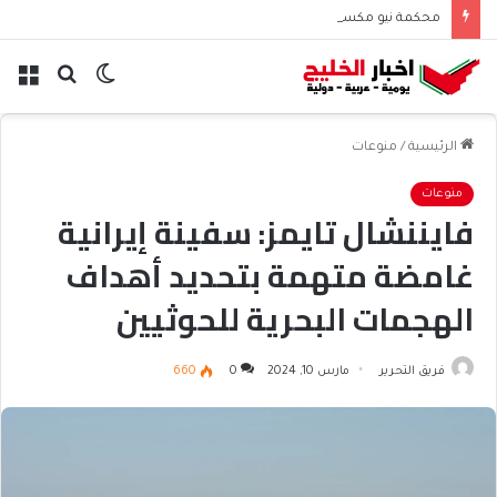
محكمة نيو مكسيكو تغرم ميتا نصف مليار دولار بسبب الأطفال
الوضع
بحث
الق
المظلم
عن
الرئيسية
/
منوعات
منوعات
فايننشال تايمز: سفينة إيرانية
غامضة متهمة بتحديد أهداف
الهجمات البحرية للحوثيين
فريق التحرير
مارس 10, 2024
0
660