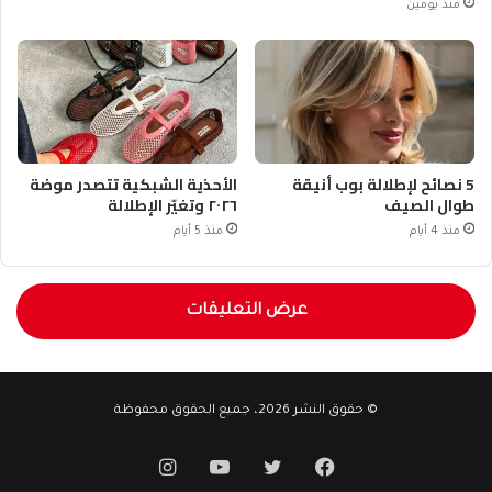
منذ يومين
5 نصائح لإطلالة بوب أنيقة
الأحذية الشبكية تتصدر موضة
طوال الصيف
٢٠٢٦ وتغيّر الإطلالة
منذ 4 أيام
منذ 5 أيام
عرض التعليقات
© حقوق النشر 2026، جميع الحقوق محفوظة
فيسبوك
تويتر
يوتيوب
انستقرام