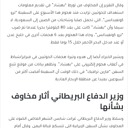
وقال التقرير إن المخاوف من تورط “بهشاد” في تقديم معلومات
استهداف للحوثيين تزايدت منذ هجوم هذا الأسبوع على السفينة “ترو
كونفيدانس”، التي تحمل صلبا وشاحنات من الصين إلى السعودية، لا
سيما وأن “بهشاد” كانت على بعد 80 كيلومترا بحريا عندما تم ضرب
“ترو كونفيدانس”، وجاء هذا الهجوم بعد 6 هجمات أخرى في خليج عدن
أو عند مدخل البحر الأحمر خلال 15 يوما فقط.
ويشير الخبراء أيضا إلى هدوء وتيرة هجمات الحوثيين في فبراير/شباط
في أعقاب هجوم إلكتروني على “بهشاد”. وتظهر بيانات من موقع تتبع
السفن “مارين ترافيك” في ذلك الوقت أن السفينة أمضت أكثر من
أسبوعين بعيدا عن منطقة الإبحار العادية.
وزير الدفاع البريطاني أثار مخاوف
بشأنها
وسلط وزير الدفاع البريطاني غرانت شابس الشهر الماضي الضوء على
المخاوف بشأن السفن الإيرانية التي تتسكع قبالة اليمن. وقال أمام