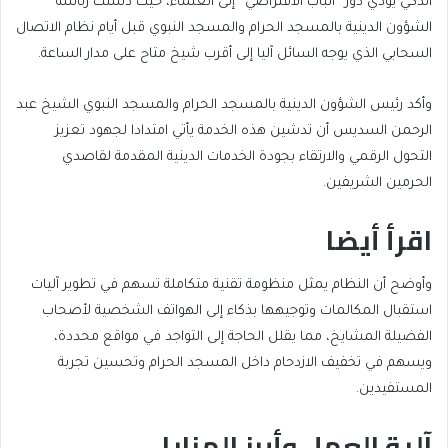
(توقيت
الذكي يؤدي دور “الباب الافتراضي” إلى العلماء، حيث دشنت رئاسة
مكة)
الشؤون الدينية بالمسجد الحرام والمسجد النبوي قبل أيام نظام الاتصال
السحابي الذي يوجه السائل آليا إلى أقرب شيخ متاح على مدار الساعة.
وأكد رئيس الشؤون الدينية بالمسجد الحرام والمسجد النبوي الشيخ عبد
الرحمن السديس أن تدشين هذه الخدمة يأتي امتدادا لجهود تعزيز
التحول الرقمي والارتقاء بجودة الخدمات الدينية المقدمة لقاصدي
الحرمين الشريفين.
اقرأ أيضا
end
list
وأوضح أن النظام يمثل منظومة تقنية متكاملة تسهم في تطوير آليات
of
of
استقبال المكالمات وتوجيهها بذكاء إلى الهواتف الشخصية لأصحاب
list
2
الفضيلة المشايخ، مما يقلل الحاجة إلى التواجد في مواقع محددة،
items
ويسهم في تخفيف الازدحام داخل المسجد الحرام وتحسين تجربة
المستفيدين.
آلية العمل وأبرز المزايا