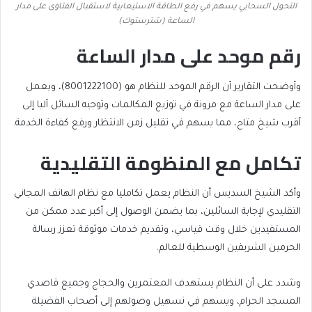
التحول السحابي يسهم في رفع الطاقة الاستيعابية لاستقبال الفتاوى على مدار
الساعة (شترستوك)
رقم موحد على مدار الساعة
وأوضحت التقارير أن الرقم الموحد للنظام هو (8001222100)، ويعمل
على مدار الساعة مع مرونة في توزيع المكالمات وتوجيه السائل آليا إلى
أقرب شيخ متاح، مما يسهم في تقليل زمن الانتظار ورفع كفاءة الخدمة.
تكامل مع المنظومة التقليدية
وأكد الشيخ السديس أن النظام يعمل تكامليا مع نظام الهاتف المجاني
التقليدي لإجابة السائلين، بما يضمن الوصول إلى أكبر عدد ممكن من
المستفيدين خلال وقت قياسي، وتقديم خدمات موثوقة تعزز رسالة
الحرمين الشريفين الوسطية للعالم.
وشدد على أن النظام يستهدف المعتمرين والحجاج وجميع قاصدي
المسجد الحرام، ويسهم في تسهيل وصولهم إلى أصحاب الفضيلة