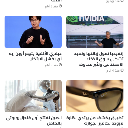
أمنية
منذ يومين
منذ 3 أيام
إنفيديا تمول زبائنها وتعيد
عبقري الألفية يتهم أوبن إيه
تشكيل سوق الذكاء
آي بفشل الابتكار
الاصطناعي وتثير مخاوف
منذ 5 أيام
منذ 4 أيام
تطبيق يكشف من يرتدي نظارة
الصين تفتتح أول فندق روبوتي
مزودة بكاميرا بجوارك
بالكامل