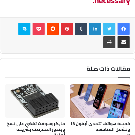
necessary.
فيسبوك
تويتر
لينكدإن
بينتيريست
بوكيت
سكايب
مشاركة عبر البريد
طباعة
مقالات ذات صلة
خمسة هواتف تتحدى آيفون 18
مايكروسوفت تقضي على نسخ
وتشعل المنافسة
ويندوز المقرصنة بشريحة