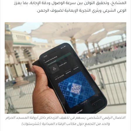
المشايخ، وتحقيق التوازن بين سرعة الوصول ودقة الإجابة، بما يعزز
الوعي الشرعي ويثري التجربة الإيمانية لضيوف الرحمن.
الاتصال الرقمي الشخصي يسهم في تخفيف الازدحام داخل أروقة المسجد الحرام
والحد من التجمع حول مكاتب الإفتاء الميدانية (شترستوك)