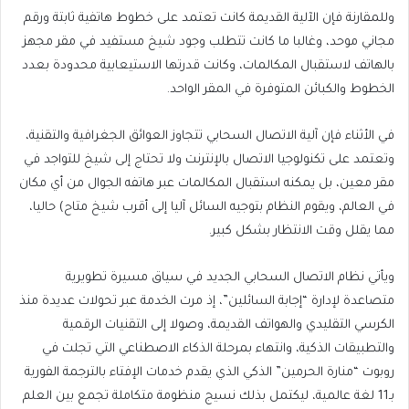
وللمقارنة فإن الآلية القديمة كانت تعتمد على خطوط هاتفية ثابتة ورقم
مجاني موحد، وغالبا ما كانت تتطلب وجود شيخ مستفيد في مقر مجهز
بالهاتف لاستقبال المكالمات، وكانت قدرتها الاستيعابية محدودة بعدد
الخطوط والكبائن المتوفرة في المقر الواحد.
في الأثناء فإن آلية الاتصال السحابي تتجاوز العوائق الجغرافية والتقنية،
وتعتمد على تكنولوجيا الاتصال بالإنترنت ولا تحتاج إلى شيخ للتواجد في
مقر معين، بل يمكنه استقبال المكالمات عبر هاتفه الجوال من أي مكان
في العالم، ويقوم النظام بتوجيه السائل آليا إلى أقرب شيخ متاح) حاليا،
مما يقلل وقت الانتظار بشكل كبير.
ويأتي نظام الاتصال السحابي الجديد في سياق مسيرة تطويرية
متصاعدة لإدارة “إجابة السائلين”، إذ مرت الخدمة عبر تحولات عديدة منذ
الكرسي التقليدي والهواتف القديمة، وصولا إلى التقنيات الرقمية
والتطبيقات الذكية، وانتهاء بمرحلة الذكاء الاصطناعي التي تجلت في
روبوت “منارة الحرمين” الذكي الذي يقدم خدمات الإفتاء بالترجمة الفورية
بـ11 لغة عالمية، ليكتمل بذلك نسيج منظومة متكاملة تجمع بين العلم