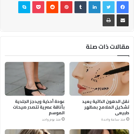
فيسبوك
تويتر
لينكدإن
بينتيريست
بوكيت
سكايب
مشاركة عبر البريد
طباعة
مقالات ذات صلة
نقل الدهون الذاتية يعيد
عودة أحذية ويدجز الجلدية
تشكيل الملامح بمظهر
بأناقة عصرية تتصدر صيحات
طبيعي
الموسم
منذ ساعة واحدة
منذ يوم واحد