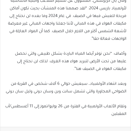
وقال يان كريزنسكي، المسؤول عن تسليم الملاعب والبنية الأساسية
لأولمبياد باريس 2024: “لقد صممنا هذه المنشآت بحيث تكون أماكن
مريحة للعيش فيها في الصيف. في عام 2024 وما بعده لن نحتاج إلى
مكيفات الهواء في هذه المباني لأننا جعلنا واجهات المباني غير معرضة
لأشعة الشمس أكثر من اللازم خلال الصيف. كما أن المواد العازلة في
الواجهات فعالة حقا”.
وأضاف: “نحن نوفر أيضا المياه الباردة بشكل طبيعي والتي نحصل
عليها من تحت الأرض لتبريد هواء هذه الغرف. لذلك لن نحتاج إلى
مكيفات الهواء في الصيف هنا”.
وبعد انتهاء الأولمبياد، سيعيش حوالي 6 آلاف شخص في القرية من
الضواحي المجاورة والتي تشمل سانت وين وسان دوني وليل سان دوني.
وتقام الألعاب الأولمبية في الفترة من 26 يوليو/تموز إلى 11 أغسطس/آب
المقبلين.