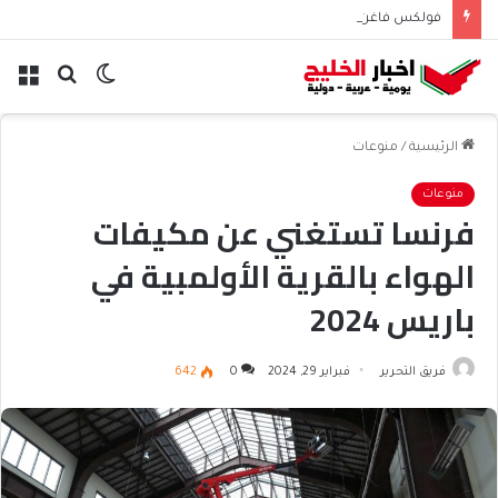
فولكس فاغن تلمح إلى تسريح 50 ألف موظف عالميًا
الوضع
بحث
الق
المظلم
عن
الرئيسية
/
منوعات
منوعات
فرنسا تستغني عن مكيفات
الهواء بالقرية الأولمبية في
باريس 2024
فريق التحرير
فبراير 29, 2024
0
642