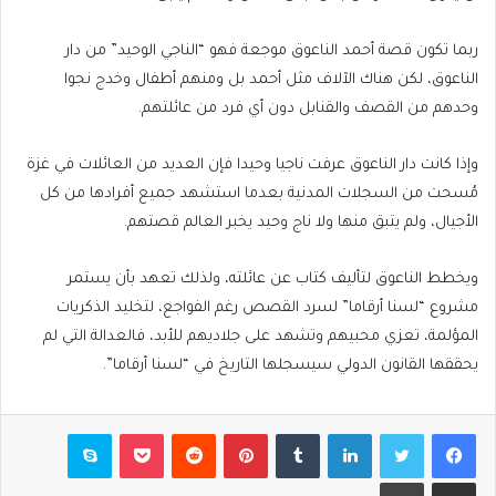
ربما تكون قصة أحمد الناعوق موجعة فهو “الناجي الوحيد” من دار
الناعوق، لكن هناك الآلاف مثل أحمد بل ومنهم أطفال وخدج نجوا
وحدهم من القصف والقنابل دون أي فرد من عائلتهم.
وإذا كانت دار الناعوق عرفت ناجيا وحيدا فإن العديد من العائلات في غزة
مُسحت من السجلات المدنية بعدما استشهد جميع أفرادها من كل
الأجيال، ولم يتبق منها ولا ناج وحيد يخبر العالم قصتهم.
ويخطط الناعوق لتأليف كتاب عن عائلته، ولذلك تعهد بأن يستمر
مشروع “لسنا أرقاما” لسرد القصص رغم الفواجع، لتخليد الذكريات
المؤلمة، تعزي محبيهم وتشهد على جلاديهم للأبد، فالعدالة التي لم
يحققها القانون الدولي سيسجلها التاريخ في “لسنا أرقاما”.
فيسبوك
تويتر
لينكدإن
بينتيريست
بوكيت
سكايب
مشاركة عبر البريد
طباعة