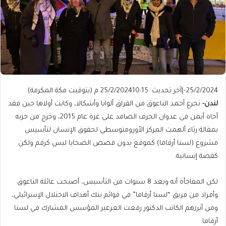
25/2/2024
–
|
آخر تحديث: 25/2/2024
10:15 م (بتوقيت مكة المكرمة)
لندن-
تجرع أحمد الناعوق من الفراق ألوانا وأشكالا، وكانت أولاها حين فقد
أخاه أيمن في عدوان الجرف الصامد على غزة عام 2015، وخرج من حزنه
بمقالة رثاء ألهمت المركز الأورومتوسطي لحقوق الإنسان لتأسيس
مشروع (لسنا أرقاما) كموقع يدون قصص الضحايا ليس كرقم ولكن
كقصة إنسانية.
لكن المفاجأة أنه وبعد 8 سنوات من التأسيس، أصبحت عائلة الناعوق
وأفراد من فريق “لسنا أرقاما” في قوائم بنك أهداف الاحتلال الإسرائيلي،
ومن أبرزهم الكاتب الدكتور رفعت العرعير المؤسس المشارك في لسنا
أرقاما.