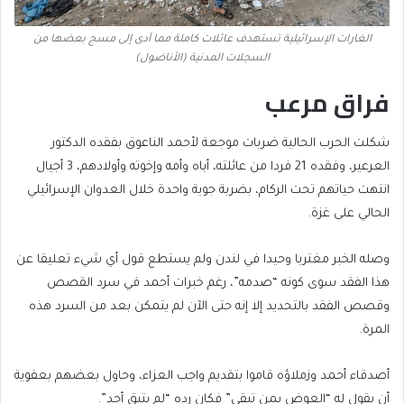
الغارات الإسرائيلية تستهدف عائلات كاملة مما أدى إلى مسح بعضها من
السجلات المدنية (الأناضول)
فراق مرعب
شكلت الحرب الحالية ضربات موجعة لأحمد الناعوق بفقده الدكتور
العرعير، وفقده 21 فردا من عائلته، أباه وأمه وإخوته وأولادهم، 3 أجيال
انتهت حياتهم تحت الركام، بضربة جوية واحدة خلال العدوان الإسرائيلي
الحالي على غزة.
وصله الخبر مغتربا وحيدا في لندن ولم يستطع قول أي شيء تعليقا عن
هذا الفقد سوى كونه “صدمه”، رغم خبرات أحمد في سرد القصص
وقصص الفقد بالتحديد إلا إنه حتى الآن لم يتمكن بعد من السرد هذه
المرة.
أصدقاء أحمد وزملاؤه قاموا بتقديم واجب العزاء، وحاول بعضهم بعفوية
أن يقول له “العوض بمن تبقى” فكان رده “لم يتبق أحد”.