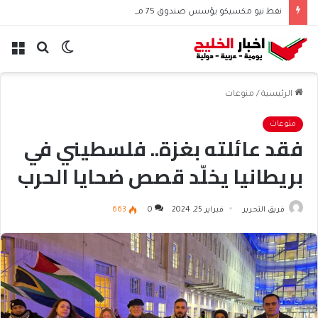
نفط نيو مكسيكو يؤسس صندوق 75 مليار دولار ويشعل جدل الإنفاق
الوضع
بحث
الق
المظلم
عن
الرئيسية
/
منوعات
منوعات
فقد عائلته بغزة.. فلسطيني في
بريطانيا يخلّد قصص ضحايا الحرب
فريق التحرير
فبراير 25, 2024
0
663