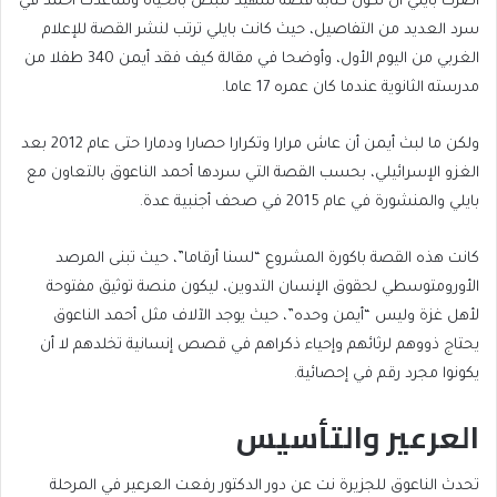
أصرت بايلي أن تكون كتابة قصة شهيد تنبض بالحياة وساعدت أحمد في
سرد العديد من التفاصيل، حيث كانت بايلي ترتب لنشر القصة للإعلام
الغربي من اليوم الأول، وأوضحا في مقالة كيف فقد أيمن 340 طفلا من
مدرسته الثانوية عندما كان عمره 17 عاما.
ولكن ما لبث أيمن أن عاش مرارا وتكرارا حصارا ودمارا حتى عام 2012 بعد
الغزو الإسرائيلي، بحسب القصة التي سردها أحمد الناعوق بالتعاون مع
بايلي والمنشورة في عام 2015 في صحف أجنبية عدة.
كانت هذه القصة باكورة المشروع “لسنا أرقاما”، حيث تبنى المرصد
الأورومتوسطي لحقوق الإنسان التدوين، ليكون منصة توثيق مفتوحة
لأهل غزة وليس “أيمن وحده”، حيث يوجد الآلاف مثل أحمد الناعوق
يحتاج ذووهم لرثائهم وإحياء ذكراهم في قصص إنسانية تخلدهم لا أن
يكونوا مجرد رقم في إحصائية.
العرعير والتأسيس
تحدث الناعوق للجزيرة نت عن دور الدكتور رفعت العرعير في المرحلة