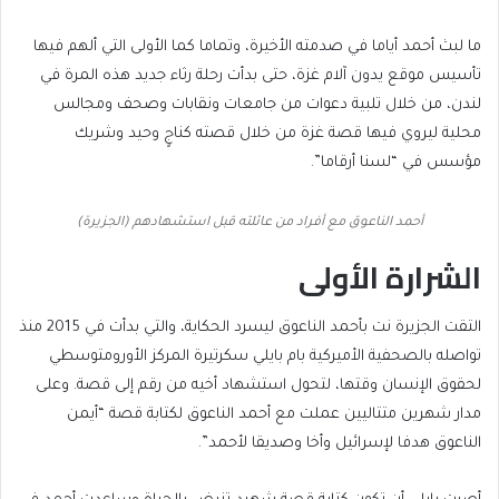
ما لبث أحمد أياما في صدمته الأخيرة، وتماما كما الأولى التي ألهم فيها
تأسيس موقع يدون آلام غزة، حتى بدأت رحلة رثاء جديد هذه المرة في
لندن، من خلال تلبية دعوات من جامعات ونقابات وصحف ومجالس
محلية ليروي فيها قصة غزة من خلال قصته كناجٍ وحيد وشريك
مؤسس في “لسنا أرقاما”.
أحمد الناعوق مع أفراد من عائلته قبل استشهادهم (الجزيرة)
الشرارة الأولى
التقت الجزيرة نت بأحمد الناعوق ليسرد الحكاية، والتي بدأت في 2015 منذ
تواصله بالصحفية الأميركية بام بايلي سكرتيرة المركز الأورومتوسطي
لحقوق الإنسان وقتها، لتحول استشهاد أخيه من رقم إلى قصة. وعلى
مدار شهرين متتاليين عملت مع أحمد الناعوق لكتابة قصة “أيمن
الناعوق هدفا لإسرائيل وأخا وصديقا لأحمد”.