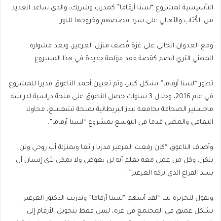
التأسيسية لمشروع “لسنا أرقاما” كمدرب وشريك، والذي ساعد العديد
من الكُتاب والأهالي على سرد قصصهم وخروجها للنور.
ومع العدوان الحالي على غزة قُصف منزل العرعير، وبعد مشواره
المهني الثري انضم كقصة فقد مؤلمة جديدة في هذا المشروع.
تطور “لسنا أرقاما” بشكل كبير، وتم تعيين أحمد الناعوق مديرا للمشروع
في عام 2016، وخلال 3 سنوات حصل الناعوق على منحة دراسية لدراسة
ماجستير الصحافة بجامعة ليدز البريطانية بمنحة تشفنينغ، محاولا
التعافي والمضي قدما في التوسع بمشروع “لسنا أرقاما”.
وأضاف الناعوق “كان رفعت العرعير مدربا رائعا وبمنزلة أب روحي ولن
يتكرر، وكل من عمل معه يعلم أنه لن يعوض ولا يمكن لأي إنسان أن
يسد الفراغ الذي تركه العرعير” .
ويقول للجزيرة نت “لقد أسهم “لسنا أرقاما” وتدريب الدكتور العرعير
بشكل عميق في المجتمع في غزة، ليس فقط بتحويل الأرقام إلى