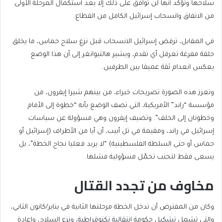
سلاحها وتؤكد أنها لن توافق على ذلك إلا بعد استكمال المرحلة الأولى
من الاتفاق وانسحاب إسرائيل الكامل من القطاع.
في المقابل، ترفض إسرائيل الانسحاب قبل نزع سلاح حماس، ما يخلق
حلقة مفرغة تعرقل أي تقدم، ويشير هالتيوانغر إلى أن هذا الوضع
يعكس انعدام ثقة عميقا بين الطرفين.
وتعزز هذه الصورة تصريحات خبراء، من بينهم شيرا إيفرون، من
مؤسسة “راند” الأمريكية، التي تصف الوضع بأنه “خطوة إلى الأمام
وخطوتان إلى الخلف”. وتضيف إيفرون وهي مسؤولة عن سياسات
إسرائيل في راند، ومقيمة في تل أبيب، أن أيا من الأطراف (إسرائيل أو
حماس أو حتى السلطة الفلسطينية) “لا يريد فعليا نجاح الخطة”، بل
يسعى فقط لتجنب تحمّل مسؤولية فشلها.
مخاوف من تجدد القتال
وكان من المفترض أن تدخل الخطة مرحلتها الثانية في يناير/كانون الثاني،
والتي تشمل تشكيل حكومة انتقالية تكنوقراطية، ونزع السلاح، وإعادة