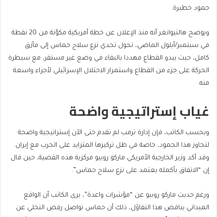
جمود خطيرة.
ويوضح هالتيوانغر أنه منذ الإعلان عن خطة أمريكية مكوّنة من 20 نقطة
في سبتمبر/أيلول الماضي، تحول تحدي نزع سلاح حماس إلى مأزق
كامل، حيث يبدو القطاع مهددا بالبقاء في وضع غير مستقر، مع سيطرة
الحركة على جزء من القطاع واستمرار الاحتلال الإسرائيلي لأجزاء واسعة
منه.
غياب إستراتيجية واضحة
وبحسب الكاتب، فإن إدارة ترمب لم تقدم حتى الآن إستراتيجية واضحة
لتجاوز هذا الجمود، خاصة في ظل تركيزها المتزايد على الحرب مع إيران.
وقد أكد وزير الخارجية الأمريكي ماركو روبيو مركزية هذه القضية، حين قال
إن “الاتفاق بأكمله يعتمد على نزع سلاح حماس”.
ورغم حديث ماركو روبيو عن “مؤشرات واعدة”، يرى الكاتب أن الواقع
الميداني يناقض هذا التفاؤل، ذلك أن حماس تواصل رفض التخلي عن