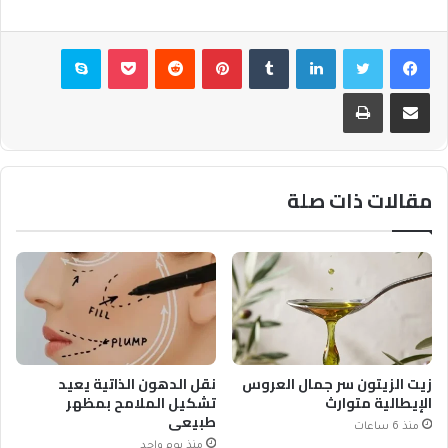
فيسبوك
تويتر
لينكدإن
بينتيريست
بوكيت
سكايب
مشاركة عبر البريد
طباعة
مقالات ذات صلة
زيت الزيتون سر جمال العروس
نقل الدهون الذاتية يعيد
الإيطالية متوارث
تشكيل الملامح بمظهر
طبيعي
منذ 6 ساعات
منذ يوم واحد