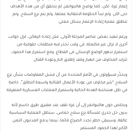
إعمار غزة. لكن، كما يوضح هالتيوانغر، لم يتحقق أي من هذه الأهداف
حتى الآن: ولم تبدأ الحكومة الانتقالية عملها، ولم يتم نزع السلاح، ولم
تنطلق عملية إعادة الإعمار بشكل فعلي.
ورغم تنفيذ بعض عناصر المرحلة الأولى، مثل إعادة الرهائن، فإن جوانب
أخرى لا تزال غير مكتملة، في وقت تحذر فيه منظمات حقوقية من
استمرار تدهور الوضع الإنساني في القطاع. ومع استمرار هذا الجمود،
تتزايد المخاوف من انهيار وقف إطلاق النار وعودة القتال.
ويحذّر مسؤولون في الأمم المتحدة من أن فشل المفاوضات بشأن نزع
السلاح “يثير مخاوف من عودة الأعمال القتالية واسعة النطاق”، خاصة
في ظل هشاشة الهدنة الحالية واستمرار العمليات العسكرية المتفرقة.
ويخلص جون هالتيوانغر إلى أن غزة تقف عند مفترق طرق حاسم لأنه
بدون حل جذري لمسألة نزع سلاح حماس، ستظل العملية السياسية
عالقة، وسيبقى خطر تجدد الصراع قائما، بينما يدفع المدنيون الثمن
الأكبر لهذا الجمود المستمر.