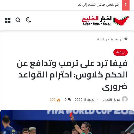
فولكس فاغن تلمح إلى تسريح 50 ألف موظف عالميًا
الوضع
بحث
الق
المظلم
عن
الرئيسية
/
رياضة
رياضة
فيفا ترد على ترمب وتدافع عن
الحكم كلاوس: احترام القواعد
ضروري
فريق التحرير
يوليو 8, 2026
0
620