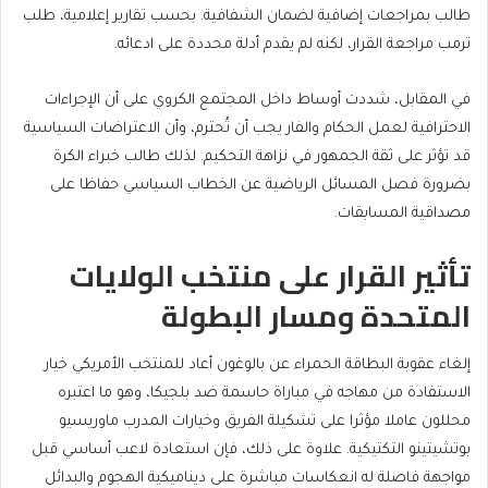
طالب بمراجعات إضافية لضمان الشفافية. بحسب تقارير إعلامية، طلب
ترمب مراجعة القرار، لكنه لم يقدم أدلة محددة على ادعائه.
في المقابل، شددت أوساط داخل المجتمع الكروي على أن الإجراءات
الاحترافية لعمل الحكام والفار يجب أن تُحترم، وأن الاعتراضات السياسية
قد تؤثر على ثقة الجمهور في نزاهة التحكيم. لذلك طالب خبراء الكرة
بضرورة فصل المسائل الرياضية عن الخطاب السياسي حفاظا على
مصداقية المسابقات.
تأثير القرار على منتخب الولايات
المتحدة ومسار البطولة
إلغاء عقوبة البطاقة الحمراء عن بالوغون أعاد للمنتخب الأمريكي خيار
الاستفادة من مهاجه في مباراة حاسمة ضد بلجيكا، وهو ما اعتبره
محللون عاملا مؤثرا على تشكيلة الفريق وخيارات المدرب ماوريسيو
بوتشيتينو التكتيكية. علاوة على ذلك، فإن استعادة لاعب أساسي قبل
مواجهة فاصلة له انعكاسات مباشرة على ديناميكية الهجوم والبدائل