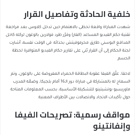
خلفية الحادثة وتفاصيل القرار
شهدت المباراة واقعة تحظى بالاهتمام حين تدخل كلاوس بعد مراجعة
تقنية حكم الفيديو المساعد (الفار) وقرّر طرد فولارين بالوغون لركله كاحل
المدافع البوسني طارق محرموفيتش بحذائه. في الوقت نفسه، أشارت
لجنة الحكام إلى أن القرار بُني على تقارير حكام الفيديو المتوافرة لحظة
الحسم.
لاحقا، علّق الفيفا عقوبة البطاقة الحمراء المفروضة على بالوغون، وتم
السماح له بالمشاركة في مباراة دور الـ16 أمام بلجيكا، وضمّه المدرب
ماوريسيو بوتشيتينو للتشكيلة الأساسية، بحسب المعلومات المتاحة
حول تأكيدات الاتحاد والاتصالات بين الأطراف المعنية.
مواقف رسمية: تصريحات الفيفا
وإنفانتينو