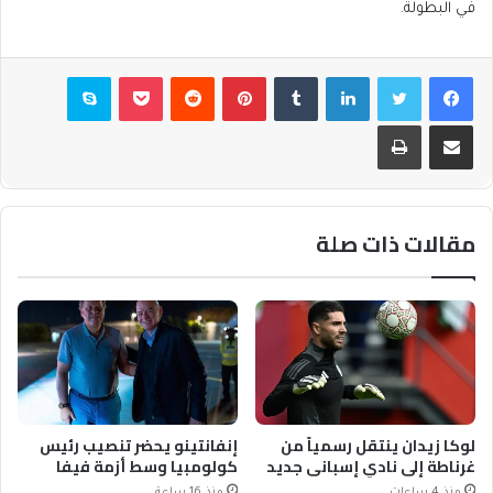
في البطولة.
فيسبوك
تويتر
لينكدإن
بينتيريست
بوكيت
سكايب
مشاركة عبر البريد
طباعة
مقالات ذات صلة
لوكا زيدان ينتقل رسمياً من
إنفانتينو يحضر تنصيب رئيس
غرناطة إلى نادي إسباني جديد
كولومبيا وسط أزمة فيفا
منذ 4 ساعات
منذ 16 ساعة