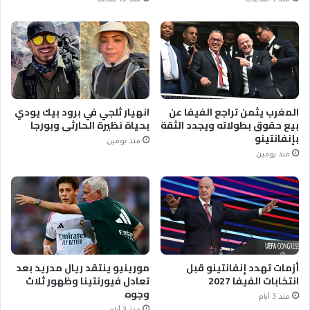
المغرب يثمن تراجع الفيفا عن
انهيار ثلجي في برود بيك يودي
بيع حقوق بطولاته ويجدد الثقة
بحياة نظيرة الحارثي وبورجا
بإنفانتينو
منذ يومين
منذ يومين
أزمات تهدد إنفانتينو قبل
مورينيو ينتقد ريال مدريد بعد
انتخابات الفيفا 2027
تعادل فيورنتينا وظهور ثلاث
وجوه
منذ 3 أيام