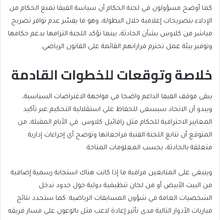
كما أوضح مسؤولون في لجنة الحكام أن سياسة الفيفا تمنع الحكام من
الإدلاء بتصريحات إعلامية خلال البطولة، وهو ما يفسّر عدم توافر تصريح
مباشر من كلاوس بشأن الحادثة، بينما تؤكد اللجنة التزامها بدعم حكامها
وتوفير بيئة عمل تحترم قراراتهم القائمة على القانون الرياضي.
خلاصة وتوقعات للخطوات القادمة
يبقى موقف الفيفا الداعم واضحا في مواجهة الاعتراضات السياسية،
ويبدو أن الاتحاد سيسعى للحفاظ على استقلالية التحكيم عبر تأكيد
المعايير الاحترافية للحكام مثل رافائيل كلاوس. في الأيام المقبلة، من
المتوقع أن تتابع اللجنة الفنية مراجعاتها وتوضح أي إجراءات إدارية
متعلقة بالحادثة، بحسب المعلومات المتاحة.
وينبغي على المتابعين مراقبة ما إذا كانت هناك استجابة رسمية إضافية
من البيت الأبيض أو من لجان تنظيمية دولية حول حدود تدخل
الشخصيات العامة في شؤون المسابقات الرياضية. كما ستحدد نتائج
مباريات الأدوار التالية مدى تأثير إعادة لاعب مثل بالوغون على مسار فريقه