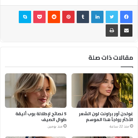
فيسبوك
تويتر
لينكدإن
بينتيريست
بوكيت
سكايب
مشاركة عبر البريد
طباعة
مقالات ذات صلة
غولدن آور براونت لون الشعر
5 نصائح لإطلالة بوب أنيقة
الأكثر رواجاً هذا الموسم
طوال الصيف
منذ 22 ساعة
منذ يومين