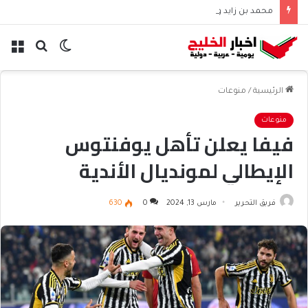
محمد بن زايد وبوتين يتباحثان هاتفياً حول التعاون والتطورات الإقليمية والدولية
الوضع
بحث
الق
المظلم
عن
الرئيسية
/
منوعات
منوعات
فيفا يعلن تأهل يوفنتوس
الإيطالي لمونديال الأندية
فريق التحرير
مارس 13, 2024
0
630