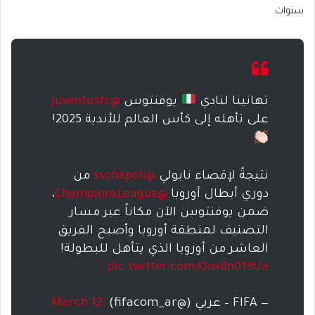
سنوات.
تهانينا لنادي
يوفنتوس
@juventusfc
على تأهله إلى كأس العالم للأندية 2025!
نتيجةً لإقصاء نابولي
@sscnapoli
من
دوري أبطال أوروبا
@ChampionsLeague
،
ضمن يوفنتوس الآن مكاناً عبر مسار
التصنيف لمنطقة أوروبا وأصبح الفريق
العاشر من أوروبا الذي يتأهل للبطولة!
pic.twitter.com/OnxBn019Ua
— FIFA – عربي (@fifacom_ar)
March 12,