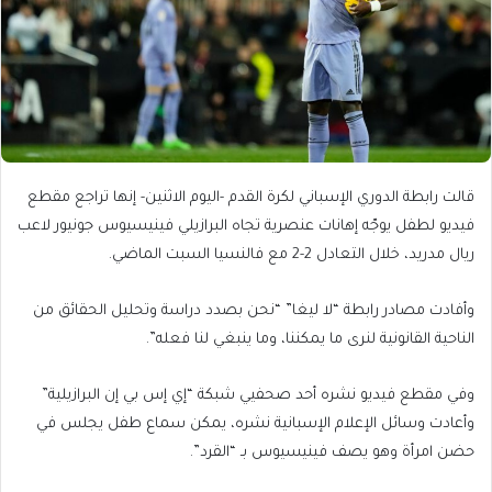
قالت رابطة الدوري الإسباني لكرة القدم -اليوم الاثنين- إنها تراجع مقطع
فيديو لطفل يوجّه إهانات عنصرية تجاه البرازيلي فينيسيوس جونيور لاعب
ريال مدريد، خلال التعادل 2-2 مع فالنسيا السبت الماضي.
وأفادت مصادر رابطة “لا ليغا” “نحن بصدد دراسة وتحليل الحقائق من
الناحية القانونية لنرى ما يمكننا، وما ينبغي لنا فعله”.
وفي مقطع فيديو نشره أحد صحفيي شبكة “إي إس بي إن البرازيلية”
وأعادت وسائل الإعلام الإسبانية نشره، يمكن سماع طفل يجلس في
حضن امرأة وهو يصف فينيسيوس بـ “القرد”.