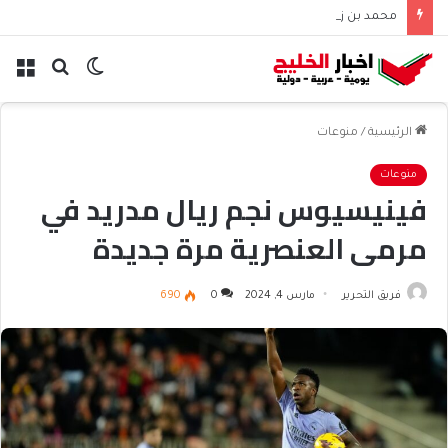
محمد بن زايد وبوتين يتباحثان هاتفياً حول التعاون والتطورات الإقليمية والدولية
الوضع
بحث
الق
المظلم
عن
الرئيسية
/
منوعات
منوعات
فينيسيوس نجم ريال مدريد في
مرمى العنصرية مرة جديدة
فريق التحرير
مارس 4, 2024
0
690