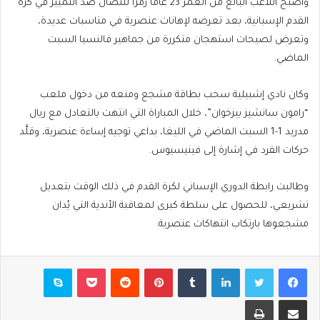
وأصبح اللاعب البالغ من العمر 23 عاما رمزا للنضال ضد التمييز في كرة
القدم الإسبانية، بعد تعرضه لإهانات عنصرية في مناسبات عديدة،
وتعرض لصيحات استهجان متكررة من جماهير فالنسيا السبت
الماضي.
وكان نادي إشبيلية سحب بطاقة مشجع ومنعه من دخول ملعب
“رامون سانشيز بيزخوان”، خلال المباراة التي انتهت بالتعادل مع ريال
مدريد 1-1 السبت الماضي في الليغا، بداعي توجيه إساءة عنصرية، وقلَّد
حركات القرد في إشارة إلى فينيسيوس.
وطالبت رابطة الدوري الإسباني لكرة القدم في ذلك الوقت بتعديل
تشريعي، للحصول على سلطة كبرى لمعاقبة الأندية التي يُدان
مشجعوها بارتكاب انتهاكات عنصرية.
فيسبوك
تويتر
لينكدإن
بينتيريست
بوكيت
سكايب
مشاركة عبر البريد
طباعة