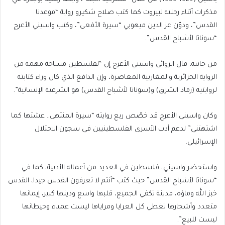
مذكرات أثناء رحلته لبيروت كما كتب صلاح شكيرو رواية “موعدنا
القدس”، ودوّن عز الدين ميهوبي “سيرة الأفعى”، وكتب واسيني الأعرج
“سوناتا لأشباح القدس”.
من جانبه، قال الروائي واسيني الأعرج إن “لفلسطين مساحة مهمة من
الرواية الجزائرية والمغاربية المعاصرة، وإن الدافع الذي كان وراء كتابته
لروايتيه (رماد الشرق) و(سوناتا لأشباح القدس) هو الشرعية الإنسانية”.
وكان واسيني الأعرج قد خصّص ريع روايته “سيرة المنتهى.. عشتها كما
اشتهتني” لدعم أدب الأسرى الفلسطينيين في سجون الاحتلال
الإسرائيلي.
واستحضر واسيني، فلسطين في العديد من أعماله الأدبية، كما في
“سوناتا لأشباح القدس” حيث كتب “أنتم لا تعرفون القدس جيدا، القدس
خبز الله وماؤه، مدينة تكفي الجميع، قلبها واسع ودينها كبير، إيمانها
متعدد وأشجارها تغطي كل العرايا ومراياها ليست عمياء وحيطانها
ليست للبيع”.