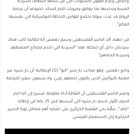
بإخلاص وعدم القبول بالتسويات التي من شأنها اختطاف السردية
العربية وتدجينها بما يتوافق ومرويات التيار السائد خصوصا أن ترجمة
الرواية قد غدت سوقا تخضع لقوانين اللحظة النيوليبرالية التي يعيشها
العالم”.
من جهته، أكد الناشر الفلسطيني وسيم دهمش أنه لطالما كانت هناك
سرديتان داخل أي جماعة، هما “السردية التي تخدم مصالح المضطهِد
وسردية الجماهير”.
وتابع دهمش -وهو صاحب دار نشر “كيو” (Q) الإيطالية- أن دار نشره غير
معنية بالروائيين الذين يكتبون لجمهور غربي، ولا يسعون سوى للترجمة.
واعتبر الناشر الفلسطيني أن الثقافة أداة مقاومة، مشيرا إلى أنه اختار
الحرف الأول لاسم دار نشره التي أسسها قبل 25 عاما في إيطاليا
“قاف”، تيمُّنا بحي القصبة الجزائري على اعتباره أهم معاقل ثورة التحرير
الجزائرية إبان الاستعمار الفرنسي.