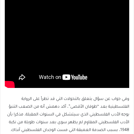
وفي جواب عن سؤال يتعلق بالتحولات التي قد تطرأ على الرواية
الفلسطينية بعد “طوفان الأقصى”، أكد دهمش أنه من الصعب التنبؤ
بوجه الأدب الفلسطيني الذي سيتشكل في السنوات المقبلة، مذكرا بأن
الأدب الفلسطيني المقاوِم لم يظهر سوى بعد سنوات طويلة من نكبة
1948، بسبب الصدمة العميقة التي مست الوجدان الفلسطيني آنذاك.