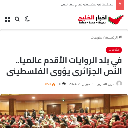
محكمة نيو مكسيكو تغرم ميتا نصف مليار دولار بسبب الأطفال
الوضع
بحث
الق
المظلم
عن
الرئيسية
/
منوعات
منوعات
في بلد الروايات الأقدم عالميا..
النص الجزائري يؤوي الفلسطيني
فريق التحرير
فبراير 25, 2024
0
650