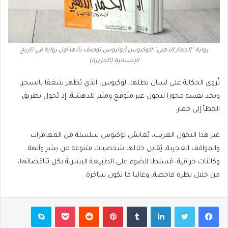
رواية “الحمار الذهبي” للوكيوس أبوليوس توصف بأنها أول رواية في تاريخ
الإنسانية (الجزيرة)
تُروى الحكاية على لسان بطلها، لوكيوس، الذي يُظهر شغفا بالسحر،
ويجد نفسه محورا لتحول غير متوقع ومثير للدهشة، إذ يُحول بطريق
الخطأ إلى حمار.
عبر هذا التحول الغريب، يُعايش لوكيوس سلسلة من المغامرات
والمواقف العجيبة، يُقابل خلالها شخصيات متنوعة من بشر وآلهة
وكائنات خرافية، مُسلطا الضوء على الطبيعة البشرية بكل تناقضاتها،
من خلال نظرة فاحصة، وغالبا ما تكون ساخرة.
فيسبوك
تويتر
لينكدإن
بينتيريست
بوكيت
سكايب