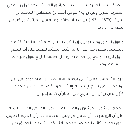
ويضيف يبرير للجزيرة نت أن الأدب الجزائري الحديث شهد “أول رواية في
المغرب العربي وهي رواية “القومي أحمد بن مصطفى” لمحمد بن
شريف (1879 – 1921) ابن مدينة الجلفة، وعليه فإن الجزائر تحوز أكثر من
سبق في الرواية.
ويقول الدكتور وحيد بوعزيز، إن الغرب باعتبار “هيمنته العالمية اقتصاديا
وسياسيا، هيمن حتى على تاريخ الأدب، وسوّق لنفسه على أنه المنتج
الأوّل للرواية، ونجح إلى حد بعيد، رغم أن حقيقة التاريخ تقول غير ذلك
والأمر معروف”.
فرواية “الحمار الذهبي” التي ترجمها فيما بعد أبو العيد دودو، هي أول
رواية كتبت في تاريخ الإنسانية، إلا أن الغرب مُصر على “دون كيخوتة”
كأوّل نص روائي في التاريخ على اعتبار أن كاتبه إسباني.
وأجمع الروائيون الجزائريون والعرب المشاركون بالملتقى الدولي للرواية
على أن الرواية يجب أن تحمل هواجس المجتمعات، وأن العبء الحقيقي
الذي يحمله الكاتب المعاصر هو حماية تاريخه والتسويق للحقائق بدل