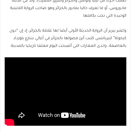
ضمت أجزاء من ليبيا وتونس والجزائر وشرق المغرب)، ولد في مدينة
مادوروس، أو ما تعرف حاليا بمادور بالجزائر وهو صاحب الرواية اللاتينية
الوحيدة التي نجت بكاملها.
واعتبر يبرير أن الرواية الحديثة الأولى أيضا لها علاقة بالجزائر، إذ إن “دون
كيخوتة” لثيربانتس كتبت أبرز فصولها بالجزائر في أعالي شارع بلوزداد
بالعاصمة، بإحدى المغارات التي أصبحت اليوم معلما تاريخيا بالمدينة.