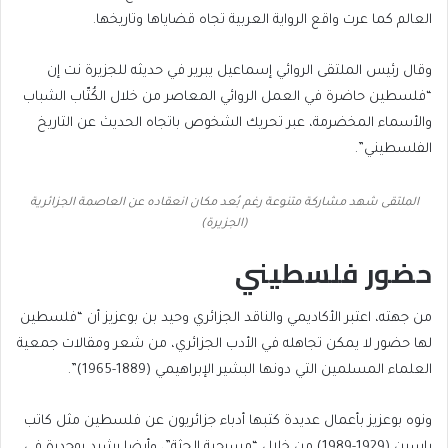
العالم كما عرت واقع الرواية العربية تجاه قضاياها وتاريخها.
وقال رئيس الملتقى الروائي إسماعيل يبرير في حديثه للجزيرة نت إن
“فلسطين حاضرة في العمل الروائي المعاصر من خلال الكُتّاب الشباب
والأسماء المخضرمة، عبر تحريك الشخوص باتجاه الحديث عن التاريخ
الفلسطيني”.
الملتقى شهد مشاركة متنوعة رغم بُعد مكان انعقاده عن العاصمة الجزائرية
(الجزيرة)
حضور فلسطيني
من جهته، اعتبر الأكاديمي والناقد الجزائري وحيد بن بوعزيز أن “فلسطين
لها حضور لا يمكن تجاهله في الأدب الجزائري، من شعر ومقالات جمعية
العلماء المسلمين التي دونها البشير الإبراهيمي (1889-1965)”.
ونوه بوعزيز بأعمال عديدة كتبها أدباء جزائريون عن فلسطين مثل كاتب
ياسين (1929-1989) من خلال “مسرحية الجثة”، وأيضا رشيد بوجدرة في