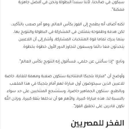
سيكون في صالحنا، لأننا سنبدأ البطولة ونحن في أفضل جاهزية
ممكنة”.
لكنه أضاف أنه يطمح إلى الفوز بكأس العالم، وهو أمر صعب بالتأكيد،
لكن هدفه وطموحه يتمثلان في المشاركة في البطولة والتتويج بها،
بينما يدرك تماما قوة المنتخبات المشاركة، وأشار إلى أن اللاعبين
يتحدثون معا دائما ويسعون لتجاوز الدور الأول خطوة بخطوة.
وتابع: “إذا سألتني عن حلمي، فسأقول إنه التتويج بكأس العالم”.
وأوضح أن “مباراة بلجيكا الافتتاحية ستكون صعبة ومهمة للغاية، خاصة
للاعبين الذين سيخوضون أول مباراة لهم أمام بلجيكا في هذا الملعب.
وبالطبع، ستكون الجماهير حاضرة، وستشجع المنتخبين على حد سواء.
بالنسبة لنا، هذه مباراة كبيرة، والأهم هو أن ندخلها بثقة كبيرة، وبإذن الله
نكون قادرين على تحقيق الفوز”.
الفخر للمصريين