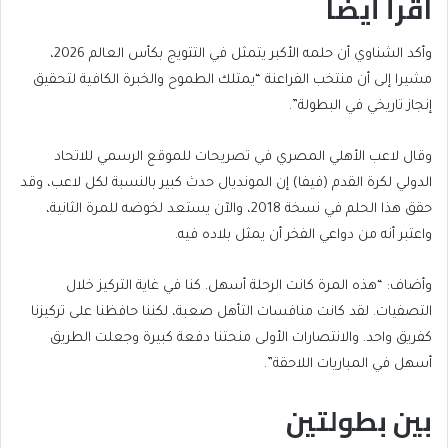
اقرأ أيضا
end
list
وأكد الشناوي أن حلمه الأكبر يتمثل في التتويج بكأس العالم 2026،
of
of
مشيرا إلى أن منتخب الفراعنة “يمتلك الطموح والخبرة الكافية لتحقيق
list
2
إنجاز تاريخي في البطولة”.
items
وقال لاعب الأهلي المصري في تصريحات للموقع الرسمي للاتحاد
الدولي لكرة القدم (فيفا) إن المونديال حدث كبير بالنسبة لكل لاعب، وقد
حقق هذا الحلم في نسخة 2018، والآن يستعد لخوضه للمرة الثانية،
واعتبر أنه من دواعي الفخر أن يمثل بلاده فيه.
وأضاف: “هذه المرة كانت الرحلة أسهل. كنا في غاية التركيز خلال
التصفيات. لقد كانت منافسات التأهل صعبة، لكننا حافظنا على تركيزنا
كفريق واحد. والانتصارات الأولى منحتنا دفعة كبيرة وجعلت الطريق
أسهل في المباريات اللاحقة”.
بين بطولتين