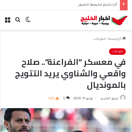
ألبا تختتم مخيمها الصيفي لطلاب البحرين
الوضع
بحث
الق
المظلم
عن
الرئيسية
/
منوعات
منوعات
في معسكر “الفراعنة”.. صلاح
واقعي والشناوي يريد التتويج
بالمونديال
فريق التحرير
يونيو 11, 2026
0
626