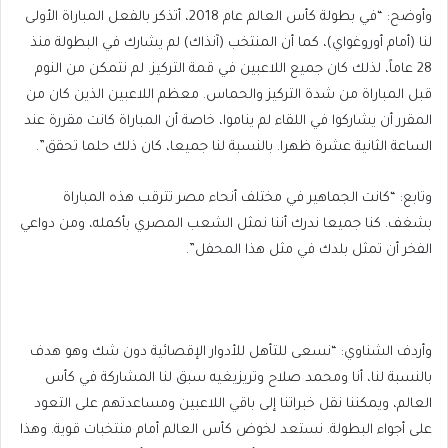
وأوضح: “في بطولة كأس العالم عام 2018، أتذكر بالفعل المباراة الأولى
لنا (أمام أوروغواي)، كما أن المنتخب (آنذاك) لم يشارك في البطولة منذ
28 عاماً، لذلك كان جميع اللاعبين في قمة التركيز. لم نتمكن من النوم
قبل المباراة من شدة التركيز والحماس. معظم اللاعبين الذين كان من
المقرر أن يشاركوا في اللقاء لم يناموا، خاصة أن المباراة كانت مقررة عند
الساعة الثانية عشرة ظهرا. بالنسبة لنا جميعا، كان ذلك حلما تحقق”.
وتابع: “كانت الجماهير في مختلف أنحاء مصر تترقب هذه المباراة
بشغف. كنا جميعا ندرك أننا نمثل الشعب المصري بأكمله، ومن دواعي
الفخر أن تمثل بلدك في مثل هذا المحفل”.
وأردف الشناوي: “نسعى للتأهل للأدوار الإقصائية دون شك وهو هدف
بالنسبة لنا، أنا ومحمد صلاح وتريزيغيه سبق لنا المشاركة في كأس
العالم، ويمكننا نقل خبراتنا إلى باقي اللاعبين ومساعدتهم على التعود
على أجواء البطولة. نستعد لخوض كأس العالم أمام منتخبات قوية. وهذا