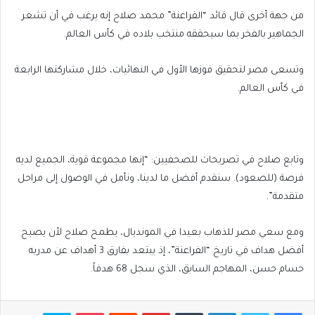
من جهة أخرى قال ⁠⁠⁠⁠⁠⁠⁠⁠قائد “الفراعنة” محمد صلاح ⁠⁠⁠⁠⁠⁠⁠⁠إنه يرغب في أن تشعر
الجماهير بالفخر بما سيحققه منتخب بلاده في ⁠⁠⁠⁠⁠⁠⁠⁠كأس العالم.
وتسعى مصر لتحقيق فوزها الأول في النهائيات، خلال مشاركتها الرابعة
⁠⁠⁠⁠⁠⁠⁠⁠في كأس العالم.
وتابع صلاح في تصريحات للصحفيين: “إنها مجموعة قوية، الجميع لديه
فرصة (للصعود). سنقدم أفضل ما ⁠⁠⁠⁠⁠⁠⁠⁠لدينا، ونأمل في الوصول إلى مراحل
متقدمة”.
ومع سعي مصر ⁠⁠⁠⁠⁠⁠⁠⁠للذهاب بعيدا في المونديال، يطمح صلاح لأن يصبح
‌‌‌‌‌‌‌‌أفضل هداف في تاريخ “الفراعنة”، إذ يبتعد بفارق 3 أهداف عن مدربه
حسام ‌‌‌‌‌‌‌‌حسن، ‌‌‌‌‌‌‌‌المهاجم السابق، الذي سجل 68 هدفاً.
فيسبوك
تويتر
لينكدإن
بينتيريست
بوكيت
سكايب