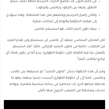
في الخيار الأول، قد تخضع الأحزاب الحريدية لخطة تجنيد سيتم
الاتفاق عليها بين الليكود وغانتس وآيزنكوت.
والثاني إصرار الحريديم ورفضهم مثل هذا المخطط، وهذا سيؤدي
إلى تفكيك الحكومة والتوجه إلى انتخابات مبكرة.
بينما يكون الخيار الثالث هو استسلام غانتس.
لكن المحلل السياسي يعتقد أن غانتس لن يستسلم ولن يقدم المزيد
من التنازلات، خاصة في قانون التجنيد الإلزامي، قائلا “لقد استسلم
بالفعل بما فيه الكفاية خلال حكومة الطوارئ، يبدو أنه لن يكون هناك أي
تراجع لغالانت أيضا”.
وقدر أن هذه الخطوة بشأن “قانون التنجيد” تم تنسيقها بين غالانت
وغانتس، لافتا إلى أن حكومة الطوارئ أسست جسرا بينهما، وهو ما
يلاحظه نتنياهو الذي بات محاصرا في ساحة سياسية متفجرة، ويواجه
تحديات ومشكلة من الصعب الخروج منها بأمان.