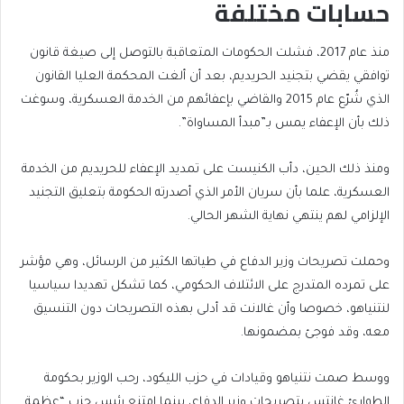
حسابات مختلفة
منذ عام 2017، فشلت الحكومات المتعاقبة بالتوصل إلى صيغة قانون
توافقي يقضي بتجنيد الحريديم، بعد أن ألغت المحكمة العليا القانون
الذي شُرّع عام 2015 والقاضي بإعفائهم من الخدمة العسكرية، وسوغت
ذلك بأن الإعفاء يمس بـ”مبدأ المساواة”.
ومنذ ذلك الحين، دأب الكنيست على تمديد الإعفاء للحريديم من الخدمة
العسكرية، علما بأن سريان الأمر الذي أصدرته الحكومة بتعليق التجنيد
الإلزامي لهم ينتهي نهاية الشهر الحالي.
وحملت تصريحات وزير الدفاع في طياتها الكثير من الرسائل، وهي مؤشر
على تمرده المتدرج على الائتلاف الحكومي، كما تشكل تهديدا سياسيا
لنتنياهو، خصوصا وأن غالانت قد أدلى بهذه التصريحات دون التنسيق
معه، وقد فوجئ بمضمونها.
ووسط صمت نتنياهو وقيادات في حزب الليكود، رحب الوزير بحكومة
الطوارئ غانتس بتصريحات وزير الدفاع، بينما امتنع رئيس حزب “عظمة