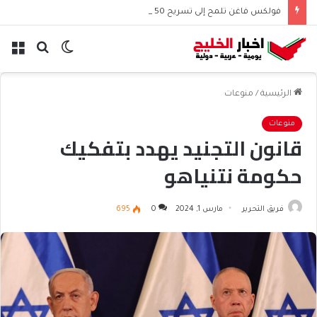
فولكس فاغن تلمح إلى تسريح 50 ألف موظف عالميًا
الوضع
بحث
الق
المظلم
عن
الرئيسية
/
منوعات
منوعات
قانون التجنيد يهدد بتفكيك
حكومة نتنياهو
فريق التحرير
مارس 1, 2024
0
695