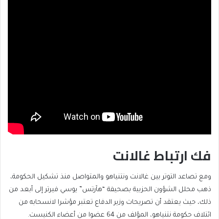
فك ارتباط غالانت
ومع تصاعد التوتر بين غالانت ونتنياهو والمتواصل منذ تشكيل الحكومة،
ذهب محلل الشؤون الحزبية بصحيفة “هآرتس” يوسي فيرتر إلى أبعد من
ذلك، حيث يعتقد أن تصريحات وزير الدفاع تعتبر مؤشرا لانسحابه من
ائتلاف حكومة نتنياهو، المؤلف من 64 عضوا من أعضاء الكنيست.