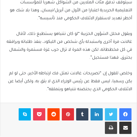
سيتوقف تدفق مئات الملايين من الشواكل شهريا للمؤسسات
التعليمية الحريدية اعتبارا من الأول من أبريل/نيسان، وهذا بلا شك هو
أخطر تهديد لاستقرار الائتلاف الحكومي منذ تأسيسه”.
ويقول محلل الشؤون الحزبية “لو كان نتنياهو يستطيع ذلك، لأقال
غالانت مرة أخرى واستبدله بأي شخص من الليكود، ينفذ طلباته ويرافقه
في كل مخططاته، لكن هذه المرة لا تزال حرب غزة مستمرة والشمال
يحترق، فهذا مستحيل”.
وخلص للقول إن “تصريحات غالانت تمثل فك ارتباطه الأخير، حتى لو لم
يكن رسميا، ليس فقط عن رئيس الوزراء الذي لا يثق به، ولكن أيضا عن
الائتلاف الحكومي الذي يحتضنه نتنياهو ويتملقه”.
فيسبوك
تويتر
لينكدإن
بينتيريست
بوكيت
سكايب
مشاركة عبر البريد
طباعة