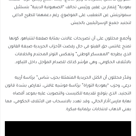
يهودية” إيتمار بن غفير، ورئيس تحالف “الصهيونية الدينية” بتسلئيل
سموتريتش عن التعقيب على الموضوع، رغم دعمهما للطرح الداعي
لتجنيد جميع الإسرائيليين بالجيش.
وأجمع محللون على أن تصريحات غالانت بمثابة صفعة لنتنياهو، كونها
تمنح غانتس حق الفيتو في حال رفضت الأحزاب الحريدية صيغة القانون
الذي يطرحه “المعسكر الوطني” وتعكس التوتر المحتدم والخلافات
بالائتلاف الحكومي، وهي مؤشر كذلك للصدام المؤجل داخل الليكود.
وقدّر محللون أن الكتل الحريدية المتمثلة بحزب شاس” برئاسة أرييه
درعي، وحزب “يهودية التوراة” برئاسة موشيه غافني، تعارض بشدة قانون
التجنيد، الذي يتوقع تقديمه للكنيست والتصويت عليه بموعد أقصاه
نهاية مارس/آذار الحالي، وقد تهدد بالانسحاب من الائتلاف الحكومي، مما
يعني الذهاب لانتخابات برلمانية مبكرة.