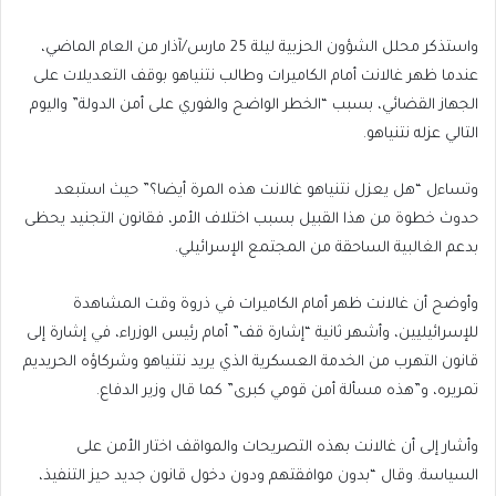
واستذكر محلل الشؤون الحزبية ليلة 25 مارس/آذار من العام الماضي،
عندما ظهر غالانت أمام الكاميرات وطالب نتنياهو بوقف التعديلات على
الجهاز القضائي، بسبب “الخطر الواضح والفوري على أمن الدولة” واليوم
التالي عزله نتنياهو.
وتساءل “هل يعزل نتنياهو غالانت هذه المرة أيضا؟” حيث استبعد
حدوث خطوة من هذا القبيل بسبب اختلاف الأمر، فقانون التجنيد يحظى
بدعم الغالبية الساحقة من المجتمع الإسرائيلي.
وأوضح أن غالانت ظهر أمام الكاميرات في ذروة وقت المشاهدة
للإسرائيليين، وأشهر ثانية “إشارة قف” أمام رئيس الوزراء، في إشارة إلى
قانون التهرب من الخدمة العسكرية الذي يريد نتنياهو وشركاؤه الحريديم
تمريره، و”هذه مسألة أمن قومي كبرى” كما قال وزير الدفاع.
وأشار إلى أن غالانت بهذه التصريحات والمواقف اختار الأمن على
السياسة. وقال “بدون موافقتهم ودون دخول قانون جديد حيز التنفيذ،