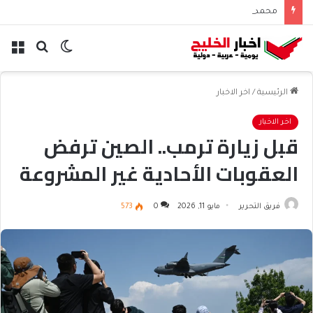
محمد بن زايد وبوتين يتباحثان هاتفياً حول التعاون والتطورات الإقليمية والدولية
الوضع
بحث
الق
المظلم
عن
الرئيسية
/
اخر الاخبار
اخر الاخبار
قبل زيارة ترمب.. الصين ترفض
العقوبات الأحادية غير المشروعة
فريق التحرير
مايو 11, 2026
0
573