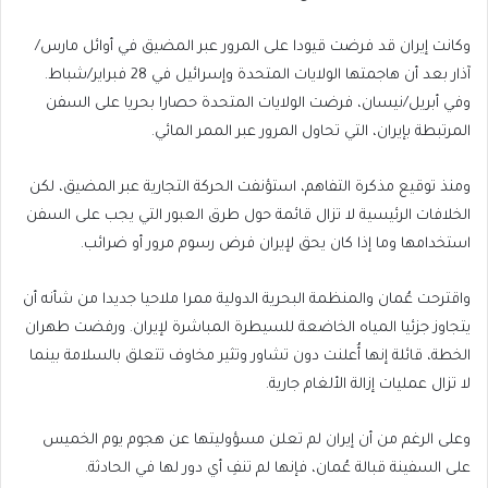
وكانت إيران قد فرضت قيودا على المرور عبر المضيق في أوائل مارس/
آذار بعد أن هاجمتها الولايات المتحدة وإسرائيل في 28 فبراير/شباط.
وفي أبريل/نيسان، فرضت الولايات المتحدة حصارا بحريا على السفن
المرتبطة بإيران، التي تحاول المرور عبر الممر المائي.
ومنذ توقيع مذكرة التفاهم، استؤنفت الحركة التجارية عبر المضيق، لكن
الخلافات الرئيسية لا تزال قائمة حول طرق العبور التي يجب على السفن
استخدامها وما إذا كان يحق لإيران فرض رسوم مرور أو ضرائب.
واقترحت عُمان والمنظمة البحرية الدولية ممرا ملاحيا جديدا من شأنه أن
يتجاوز جزئيا المياه الخاضعة للسيطرة المباشرة لإيران. ورفضت طهران
الخطة، قائلة إنها أُعلنت دون تشاور وتثير مخاوف تتعلق بالسلامة بينما
لا تزال عمليات إزالة الألغام جارية.
وعلى الرغم من أن إيران لم تعلن مسؤوليتها عن هجوم يوم الخميس
على السفينة قبالة عُمان، فإنها لم تنفِ أي دور لها في الحادثة.