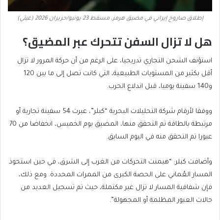
إطلاق صاروخ إيراني في مضيق هرمز، مسقط 23 يونيو/حزيران 2026 (غيتي)
هل لا تزال السفن تتحرك عبر المضيق؟
استؤنف الشحن التجاري تدريجيا، على الرغم من أن حركة المرور لا تزال
أقل بكثير من المستويات الطبيعية، التي كانت تصل إلى ما بين 120
و140 سفينة يوميا، قبل اندلاع الحرب.
ووفقا لأرقام شركة التحليلات البحرية “كبلر”، عبرت 54 سفينة تجارية أو
مرتبطة بالطاقة تم التحقق منها، المضيق يوم الخميس، انخفاضا من 70
عبورا تم التحقق منه في اليوم السابق.
وأضافت كبلر: “هيمنت التحركات من الغرب إلى الشرق، في حين استحوذ
المسار العُماني على الحصة الكبرى من الممرات المحددة. ومع ذلك،
فإن شفافية المسار لا تزال غير مكتملة، حيث تم تسجيل العديد من
حالات العبور المظلمة أو المجهولة”.