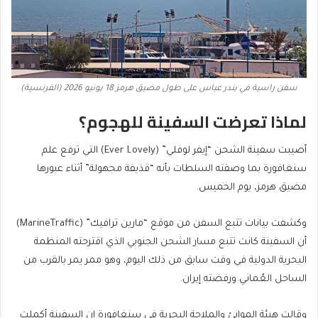
سفن راسية في بندر عباس على طول مضيق هرمز 18 يونيو 2026 (الفرنسية)
لماذا تعرضت السفينة للهجوم؟
أصيبت سفينة الشحن “إيفر لوفلي” (Ever Lovely) التي ترفع علم
سنغافورة بما وصفته السلطات بأنه “قذيفة مجهولة” أثناء عبورها
مضيق هرمز، يوم الخميس.
وكشفت بيانات تتبع السفن من موقع “مارين ترافيك” (MarineTraffic)
أن السفينة كانت تتبع مسار الشحن الجنوبي الذي اقترحته المنظمة
البحرية الدولية في وقت سابق من ذلك اليوم، وهو ممر يمر بالقرب من
الساحل العُماني ورفضته إيران.
وقالت هيئة الموانئ والملاحة البحرية في سنغافورة إن السفينة أكملت