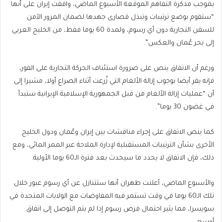
بموجب مذكرة التفاهم الموقعة الأسبوع الماضي، وافقت إيران على أنها
“ستقوم بوضع ترتيبات وتبذل قصارى جهدها لضمان المرور الآمن
للسفن التجارية دون أي رسوم، ولمدة 60 يوما فقط، من الخليج العربي
إلى بحر عُمان والعكس”.
ورغم أن الاتفاق ينص على ضرورة استئناف الحركة التجارية على الفور،
فإنه يقر أيضا بوجوب إزالة الألغام التي زُرعت أثناء الصراع أولا، مشيرا إلى
أن “عمليات إزالة الألغام من قبل الجمهورية الإسلامية الإيرانية ستبدأ
في غضون 30 يوما”.
كما ينص الاتفاق على إجراء مناقشات بين إيران وعُمان ودول الخليج
الأخرى بشأن الترتيبات المستقبلية لإدارة الملاحة عبر الممر المائي، ومع
ذلك، فإن الاتفاق لا يحدد ما سيحدث بعد فترة الـ60 يوما الأولية.
والأسبوع الماضي، أعلنت طهران أنها ستتنازل عن أي رسوم عبور خلال
تلك الـ60 يوما في وقت تستمر فيه المفاوضات مع الولايات المتحدة في
سويسرا، مما يثير احتمال فرض رسوم إذا لم يتم التوصل إلى اتفاق