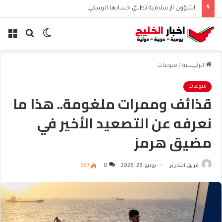
الشؤون الإسلامية تطلق حسابها الرسمي على تيك توك للمحتوى الديني
الوضع
بحث
الق
المظلم
عن
الرئيسية
/
منوعات
منوعات
قذائف وممرات ملغومة.. هذا ما
نعرفه عن التصعيد الأخير في
مضيق هرمز
فريق التحرير
يونيو 28, 2026
0
567