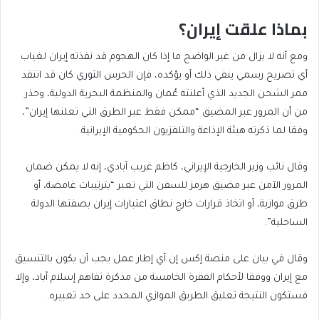
بماذا علقت إيران؟
ومع أنه لا يزال من غير الواضح ما إذا كان الهجوم قد نفذته إيران لغياب
أي تصريح رسمي ينفي ذلك أو يؤكده، فإن الحرس الثوري كان قد انتقد
ممر الشحن الجديد الذي أعلنته عُمان والمنظمة البحرية الدولية، وحذر
من أن المرور عبر المضيق “ممكن فقط عبر الطرق التي تعلنها إيران”،
وفقا لما ذكرته هيئة الإذاعة والتلفزيون الحكومية الإيرانية.
وقال نائب وزير الخارجية الإيراني، كاظم غريب آبادي، إنه لا يمكن ضمان
المرور الآمن عبر مضيق هرمز للسفن التي تعبر “بترتيبات غامضة، أو
طرق موازية، أو اتخاذ قرارات خارج نطاق اعتبارات إيران بصفتها الدولة
الساحلية”.
وقال في بيان على منصة إكس إن أي إطار عمل يجب أن يكون بالتنسيق
مع إيران ووفقا لأحكام الفقرة الخامسة من مذكرة تفاهم إسلام آباد، وإلا
فستكون النتيجة تعليق الطريق الموازي المحدد على حد تعبيره.