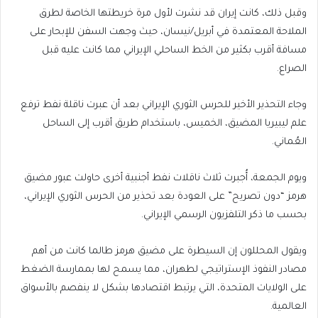
وقبل ذلك، كانت إيران قد نشرت لأول مرة خريطتها الخاصة لطرق
الملاحة المعتمدة في أبريل/نيسان، حيث وجهت السفن للإبحار على
مسافة أقرب بكثير من الخط الساحلي الإيراني مما كانت عليه قبل
الصراع.
وجاء التحذير الأخير للحرس الثوري الإيراني بعد أن عبرت ناقلة نفط ترفع
علم ليبيريا المضيق، الخميس، باستخدام طريق أقرب إلى الساحل
العُماني.
ويوم الجمعة، أُجبرت ثلاث ناقلات نفط أجنبية أخرى حاولت عبور مضيق
هرمز “دون تصريح” على العودة بعد تحذير من الحرس الثوري الإيراني،
بحسب ما ذكر التلفزيون الرسمي الإيراني.
ويقول المحللون إن السيطرة على مضيق هرمز طالما كانت من أهم
مصادر النفوذ الإستراتيجي لطهران، مما يسمح لها بممارسة الضغط
على الولايات المتحدة، التي يرتبط اقتصادها بشكل لا ينفصم بالأسواق
العالمية.