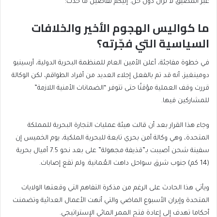
عبر المضيق لا تزال دون حل. إليكم تفاصيل ما حدث:
ما كواليس الهجوم الأخير والخلافات
السياسية التي فجّرته؟
في خطوة مفاجئة، أعلن الأمين العام للمنظمة البحرية الدولية، أرسينيو
دومينغيز، أنه قد تم بالفعل إجلاء العديد من أفراد الطواقم، لكن الوكالة
قررت وقف العملية مؤقتًا حتى تتوفر “الضمانات الأمنية اللازمة”
للمشاركين فيها.
وجاء هذا القرار بعد أن قالت هيئة عمليات التجارة البحرية للمملكة
المتحدة، وهي وكالة أمن بحري تابعة للبحرية الملكية، يوم الخميس إن
سفينة شحن أصيبت بـ”قذيفة مجهولة” على بعد نحو 7.5 أميال بحرية
(14 كم) جنوب شرق سواحل داهت العُمانية. ولم تقع إصابات.
ويأتي هذا الحادث على الرغم من مذكرة التفاهم التي وقعتها الولايات
المتحدة وإيران الأسبوع الماضي والتي أنهت الأعمال العدائية وتضمنت
أحكاما تهدف إلى إعادة فتح الممر المائي الإستراتيجي.