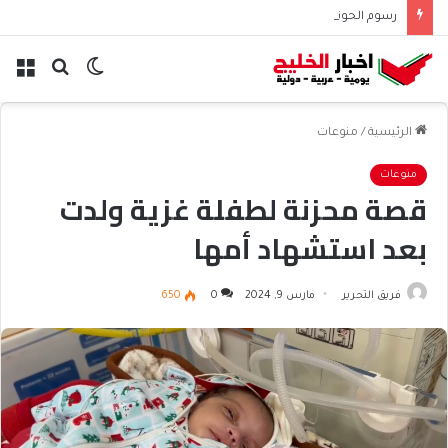
رسوم الحوثيين على باب المندب تعيد حسابات مخاطر الملاحة
الوضع
بحث
الق
المظلم
عن
الرئيسية
/
منوعات
منوعات
قصة محزنة لطفلة غزية ولدت
بعد استشهاد أمها
فريق التحرير
مارس 9, 2024
0
650