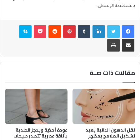
بالمحافظة الوسطى.
فيسبوك
تويتر
لينكدإن
بينتيريست
بوكيت
سكايب
مشاركة عبر البريد
طباعة
مقالات ذات صلة
نقل الدهون الذاتية يعيد
عودة أحذية ويدجز الجلدية
تشكيل الملامح بمظهر
بأناقة عصرية تتصدر صيحات