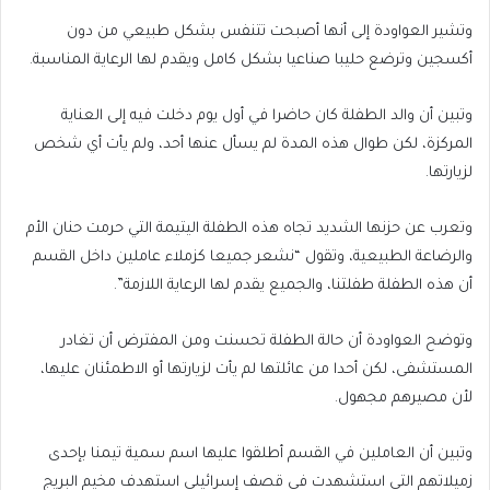
وتشير العواودة إلى أنها أصبحت تتنفس بشكل طبيعي من دون
أكسجين وترضع حليبا صناعيا بشكل كامل ويقدم لها الرعاية المناسبة.
وتبين أن والد الطفلة كان حاضرا في أول يوم دخلت فيه إلى العناية
المركزة، لكن طوال هذه المدة لم يسأل عنها أحد، ولم يأت أي شخص
لزيارتها.
وتعرب عن حزنها الشديد تجاه هذه الطفلة اليتيمة التي حرمت حنان الأم
والرضاعة الطبيعية، وتقول “نشعر جميعا كزملاء عاملين داخل القسم
أن هذه الطفلة طفلتنا، والجميع يقدم لها الرعاية اللازمة”.
وتوضح العواودة أن حالة الطفلة تحسنت ومن المفترض أن تغادر
المستشفى، لكن أحدا من عائلتها لم يأت لزيارتها أو الاطمئنان عليها،
لأن مصيرهم مجهول.
وتبين أن العاملين في القسم أطلقوا عليها اسم سمية تيمنا بإحدى
زميلاتهم التي استشهدت في قصف إسرائيلي استهدف مخيم البريج