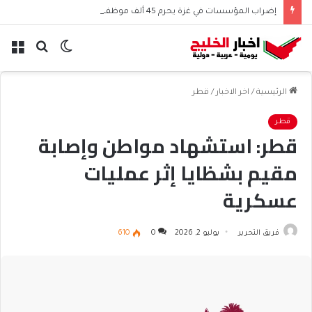
إضراب المؤسسات في غزة يحرم 45 ألف موظف من الرواتب
الوضع
بحث
الق
المظلم
عن
الرئيسية
/
اخر الاخبار
/
قطر
قطر
قطر: استشهاد مواطن وإصابة
مقيم بشظايا إثر عمليات
عسكرية
فريق التحرير
يوليو 2, 2026
0
610