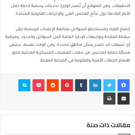
التحقيقات. ومن المتوقع أن تُصدر الوزارة تحديثات رسمية لاحقة خلال
الأيام القادمة حول نتائج الفحص الفني والإجراءات القانونية المتخذة.
يُنصح القراء ومستخدمو السواحل بمتابعة الإعلانات الرسمية حول
سلامة الملاحة وتوجيهات الإدارة العامة لأمن السواحل والحدود، ومراقبة
أي تنبيهات قد تصدر بشأن مناطق محددة. وفي الوقت نفسه، ستبقى
مسألة حماية المدنيين من تبعات العمليات العسكرية المحلية محور
اهتمام الجهات الأمنية والقانونية في المرحلة المقبلة.
فيسبوك
تويتر
لينكدإن
بينتيريست
بوكيت
سكايب
مشاركة عبر البريد
طباعة
مقالات ذات صلة