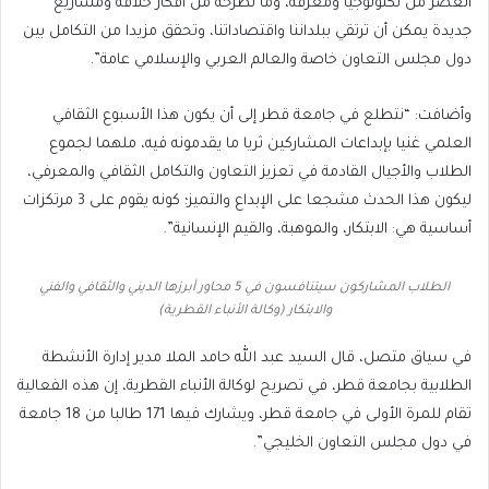
العصر من تكنولوجيا ومعرفة، وما تطرحه من أفكار خلاقة ومشاريع
جديدة يمكن أن ترتقي ببلداننا واقتصاداتنا، وتحقق مزيدا من التكامل بين
دول مجلس التعاون خاصة والعالم العربي والإسلامي عامة”.
وأضافت: “نتطلع في جامعة قطر إلى أن يكون هذا الأسبوع الثقافي
العلمي غنيا بإبداعات المشاركين ثريا ما يقدمونه فيه، ملهما لجموع
الطلاب والأجيال القادمة في تعزيز التعاون والتكامل الثقافي والمعرفي،
ليكون هذا الحدث مشجعا على الإبداع والتميز؛ كونه يقوم على 3 مرتكزات
أساسية هي: الابتكار، والموهبة، والقيم الإنسانية”.
الطلاب المشاركون سيتنافسون في 5 محاور أبرزها الديني والثقافي والفني
والابتكار (وكالة الأنباء القطرية)
في سياق متصل، قال السيد عبد الله حامد الملا مدير إدارة الأنشطة
الطلابية بجامعة قطر، في تصريح لوكالة الأنباء القطرية، إن هذه الفعالية
تقام للمرة الأولى في جامعة قطر، ويشارك فيها 171 طالبا من 18 جامعة
في دول مجلس التعاون الخليجي”.