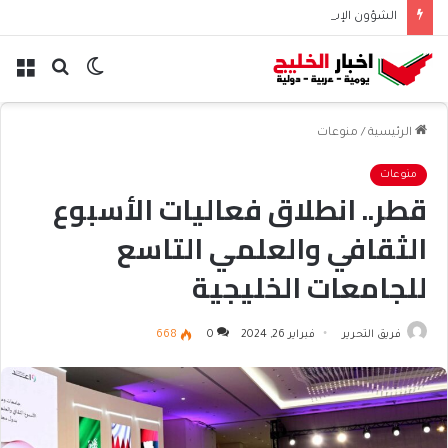
الشؤون الإسلامية تطلق حسابها الرسمي على تيك توك للمحتوى الديني
الوضع
بحث
الق
المظلم
عن
الرئيسية
/
منوعات
منوعات
قطر.. انطلاق فعاليات الأسبوع
الثقافي والعلمي التاسع
للجامعات الخليجية
فريق التحرير
فبراير 26, 2024
0
668