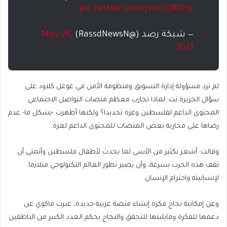
pic.twitter.com/jviuYQRDHL
— شبكة رصد (@RassdNewsN)
May 28,
2021
لم ترد مسؤولة إدارة التسويق ومنظومة الأمن في غوغل كلاود على
سؤال الجزيرة نت: لماذا تحارب معظم منصات التواصل الاجتماعي
المحتوى الداعم لفلسطين وغزة تحديدا؟ ولكنها أظهرت -بشكل ما- عدم
رضاها على محاربة بعض المنصات للمحتوى الداعم لغزة.
وقالت: أشعر بكثير من الأسى لما يحدث لأطفال فلسطين وأتمنى أن
تقف هذه الحرب بسرعة، وأن يصير تطور العالم التكنولوجي متلازما
لإنسانيته واحترام الإنسان.
وعن إمكانية نجاح فكرة إنشاء منصة عربية جديدة، عبرت ماكوي عن
دعمها للفكرة وقابليتها للتحقق والنجاح بحكم العدد الكبير من الناطقين