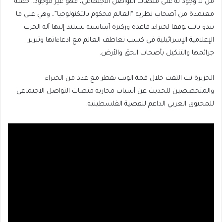
من لا وجود له على منصات التواصل الاجتماعي، فهو غير موجود.. جملة
معتمدة من أصحاب نظرية “العالم محكوم بالتكنولوجيا”، وهي على ما
يبدو باتت ـوفقا لخبراءـ قاعدة وركيزة أساسية تستند إليها آلة الحرب
الإعلامية الإسرائيلية في كسب تعاطف العالم مع ادعاءاتها وتبرير
جرائمها والتنكيل بأصحاب الحق والأرض.
الجزيرة نت التقت خلال قمة الويب بقطر مع عدد من الخبراء
والمتخصصين للحديث عن أسباب محاربة منصات التواصل الاجتماعي
للمحتوى العربي الداعم للقضية الفلسطينية.