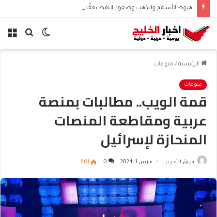
هبوط الأسهم والذهب وصعود النفط يعقّد مسار الفدرالي
الوضع
بحث
الق
المظلم
عن
الرئيسية
/
منوعات
منوعات
قمة الويب.. مطالبات بمنصة
عربية ومقاطعة المنصات
المنحازة لإسرائيل
فريق التحرير
مارس 1, 2024
0
661