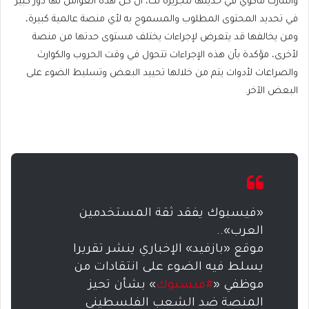
وأشارت ماكوي في حديثها للجزيرة نت، أن كل هذه العوامل لها دور كبير
في تحديد المحتوى المطلوب والمسموح به لأي منصة عالمية كبيرة،
ومن يخالفها قد يتعرض لإجراءات يختلف مستوى حدتها من منصة
لأخرى، مؤكدة بأن هذه الإجراءات تتحول في وقت الحروب والكوارث
والصراعات لأدوات يتم من خلالها تحييد البعض وتسليط الضوء على
البعض الآخر.
«فيسبوك يفقد ثقة المستخدمين
العرب»..
موقع «بازفيد» الإخباري ينشر تقريرا
يسلط فيه الضوء على انتقادات من
موظفي «
#فيسبوك
» بشأن تحيز
المنصة ضد الشعب الفلسطيني