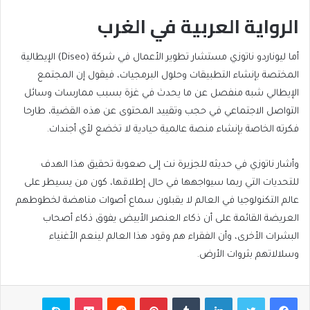
الرواية العربية في الغرب
أما ليوناردو ناتوزي مستشار تطوير الأعمال في شركة (Diseo) الإيطالية
المختصة بإنشاء التطبيقات وحلول البرمجيات، فيقول إن المجتمع
الإيطالي شبه منفصل عن ما يحدث في غزة بسبب ممارسات وسائل
التواصل الاجتماعي في حجب وتقييد المحتوى عن هذه القضية، طارحا
فكرته الخاصة بإنشاء منصة عالمية حيادية لا تخضع لأي أجندات.
وأشار ناتوزي في حديثه للجزيرة نت إلى صعوبة تحقيق هذا الهدف
للتحديات التي ربما سيواجهها في حال إطلاقها، كون من يسيطر على
عالم التكنولوجيا في العالم لا يقبلون سماع أصوات مناهضة لخطوطهم
العريضة القائمة على أن ذكاء العنصر الأبيض يفوق ذكاء أصحاب
البشرات الأخرى، وأن الفقراء هم وقود هذا العالم لينعم الأغنياء
وسلالاتهم بثروات الأرض.
فيسبوك
تويتر
لينكدإن
بينتيريست
بوكيت
سكايب