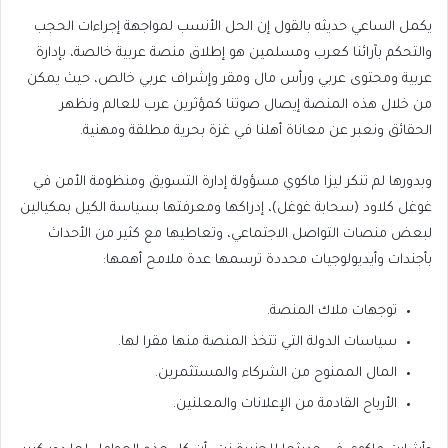
يكمل الساعي حديثه بالقول إن الحل الأنسب لمواجهة إجراءات الحجب
والتحكم بآرائنا كعرب ومسلمين هو إطلاق منصة عربية خالصة، بإدارة
عربية ومحتوى عربي ورأس مال ومقر وإشراف عربي خالص، حيث يمكن
من خلال هذه المنصة إيصال صوتنا كمؤثرين عرب للعالم ونظهر
الحقائق ونعبر عن معاناة أهلنا في غزة بحرية مطلقة ومهنية.
وبدورها لم تنكر ليزا ماكوي مسؤولة إدارة التسويق ومنظومة الأمن في
غوغل كلاود (سحابة غوغل)، إدراكها ومعرفتها بسياسة الكيل بمكيالين
لبعض منصات التواصل الاجتماعي، وتعاطيها مع كثير من الأحداث
بأجندات وأيديولوجيات محددة ترسمها عدة ملامح أهمها:
توجهات ملاك المنصة.
سياسات الدولة التي تتخذ المنصة منها مقرا لها.
المال الممنوح من الشركاء والمستثمرين.
الأرباح القادمة من الإعلانات والمعلنين.