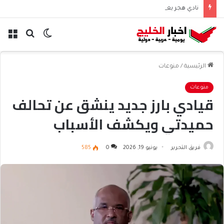
نادي هجر يعلن التعاقد مع المدافع الجزائري “أيوب دربال”
الوضع
بحث
الق
المظلم
عن
الرئيسية
/
منوعات
منوعات
قيادي بارز جديد ينشق عن تحالف
حميدتي ويكشف الأسباب
فريق التحرير
يونيو 19, 2026
0
585