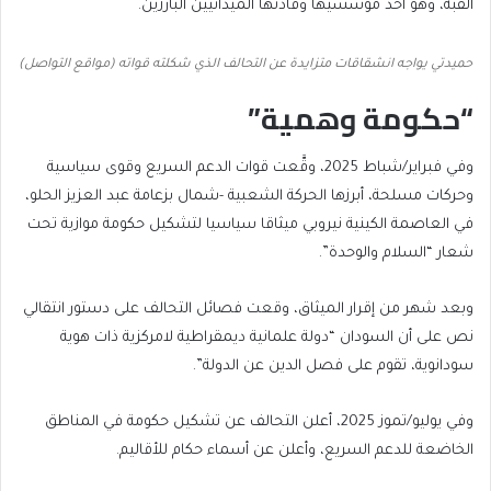
القبة، وهو أحد مؤسسيها وقادتها الميدانيين البارزين.
حميدتي يواجه انشقاقات متزايدة عن التحالف الذي شكلته قواته (مواقع التواصل)
“حكومة وهمية”
وفي فبراير/شباط 2025، وقَّعت قوات الدعم السريع وقوى سياسية
وحركات مسلحة، أبرزها الحركة الشعبية -شمال بزعامة عبد العزيز الحلو،
في العاصمة الكينية نيروبي ميثاقا سياسيا لتشكيل حكومة موازية تحت
شعار “السلام والوحدة”.
وبعد شهر من إقرار الميثاق، وقعت فصائل التحالف على دستور انتقالي
نص على أن السودان “دولة علمانية ديمقراطية لامركزية ذات هوية
سودانوية، تقوم على فصل الدين عن الدولة”.
وفي يوليو/تموز 2025، أعلن التحالف عن تشكيل حكومة في المناطق
الخاضعة للدعم السريع، وأعلن عن أسماء حكام للأقاليم.