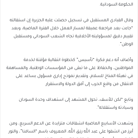
الحكومة السودانية.
وقال القيادي المستقيل في تسجيل حصلت عليه الجزيرة إن استقالته
“جاءت بعد مراجعة عميقة لمسار العمل خلال الفترة الماضية، وبعد
تقييم دقيق لمسؤوليته الأخلاقية تجاه الشعب السوداني ومستقبل
الوطن”.
وأضاف أنه دعم فكرة “تأسيس” كخطوة انتقالية مؤقتة لخدمة
المواطنين، والحفاظ على ما تبقى من المؤسسات الوطنية، والمساهمة
في تهيئة المناخ للسلام، وتقديم نموذج إداري مسؤول يساعد على
الانتقال من واقع الحرب إلى أفق الدولة والاستقرار.
وتابع “لكن للأسف، تحول المشهد إلى استهداف وحدة السودان
وسيادته واستقلاله”.
وشهدت الأسابيع الماضية انشقاقات متزايدة عن الدعم السريع، ومن
أبرز من انشقوا علي عبد الله رزق الله، المعروف باسم “السافنا”، والنور