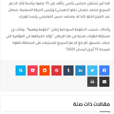
كما قرر تشكيل مجلس رئاسي يتألف من 15 عضوا برئاسة قائد الدعم
السريع محمد حمدان دقلو (حميدتي) ورئيس الحركة الشعبية- شمال
عبد العزيز الحلو نائبا له، ومحمد حسن التعايشي رئيسا للوزراء.
وآنذاك، شجبت الحكومة السودانية إعلان “حكومة وهمية”، وقالت إن
مشاركة مكونات مدنية في هذا الإعلان “يؤكد انخراطها في المؤامرة التي
حيكت بتنسيق تام مع الدعم السريع للاستيلاء على السلطة بالقوة
صبيحة 15 أبريل/نيسان 2023”.
فيسبوك
تويتر
لينكدإن
بينتيريست
بوكيت
سكايب
مشاركة عبر البريد
طباعة
مقالات ذات صلة