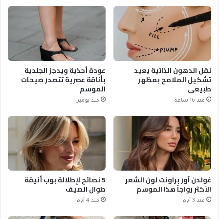
نقل الدهون الذاتية يعيد
عودة أحذية ويدجز الجلدية
تشكيل الملامح بمظهر
بأناقة عصرية تتصدر صيحات
طبيعي
الموسم
منذ 16 ساعة
منذ يومين
غولدن آور براونت لون الشعر
5 نصائح لإطلالة بوب أنيقة
الأكثر رواجاً هذا الموسم
طوال الصيف
منذ 3 أيام
منذ 4 أيام