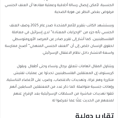
الجنسية، لأمكن إيصال رسالة أخلاقية وعملية مفادها أن العنف الجنسي
مرفوض بغض النظر عن هوية الضحية.
ويستشهد الكاتب بتقرير للأمم المتحدة صدر عام 2025 وصف العنف
الجنسي بأنه جزء من “الإجراءات المعتادة” لدى إسرائيل في معاملة
الفلسطينيين، كما أشار إلى تقرير صادر عن المرصد الأورومتوسطي
لحقوق الإنسان خلص إلى أن “العنف الجنسي المنهجي” أصبح ممارسة
واسعة الانتشار داخل نظام الاعتقال الإسرائيلي.
ويتناول المقال اتهامات تتعلق برجال ونساء وحتى أطفال. ويقول
كريستوف إن المعتقلين الفلسطينيين تحدثوا عن عمليات تفتيش
متكررة وهم عراة، وتهديدات بالاغتصاب، وضرب على الأعضاء التناسلية،
وإهانات جنسية متواصلة. كما ذكر عدد من المعتقلين السابقين أنهم
تلقوا تهديدات مباشرة من السلطات الإسرائيلية بعد الإفراج عنهم
لمنعهم من الحديث علنًا عما تعرضوا له.
تقارير دولية