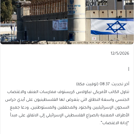
Published
12/5/2026
On
12/5/2026
|
آخر
آخر تحديث: 08:37 (توقيت مكة)
تحديث:
تناول الكاتب الأمريكي نيكولاس كريستوف ممارسات العنف والاغتصاب
08:37
الجنسي واسعة النطاق التي يتعرض لها الفلسطينيون على أيدي حراس
(توقيت
السجون الإسرائيليين والجنود والمحققين والمستوطنين، ودعا جميع
مكة)
الأطراف المعنية بالصراع الفلسطيني الإسرائيلي إلى الاتفاق على مبدأ
“إدانة الاغتصاب”.