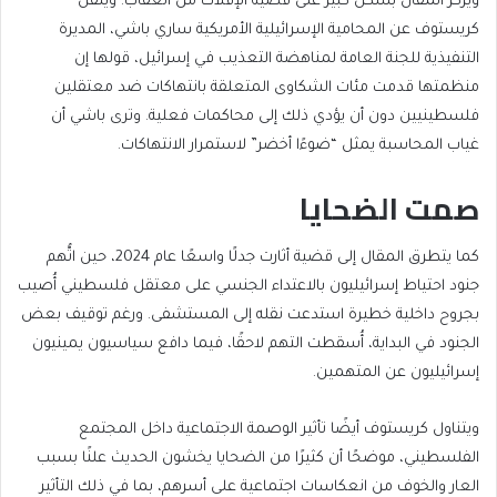
ويركز المقال بشكل كبير على قضية الإفلات من العقاب. وينقل
كريستوف عن المحامية الإسرائيلية الأمريكية ساري باشي، المديرة
التنفيذية للجنة العامة لمناهضة التعذيب في إسرائيل، قولها إن
منظمتها قدمت مئات الشكاوى المتعلقة بانتهاكات ضد معتقلين
فلسطينيين دون أن يؤدي ذلك إلى محاكمات فعلية. وترى باشي أن
غياب المحاسبة يمثل “ضوءًا أخضر” لاستمرار الانتهاكات.
صمت الضحايا
كما يتطرق المقال إلى قضية أثارت جدلًا واسعًا عام 2024، حين اتُّهم
جنود احتياط إسرائيليون بالاعتداء الجنسي على معتقل فلسطيني أُصيب
بجروح داخلية خطيرة استدعت نقله إلى المستشفى. ورغم توقيف بعض
الجنود في البداية، أُسقطت التهم لاحقًا، فيما دافع سياسيون يمينيون
إسرائيليون عن المتهمين.
ويتناول كريستوف أيضًا تأثير الوصمة الاجتماعية داخل المجتمع
الفلسطيني، موضحًا أن كثيرًا من الضحايا يخشون الحديث علنًا بسبب
العار والخوف من انعكاسات اجتماعية على أسرهم، بما في ذلك التأثير