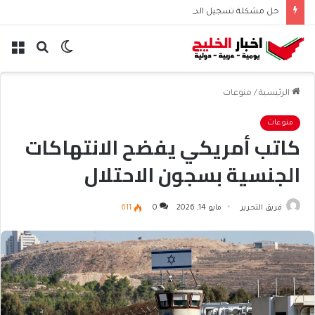
حل مشكلة تسجيل الدخول إلى منصة مدرستي | أشهر المشكلات والحلول
الوضع
بحث
الق
المظلم
عن
الرئيسية
/
منوعات
منوعات
كاتب أمريكي يفضح الانتهاكات
الجنسية بسجون الاحتلال
فريق التحرير
مايو 14, 2026
0
611