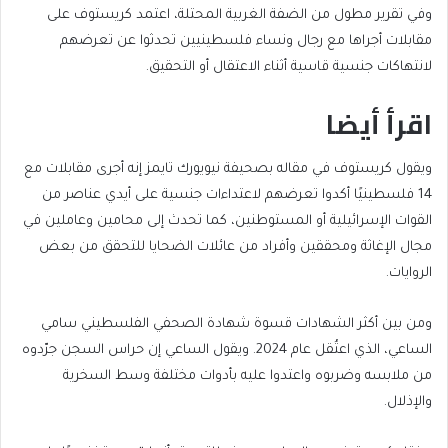
وفي تقرير مطول من الضفة الغربية المحتلة، اعتمد كريستوف على
مقابلات أجراها مع رجال ونساء فلسطينيين تحدثوا عن تعرضهم
لانتهاكات جنسية قاسية أثناء الاعتقال أو التحقيق.
اقرأ أيضا
end
list
ويقول كريستوف في مقاله بصحيفة نيويورك تايمز إنه أجرى مقابلات مع
of
of
14 فلسطينيًا أكدوا تعرضهم لاعتداءات جنسية على أيدي عناصر من
list
2
القوات الإسرائيلية أو المستوطنين، كما تحدث إلى محامين وعاملين في
items
مجال الإغاثة ومحققين وأفراد من عائلات الضحايا للتحقق من بعض
الروايات.
ومن بين أكثر الشهادات قسوة شهادة الصحفي الفلسطيني سامي
الساعي، الذي اعتُقل عام 2024. ويقول الساعي إن حراس السجن جرّدوه
من ملابسه وضربوه واعتدوا عليه بأدوات مختلفة وسط السخرية
والإذلال.