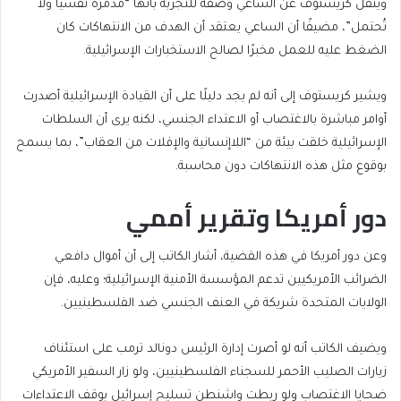
وينقل كريستوف عن الساعي وصفه للتجربة بأنها “مدمرة نفسيًا ولا
تُحتمل”، مضيفًا أن الساعي يعتقد أن الهدف من الانتهاكات كان
الضغط عليه للعمل مخبرًا لصالح الاستخبارات الإسرائيلية.
ويشير كريستوف إلى أنه لم يجد دليلًا على أن القيادة الإسرائيلية أصدرت
أوامر مباشرة بالاغتصاب أو الاعتداء الجنسي، لكنه يرى أن السلطات
الإسرائيلية خلقت بيئة من “اللاإنسانية والإفلات من العقاب”، بما يسمح
بوقوع مثل هذه الانتهاكات دون محاسبة.
دور أمريكا وتقرير أممي
وعن دور أمريكا في هذه القضية، أشار الكاتب إلى أن أموال دافعي
الضرائب الأمريكيين تدعم المؤسسة الأمنية الإسرائيلية؛ وعليه، فإن
الولايات المتحدة شريكة في العنف الجنسي ضد الفلسطينيين.
ويضيف الكاتب أنه لو أصرت إدارة الرئيس دونالد ترمب على استئناف
زيارات الصليب الأحمر للسجناء الفلسطينيين، ولو زار السفير الأمريكي
ضحايا الاغتصاب ولو ربطت واشنطن تسليح إسرائيل بوقف الاعتداءات