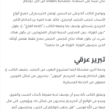
نحن لسنا على استعداد للتضحية بأطفالنا من أجل دولتكم”.
ويوضح الكاتب أنه وعلى مر السنين توصل الحريديم إلى جميع أنواع
الأسباب لتجنب التجنيد الإجباري، قائلا: هذه المرة برز الحاخام الأكبر
الحريدي يتسحاق يوسف بما وصفه الكاتب بـ”كلامه الفارغ”، إذ يقول:
“دون التوراة، دون المدارس الدينية للرجال المتزوجين، لن يكون هناك
شيء، لن يكون هناك نجاح للجيش. الجيش ينجح فقط بفضل أولئك
الذين يدرسون التوراة، التوراة هي ما يحمينا”.
تبرير عرقي
وحجة أخرى مضحكة أيضا لمشروع التهرب من التجنيد، يضيف الكاتب، إذ
يقول الحاخام يوسف: الحريديم “لاويون”، ينحدرون من قبائل اللاويين،
معفون من الخدمة العسكرية.
ويعلق الكاتب بأنه يبدو أن يوسف لديه معرفة بأبحاث النسب والعرق،
ويبدو في الواقع أن الحريديم ينحدرون من قبائل جاد ورؤوفين، التي قال
فيها نبي الله موسى: “هل يذهب إخوانكم إلى الحرب، وتجلسون أنتم