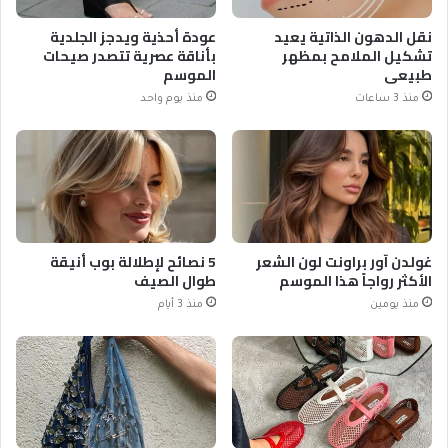
نقل الدهون الذاتية يعيد
عودة أحذية ويدجز الجلدية
تشكيل الملامح بمظهر
بأناقة عصرية تتصدر صيحات
طبيعي
الموسم
منذ 3 ساعات
منذ يوم واحد
غولدن آور براونت لون الشعر
5 نصائح لإطلالة بوب أنيقة
الأكثر رواجاً هذا الموسم
طوال الصيف
منذ يومين
منذ 3 أيام