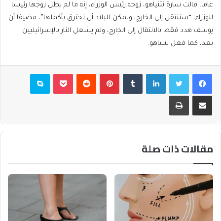
عاما، قالت سارة نتنياهو، زوجة رئيس الوزراء، إنه ما لم يظل زوجها رئيسا
للوزراء، “سننتقل إلى الخارج، ويمكن للبلاد أن تحترق بأكملها”، مضيفا أن
يوسف هدد فقط بالانتقال إلى الخارج، ولم يشعل النار بالإسرائيليين
بعد، كما فعل نتنياهو.
فيسبوك
تويتر
لينكدإن
بينتيريست
بوكيت
سكايب
مشاركة عبر البريد
طباعة
مقالات ذات صلة