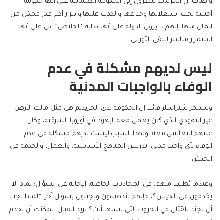
وأضاف أن الحريديم ينظرون إلى الحكومة العلمانية على أنها حكومة
أجنبية يجب استغلالها وخداعها والكذب عليها وابتزاز أكبر قدر ممكن من
المال منها. إنهم لا يرون الدولة على أنها بداية “الخلاص”، بل على أنها
استمرار مباشر للنفي التوراتي.
ليس لديهم مشكلة في عدم
الوفاء بالواجبات المدنية
ويستمر شتراسلر قائلا إن الحكومة لدى الحريديم هي مثل مالك الأرض
غير اليهودي الذي كان يعمل معه اليهود في أوروبا الشرقية، وكان
عليهم التعايش معه، ولهذا السبب ليست لديهم مشكلة في عدم
الوفاء بأي واجب مدني: تدريس المناهج الأساسية، والعمل، والخدمة في
الجيش.
وعندما يُطلب منهم، في المحادثات الخاصة، الإجابة عن السؤال: لماذا لا
يخدمون في الجيش؟، فإنهم يندهشون ويجيبون بسؤال آخر: “لماذا يجب
أن نجند للقتال في الحروب التي تشنها أنت؟ تريد القتال، يمكنك أن تخدم.