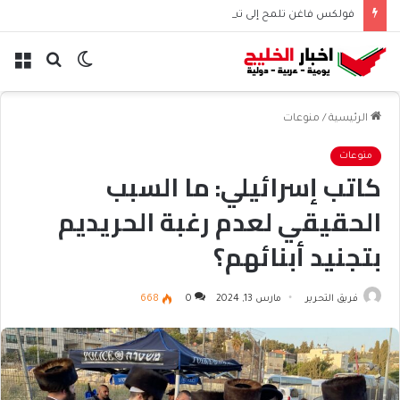
فولكس فاغن تلمح إلى تسريح 50 ألف موظف عالميًا
الوضع
بحث
الق
المظلم
عن
الرئيسية
/
منوعات
منوعات
كاتب إسرائيلي: ما السبب
الحقيقي لعدم رغبة الحريديم
بتجنيد أبنائهم؟
فريق التحرير
مارس 13, 2024
0
668