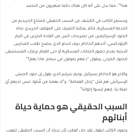
هنا؟”، مما يدل على أنه كان هناك دائما متهربون من التجنيد.
ويستمر الكاتب في الكشف عن السبب الحقيقي لامتناع الحريديم من
الخدمة العسكرية، قائلا يمكننا التعرف على الموقف الحريدي تجاه
الجنود الإسرائيليين من تصريحات اثنين من القادة البارزين في التيار
الأرثوذكسي، أحدهم الحاخام دوف لانداو الذي ينصح طلاب المدارس
الدينية بعدم حضور الجنازات العسكرية أو حتى القيام بزيارات المستشفى
للجنود الجرحى، ويقول “دعهم يموتون في سلام، ماذا يهم؟”.
والآخر هو الحاخام يسرائيل بونيم شرايبر الذي يقول إن جنود الجيش
الإسرائيلي هم مثل “رجال القمامة”، و”لا يهمنا من قُتلوا، ليس لديهم أي
صلة بنا، فهم ليسوا إخواننا”.
السبب الحقيقي هو حماية حياة
أبنائهم
ويعود الكاتب ليقول لقد حان الوقت لأن ندرك أن السبب الحقيقي لتهرب