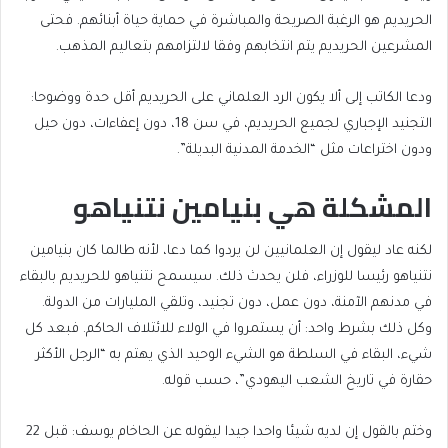
الحريديم هو الرغبة الصريحة والمباشرة في حماية حياة أبنائهم. فحتى
المشرعين الحريديم يتم انتخابهم وفقا لالتزامهم بتعاليم المذهب.
ودعا الكاتب إلى ألا يكون الرد العلماني على الحريديم أقل حدة ووضوحا:
التجنيد الإجباري لجميع الحريديم، في سن 18، دون إعفاءات، دون حيل
ودون اختراعات مثل “الخدمة المدنية البديلة”.
المشكلة هي بنيامين نتنياهو
لكنه عاد ليقول إن العلمانيين لن يردوا كما دعا، لأنه طالما كان بنيامين
نتنياهو رئيسا للوزراء، فلن يحدث ذلك. سيسمح نتنياهو للحريديم بالبقاء
في مدنهم الآمنة، دون عمل، دون تجنيد، وتلقي المليارات من الدولة.
وكل ذلك بشرط واحد: أن يستمروا في الولاء للائتلاف الحاكم. فبعد كل
شيء، البقاء في السلطة هو الشيء الوحيد الذي يهتم به “الرجل الأكثر
حقارة في تاريخ الشعب اليهودي”، حسب قوله.
وختم بالقول إن لديه شيئا واحدا جيدا ليقوله عن الحاخام يوسف: قبل 22