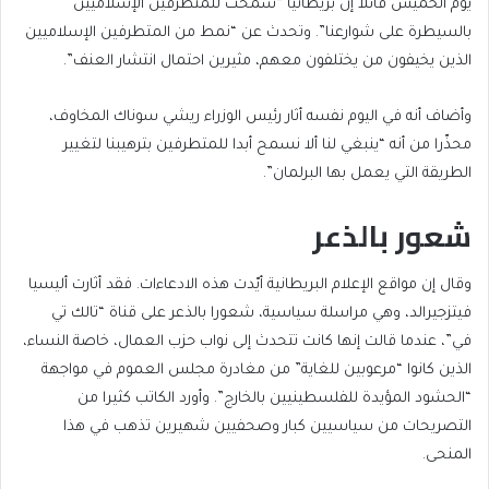
يوم الخميس قائلا إن بريطانيا “سمحت للمتطرفين الإسلاميين
بالسيطرة على شوارعنا”. وتحدث عن “نمط من المتطرفين الإسلاميين
الذين يخيفون من يختلفون معهم، مثيرين احتمال انتشار العنف”.
وأضاف أنه في اليوم نفسه أثار رئيس الوزراء ريشي سوناك المخاوف،
محذّرا من أنه “ينبغي لنا ألا نسمح أبدا للمتطرفين بترهيبنا لتغيير
الطريقة التي يعمل بها البرلمان”.
شعور بالذعر
وقال إن مواقع الإعلام البريطانية أيّدت هذه الادعاءات. فقد أثارت أليسيا
فيتزجيرالد، وهي مراسلة سياسية، شعورا بالذعر على قناة “تالك تي
في”، عندما قالت إنها كانت تتحدث إلى نواب حزب العمال، خاصة النساء،
الذين كانوا “مرعوبين للغاية” من مغادرة مجلس العموم في مواجهة
“الحشود المؤيدة للفلسطينيين بالخارج”. وأورد الكاتب كثيرا من
التصريحات من سياسيين كبار وصحفيين شهيرين تذهب في هذا
المنحى.