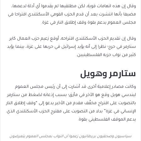
وقال إن هذه اتهامات قوية، لكن مطلقيها لم يقدموا أي أدلة لدعمها،
مضيفا بأنها انتشرت بعد أن قدم الحزب القومي الأسكتلندي اقتراحا في
مجلس العموم يدعم بقوة وقف إطلاق النار في غزة.
وقال إن تقديم الحزب الأسكتلندي اقتراحه، أوقع زعيم حزب العمال كاير
ستارمر في حرج؛ نظرا إلى أنه يؤيد إسرائيل في حربها على غزة، بينما يؤيد
كثير من نواب حزبه الفلسطينيين.
ستارمر وهويل
وكانت مصادر إعلامية أخرى قد أشارت إلى أن رئيس مجلس العموم
ليندسي هويل وقع هو الآخر في مأزق؛ بسبب إذعانه لضغط من ستارمر
بالتصويت على اقتراح مخفّف مقدم من الأخير يدعو إلى “وقف إطلاق النار
الإنساني في غزة” بدلا من التصويت على مقترح الحزب الأسكتلندي الذي
يدعم الموقف الفلسطيني بقوة.
سياسيون وصحفيون بريطانيون زعموا أن النواب بمجلس العموم يتعرضون