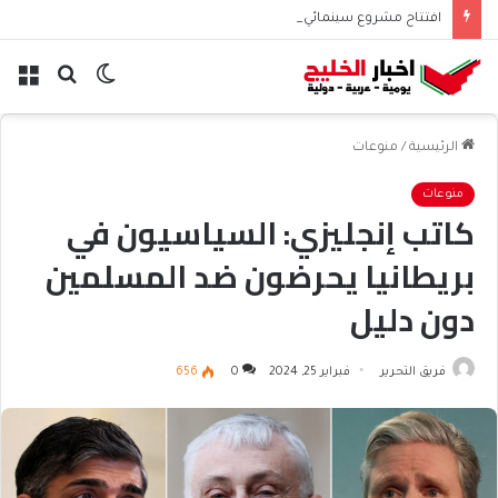
افتتاح مشروع سينمائي قطري موسع لتعزيز الأصوات في تشيلي
الوضع
بحث
الق
المظلم
عن
الرئيسية
/
منوعات
منوعات
كاتب إنجليزي: السياسيون في
بريطانيا يحرضون ضد المسلمين
دون دليل
فريق التحرير
فبراير 25, 2024
0
656