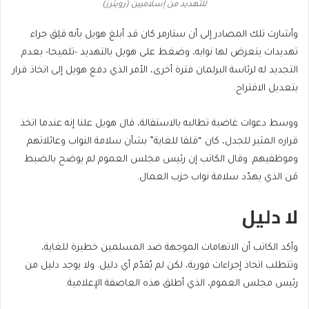
للتهديد من إسلاميين (رويترز)
وأشارت تلك المصادر إلى أن ستارمر كان قد أبلغ هويل بأنه قلِق جراء
تهديدات يتعرض لها نوابه، وضغط على هويل بالتهديد -تلميحا- بعدم
التجديد له لرئاسة البرلمان فترة أخرى، الأمر الذي دفع هويل إلى اتخاذ قرار
بتعديل الاقتراح.
ووسط دعوات غاضبة تطالبه بالاستقالة، قال هويل علنا إنه عندما اتخذ
قراره المثير للجدل، كان “قلقا للغاية” بشأن سلامة النواب وعائلاتهم
وموظفيهم. وقال الكاتب إن رئيس مجلس العموم لم يوضح بالضبط
مَن الذي يهدّد سلامة نواب حزب العمال.
لا دليل
وأكد الكاتب أن الاتهامات الموجهة ضد المسلمين خطيرة للغاية،
وتتطلب اتخاذ إجراءات فورية، لكن لم يُقدّم أي دليل. ولا يوجد دليل من
رئيس مجلس العموم، الذي أطلق هذه العاصفة الإعلامية.