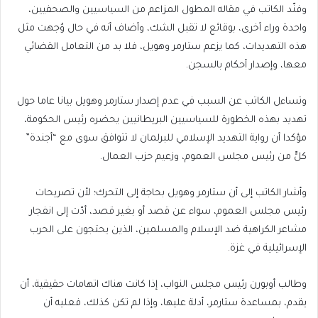
وفنّد الكاتب في مقاله المطول المزاعم من السياسيين والصحفيين،
واحدة وراء أخرى، بوقائع لا تقبل الشك، وأضاف أنه في حال وُجهت مثل
هذه التهديدات، كما يزعم ستارمر وهويل، فلا بد من التعامل القضائي
معها، وإصدار أحكام بالسجن.
وتساءل الكاتب عن السبب في عدم إصدار ستارمر وهويل بيانا عاما حول
تهديد بهذه الخطورة للسياسيين البريطانيين يحضره رئيس الحكومة،
مؤكدا أن رواية التهديد الإسلامي للبرلمان لا تتوافق سوى مع “أجندة”
كلٍّ من رئيس مجلس العموم، وزعيم حزب العمال.
وأشار الكاتب إلى أن ستارمر وهويل بحاجة إلى التحرك؛ لأن تصريحات
رئيس مجلس العموم، سواء عن قصد أو بغير قصد، أدّت إلى انفجار
مشاعر الكراهية ضد الإسلام والمسلمين، الذين يحتجون على الحرب
الإسرائيلية في غزة.
وطالب أوبورن رئيس مجلس النواب، إذا كانت هناك اتهامات حقيقية، أن
يقدم، بمساعدة ستارمر، أدلة عليها، وإذا لم تكن كذلك، فعليه أن