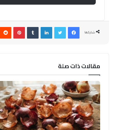
فيسبوك
تويتر
لينكدإن
بينتيريس
شاركها
مقالات ذات صلة