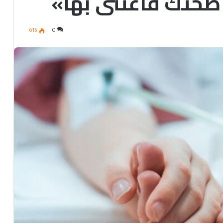
صحتك فاعتني بها»
615
0