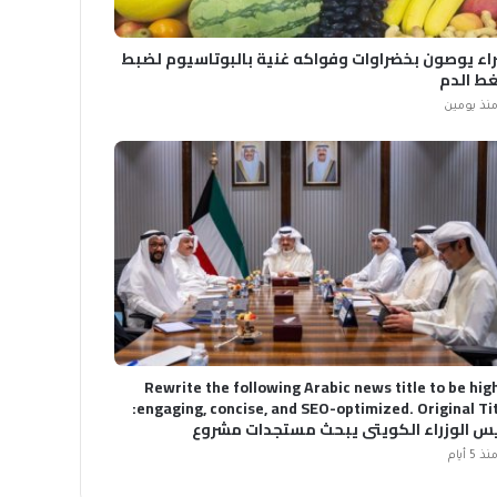
راء يوصون بخضراوات وفواكه غنية بالبوتاسيوم لضبط
ط الدم
نذ يومين
Rewrite the following Arabic news title to be hig
engaging, concise, and SEO-optimized. Original Title:
يس الوزراء الكويتي يبحث مستجدات مشروع
تشفيات الضمان الصحي وتطوير منظومة التأمين
نذ 5 أيام
الصحي OUTPUT RULES (STRICT): * Language: Arabic
only. * Output ONLY the plain text of the new title. *