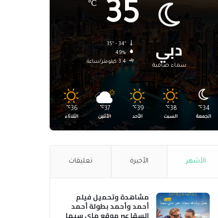
35
℃
دبي
35º - 34º
49%
3.4 كيلومتر/ساعة
سماء صافية
℃
36
℃
37
℃
39
℃
38
℃
34
الجمعة
السبت
الأحد
الأثنين
الثلاثاء
الأشهر
الأخيرة
تعليقات
مشاهدة وتحميل فيلم
أحمد وأحمد بطولة أحمد
السقا عبر موقع ماي سيما