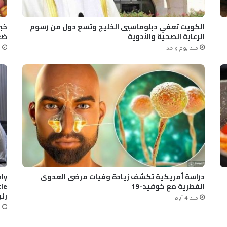
الكويت تعفي دبلوماسيي الخليج وتسع دول من رسوم
خب
الرعاية الصحية والأدوية
ضغ
منذ يوم واحد
م
دراسة أمريكية تكشف زيادة وفيات مرضى العدوى
hly
الفطرية مع كوفيد-19
رئ
منذ 4 أيام
مس
م
 NO